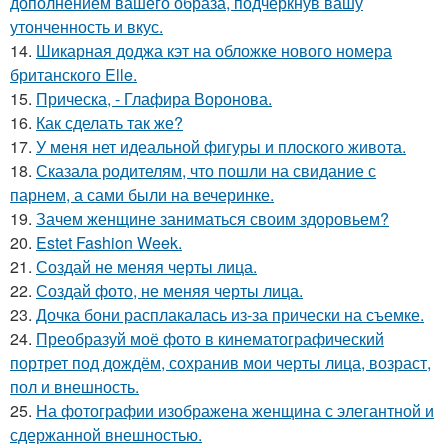
дополнением вашего образа, подчеркнув вашу
утонченность и вкус.
14.
Шикарная доджа кэт на обложке нового номера
британского Elle.
15.
Прическа, - Глафира Воронова.
16.
Как сделать так же?
17.
У меня нет идеальной фигуры и плоского живота.
18.
Сказала родителям, что пошли на свидание с
парнем, а сами были на вечеринке.
19.
Зачем женщине заниматься своим здоровьем?
20.
Estet Fashion Week.
21.
Создай не меняя черты лица.
22.
Создай фото, не меняя черты лица.
23.
Дочка бони расплакалась из-за прически на съемке.
24.
Преобразуй моё фото в кинематографический
портрет под дождём, сохранив мои черты лица, возраст,
пол и внешность.
25.
На фотографии изображена женщина с элегантной и
сдержанной внешностью.