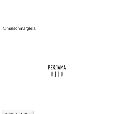
@maisonmargiela
читать дальше →