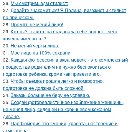
26.
Мы смотрим. адм стилист:
27.
Давайте знакомиться! Я Полина, визажист и стилист
по прическам.
28.
Промпт: не меняй лицо!
29.
Кто ты? Ты хоть раз задавала себе вопрос - чего
хочешь именно ты?
30.
Не меняй черты лица.
31.
Мое лицо на 100% сохрани.
32.
Каждая фотосессия в аква моделс - это комплексный
процесс, где родителям не нужно беспокоиться о
подготовке ребенка, кроме как привезти его.
33.
Чтобы съёмка прошла легко и комфортно,
подготовка не должна быть сложной.
34.
Заказы больше не беру не успеваю.
35.
Создай фотореалистичное изображение женщины,
не меняя лица, сидящей на коричневом кожаном
диване.
36.
Парфюмерия это эмоции, красота, настроение и
атмосфера.