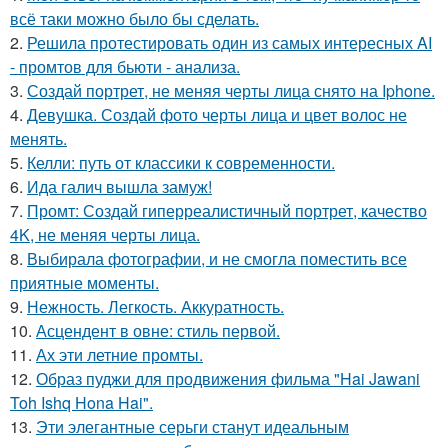
всё таки можно было бы сделать.
2.
Решила протестировать один из самых интересных AI
- промтов для бьюти - анализа.
3.
Создай портрет, не меняя черты лица снято на Iphone.
4.
Девушка. Создай фото черты лица и цвет волос не
менять.
5.
Келли: путь от классики к современности.
6.
Ида галич вышла замуж!
7.
Промт: Создай гиперреалистичный портрет, качество
4K, не меняя черты лица.
8.
Выбирала фотографии, и не смогла поместить все
приятные моменты.
9.
Нежность. Легкость. Аккуратность.
10.
Асцендент в овне: стиль первой.
11.
Ах эти летние промты.
12.
Образ пуджи для продвижения фильма "Hai Jawani
Toh Ishq Hona Hai".
13.
Эти элегантные серьги станут идеальным