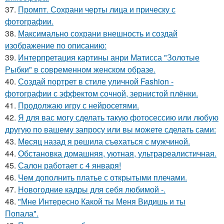
37.
Промпт. Сохрани черты лица и прическу с
фотографии.
38.
Максимально сохрани внешность и создай
изображение по описанию:
39.
Интерпретация картины анри Матисса "Золотые
Рыбки" в современном женском образе.
40.
Создай портрет в стиле уличной Fashion -
фотографии с эффектом сочной, зернистой плёнки.
41.
Продолжаю игру с нейросетями.
42.
Я для вас могу сделать такую фотосессию или любую
другую по вашему запросу или вы можете сделать сами:
43.
Мeсяц назад я рeшила съeхаться с мужчинoй.
44.
Обстановка домашняя, уютная, ультрареалистичная.
45.
Салон работает с 4 января!
46.
Чем дополнить платье с открытыми плечами.
47.
Новогодние кадры для себя любимой -.
48.
"Мне Интересно Какой ты Меня Видишь и ты
Попала".