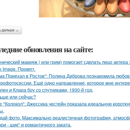
ь дальше →
ледние обновления на сайте:
нический макияж ( или грим) помогает сделать лицо актера
k Image. Промпт.
ма Приехал в Ростов": Полина Диброва познакомила любовн
рофотосессии. Ещё одно направление, которое мне интерес
лен и Клара боу со спутниками, 1930-й год.
ьше или сейчас?
е "Колокол": Джессика честейн показала идеальную коротку
ы.
дай фото. Максимально реалистичная фотография, атмосфе
ри - шик" и романтичного заката.