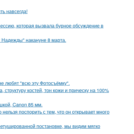
ть навсегда!
сессию, которая вызвала бурное обсуждение в
 Надежды" накануне 8 марта.
е любят "всю эту Фотосъёмку".
 структуру костей, тон кожи и прическу на 100%
шкой, Canon 85 мм.
 нельзя поспорить с тем, что он открывает много
ретушированной постановке, мы видим мягко