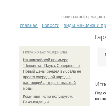
полезная информация о 
главная
новости
виды макияжа и пр
Гар
Популярные материалы
На шанхайской премьере
"Человека - Паука: Совершенно
Новый День" зендея выбрала не
просто очередной наряд, а
настоящий артефакт высокой
Исп
моды.
Под с
Кому идет челка полукругом.
щегол
Рекомендации