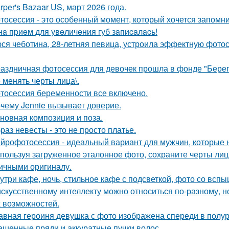
rper's Bazaar US, март 2026 года.
тосессия - это особенный момент, который хочется запомни
нa пpиeм для увeличeния губ зaпиcaлacь!
ся чеботина, 28-летняя певица, устроила эффектную фото
аздничная фотосессия для девочек прошла в фонде "Берег
 менять черты лица\.
тосессия беременности все включено.
чему Jennie вызывает доверие.
новная композиция и поза.
раз невесты - это не просто платье.
йрофотосессия - идеальный вариант для мужчин, которые н
пользуя загруженное эталонное фото, сохраните черты лица,
ичными оригиналу.
утри кафе, ночь, стильное кафе с подсветкой, фото со вспы
искусственному интеллекту можно относиться по-разному, но
 возможностей.
авная героиня девушка с фото изображена спереди в полу
ашенные пряди и аккуратные пучки волос.