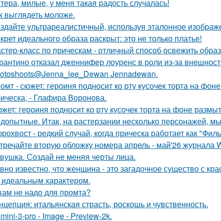
тера, милые, у меня такая радость случалась!
к выглядеть моложе.
здайте ультрареалистичный, используя эталонное изображе
крет идеального образа раскрыт: это не только платье!
стер-класс по прическам - отличный способ освежить образ
рантино отказал дженнифер лоуренс в роли из-за внешност
otoshoots@Jenna_lee_Dewan Jennadewan.
омт - сюжет: героиня подносит ко рту кусочек торта на фо
ическа, - Глафира Воронова.
жет: героиня подносит ко рту кусочек торта на фоне размы
допытные. Итак, на растерзании несколько персонажей, мы
рохвост - редкий случай, когда прическа работает как "Фил
тречайте вторую обложку номера апрель - май'26 журнала
вушка. Создай не меняя черты лица.
вно известно, что женщина - это загадочное существо с к
, идеальным характером.
вам не надо для промта?
нцепция: итальянская страсть, роскошь и чувственность.
mini-3-pro - Image - Preview-2k.