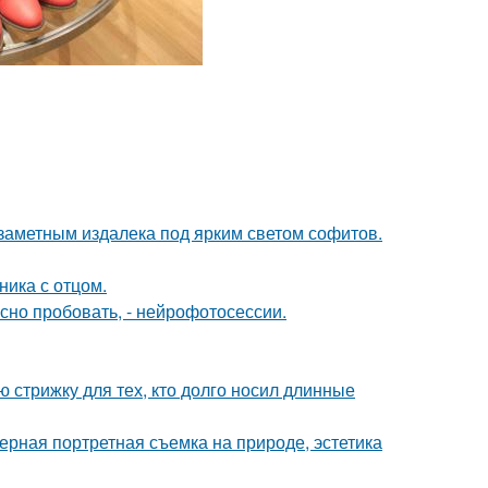
 заметным издалека под ярким светом софитов.
ика с отцом.
но пробовать, - нейрофотосессии.
ю стрижку для тех, кто долго носил длинные
рная портретная съемка на природе, эстетика