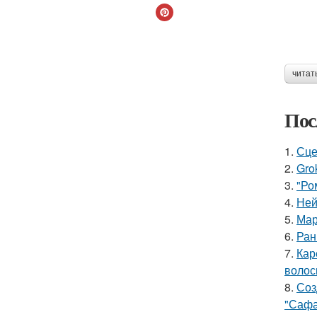
читат
Пос
1.
Сце
2.
Gro
3.
"Ро
4.
Ней
5.
Мар
6.
Ран
7.
Кар
волос
8.
Соз
"Сафа