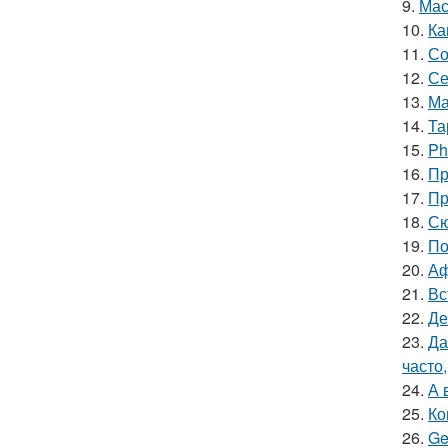
9.
Мас
10.
Ка
11.
Со
12.
Се
13.
Ма
14.
Та
15.
Ph
16.
Пр
17.
Пр
18.
Сю
19.
По
20.
Аф
21.
Вс
22.
Де
23.
Да
часто
24.
А 
25.
Ко
26.
Ge