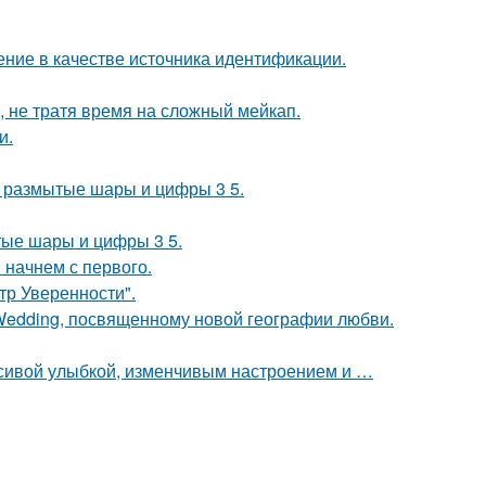
ние в качестве источника идентификации.
, не тратя время на сложный мейкап.
и.
не размытые шары и цифры 3 5.
тые шары и цифры 3 5.
 начнем с первого.
ьтр Уверенности".
 Wedding, посвященному новой географии любви.
расивой улыбкой, изменчивым настроением и …