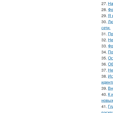
27.
Ha
28.
Фо
29.
Я 
30.
Лю
сети.
31.
Пр
32.
Не
33.
Фо
34.
По
35.
Ос
36.
Об
37.
Не
38.
Ис
идент
39.
Вн
40.
К 
новых
41.
Гл
раскр