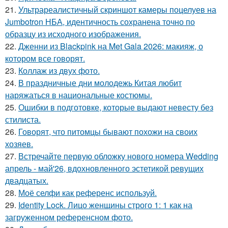
21.
Ультрареалистичный скриншот камеры поцелуев на
Jumbotron НБА, идентичность сохранена точно по
образцу из исходного изображения.
22.
Дженни из Blackpink на Met Gala 2026: макияж, о
котором все говорят.
23.
Коллаж из двух фото.
24.
В праздничные дни молодежь Китая любит
наряжаться в национальные костюмы.
25.
Ошибки в подготовке, которые выдают невесту без
стилиста.
26.
Говорят, что питомцы бывают похожи на своих
хозяев.
27.
Встречайте первую обложку нового номера Wedding
апрель - май'26, вдохновленного эстетикой ревущих
двадцатых.
28.
Моё селфи как референс используй.
29.
Identity Lock. Лицо женщины строго 1: 1 как на
загруженном референсном фото.