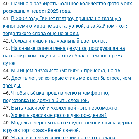
40.
Начинаю разбирать большое количество фото моих
роскошных невест 2025 года.
41.
В 2002 году Гвинет пэлтроу пришла на главную
кинопремию мира не за статуэткой, а за Хайпом - хотя
тогда такого слова еще не знали.
42.
Сохрани лицо и натуральный цвет волос.
43.
На снимке запечатлена девушка, позирующая на
пассажирском сиденье автомобиля в темное время
суток.
44.
Мы ищем визажиста (макияж + прическа) на 15.
45.
Десять лет, за которые стиль менялся быстрее, чем
тренды.
46.
Чтобы съёмка прошла легко и комфортно,
подготовка не должна быть сложной.
47.
Быть красивой и ухоженной - это невозможно.
48.
Хочешь красивые фото к дню рождения?
49.
Модель в чёрном платье сидит, склонившись, держа
в руках торт с зажжённой свечой.
50.
Я для вас следующие серии нашего сериала