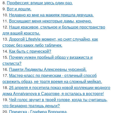
8.
Профессия: впиши здесь один раз.
9.
Вот и дошли.
10.
Недавно ко мне на макияж пришла девушка.
11.
Восхищают меня некоторые дамы, конечно.
12.
Наше красивое, стильное и большое пространство
для вашей красоты.
13.
Дорогой Lifestyle момент, но снят случайно, как
сторис без каких либо табличек.
14.
Как быть с прической?
15.
Почему нужен пробный образ у визажиста и
стилиста?
16.
Памяти Людмилы Алексеевны чурсиной.
17.
Мастер-класс по прическам - отличный способ
освежить образ, не тратя время на сложный мейкап.
18.
25 апреля я посетила показ новой коллекции модного
дома Annaivanova в Саратове, я осталась в восторге!
19.
Чей голос звучит в твоей голове, когда ты считаешь,
что бездарно тратишь деньги?
20.
Прическа - Глафира Воронова.