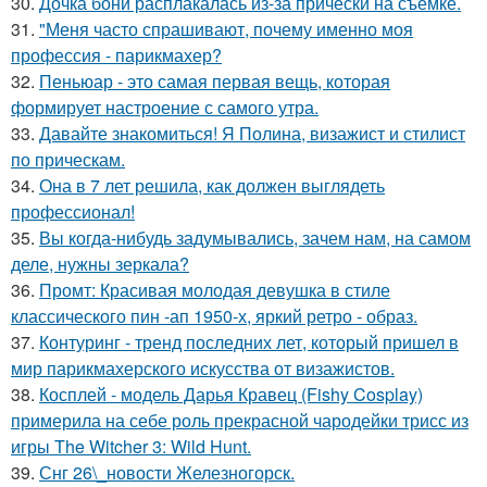
30.
Дочка бони расплакалась из-за прически на съемке.
31.
"Меня часто спрашивают, почему именно моя
профессия - парикмахер?
32.
Пеньюар - это самая первая вещь, которая
формирует настроение с самого утра.
33.
Давайте знакомиться! Я Полина, визажист и стилист
по прическам.
34.
Она в 7 лет решила, как должен выглядеть
профессионал!
35.
Вы когда-нибудь задумывались, зачем нам, на самом
деле, нужны зеркала?
36.
Промт: Красивая молодая девушка в стиле
классического пин -ап 1950-х, яркий ретро - образ.
37.
Контуринг - тренд последних лет, который пришел в
мир парикмахерского искусства от визажистов.
38.
Косплей - модель Дарья Кравец (Fishy Cosplay)
примерила на себе роль прекрасной чародейки трисс из
игры The Witcher 3: Wild Hunt.
39.
Снг 26\_новости Железногорск.