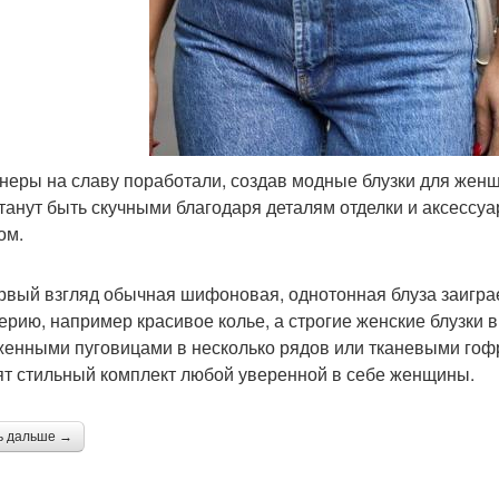
неры на славу поработали, создав модные блузки для женщ
танут быть скучными благодаря деталям отделки и аксесс
ом.
рвый взгляд обычная шифоновая, однотонная блуза заиграе
ерию, например красивое колье, а строгие женские блузки
енными пуговицами в несколько рядов или тканевыми го
ят стильный комплект любой уверенной в себе женщины.
ь дальше →