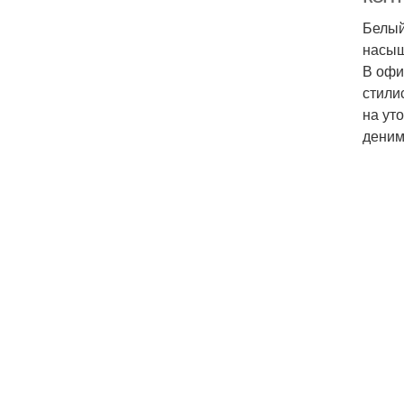
Белый
насыщ
В офи
стили
на ут
деним