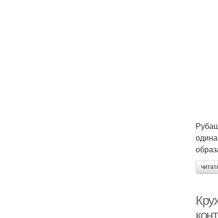
Рубаш
одина
образ
читат
Кру
кон