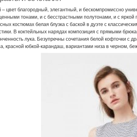
 – цвет благородный, элегантный, и бескомпромиссно унив
енными тонами, и с бесстрастными полутонами, и с яркой 
сных костюмах белая блузка с баской в дуэте с классическ
стики. В коктейльных нарядах композиция с прямыми брюка
онченность лука. Безупречны сочетания белой кофточки с д
а, красной юбкой-карандаш, вариантами низа в черном, бе