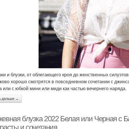
ки и блузки, от облегающего кроя до женственных силуэто
ково хорошо смотрятся в повседневном сочетании с джинсам
а или с юбкой мини или миди как частью вечернего наряда.
ь дальше →
жевная блузка 2022 Белая или Черная с Б
трасты и сочетания