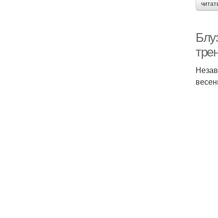
читат
Блу
тре
Незав
весен