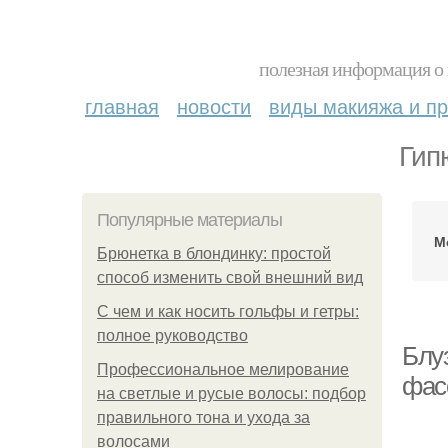
полезная информация о 
главная
новости
виды макияжа и пр
Гип
Популярные материалы
М
Брюнетка в блондинку: простой
способ изменить свой внешний вид
С чем и как носить гольфы и гетры:
полное руководство
Блу
Профессиональное мелирование
фас
на светлые и русые волосы: подбор
правильного тона и ухода за
волосами