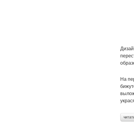
Дизай
перес
образ
На пе
бижут
вылож
украс
читат