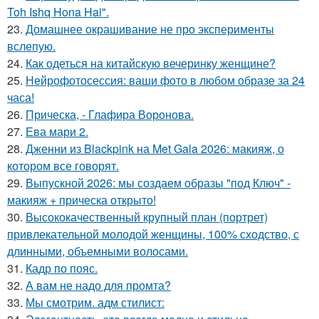
Toh Ishq Hona Hai".
23.
Домашнее окрашивание не про эксперименты
вслепую.
24.
Как одеться на китайскую вечеринку женщине?
25.
Нейрофотосессия: ваши фото в любом образе за 24
часа!
26.
Прическа, - Глафира Воронова.
27.
Ева мари 2.
28.
Дженни из Blackpink на Met Gala 2026: макияж, о
котором все говорят.
29.
Выпускной 2026: мы создаем образы "под Ключ" -
макияж + прическа открыто!
30.
Высококачественный крупный план (портрет)
привлекательной молодой женщины, 100% сходство, с
длинными, объемными волосами.
31.
Кадр по пояс.
32.
А вам не надо для промта?
33.
Мы смотрим. адм стилист: