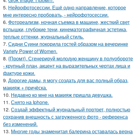
4.
Grok Image. Промпт.
5.
Нейрофотосессии. Ещё одно направление, которое
мне интересно пробовать, - нейрофотосессии.
6.
Фотореализм, ночная съемка в машине, жесткий свет
вспышки, глубокие тени, кинематографичная эстетика,
теплые оттенки, журнальный стиль.
7.
Сидни Суини покорила гостей образом на вечеринке
Variety Power of Women.
8.
{Промт}. Сгенерируй молодую женщину в полуобороте
- крупный план, акцент на выразительных чертах лица и
фактуре кожи.
9.
Дорогие дамы, я могу создать для вас полный образ,
макияж + причёска.
10.
Недавно ко мне на макияж пришла девушка.
11.
Снято на Iphone.
12.
Создай эффектный журнальный портрет, полностью
сохранив внешность с загруженного фото - референса
без изменений.
13.
Многие годы знаменитая балерина оставалась верна