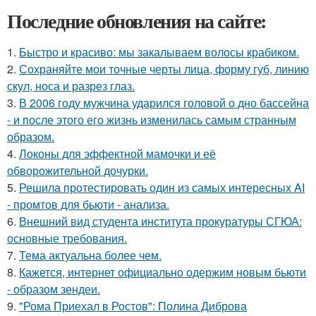
Последние обновления на сайте:
1.
Быстро и красиво: мы закалываем волосы крабиком.
2.
Сохраняйте мои точные черты лица, форму губ, линию
скул, носа и разрез глаз.
3.
В 2006 году мужчина ударился головой о дно бассейна
- и после этого его жизнь изменилась самым странным
образом.
4.
Локоны для эффектной мамочки и её
обворожительной дочурки.
5.
Решила протестировать один из самых интересных AI
- промтов для бьюти - анализа.
6.
Внешний вид студента института прокуратуры СГЮА:
основные требования.
7.
Тема актуальна более чем.
8.
Кажется, интернет официально одержим новым бьюти
- образом зендеи.
9.
"Рома Приехал в Ростов": Полина Диброва