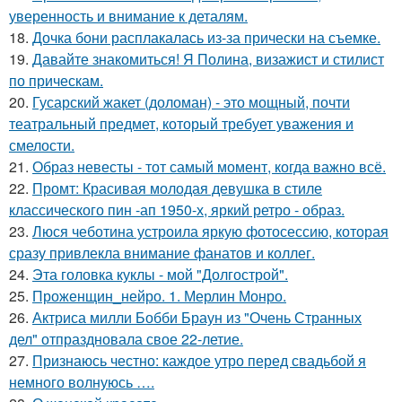
уверенность и внимание к деталям.
18.
Дочка бони расплакалась из-за прически на съемке.
19.
Давайте знакомиться! Я Полина, визажист и стилист
по прическам.
20.
Гусарский жакет (доломан) - это мощный, почти
театральный предмет, который требует уважения и
смелости.
21.
Образ невесты - тот самый момент, когда важно всё.
22.
Промт: Красивая молодая девушка в стиле
классического пин -ап 1950-х, яркий ретро - образ.
23.
Люся чеботина устроила яркую фотосессию, которая
сразу привлекла внимание фанатов и коллег.
24.
Эта головка куклы - мой "Долгострой".
25.
Проженщин_нейро. 1. Мерлин Монро.
26.
Актриса милли Бобби Браун из "Очень Странных
дел" отпраздновала свое 22-летие.
27.
Признаюсь честно: каждое утро перед свадьбой я
немного волнуюсь ….