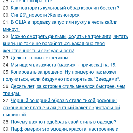
28.
О женской красоте.
29.
Как повторить культовый образ кэролин бессетт?
30.
Снг 26\_новости Железногорск.
31.
В США в продажу запустили куклу в честь кайли
миноуг.
32.
Можно смотреть фильмы, ходить на тренинги, читать
книги, но так и не разобраться, какая она твоя
женственность и сексуальность!
33.
Делюсь своим секретиком.
34.
Мы ищем визажиста (макияж + прическа) на 15.
35.
Копировать запрещено! Ну примерно так может
получиться, если бездумно повторять за "Звёздами".
36.
Десять лет, за которые стиль менялся быстрее, чем
тренды.
37.
Чёрный вечерний образ в стиле тихой роскоши:
лаконичное платье и акцентный жакет с кристальной
вышивкой.
38.
Почему важно подобрать свой стиль в одежде?
39.
Парфюмерия это эмоции, красота, настроение и