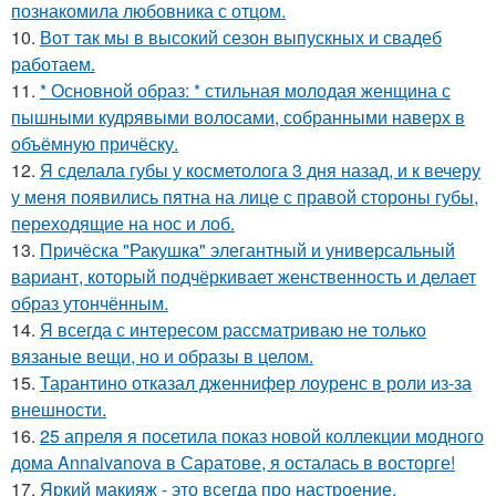
познакомила любовника с отцом.
10.
Вот так мы в высокий сезон выпускных и свадеб
работаем.
11.
* Основной образ: * стильная молодая женщина с
пышными кудрявыми волосами, собранными наверх в
объёмную причёску.
12.
Я сделала губы у косметолога 3 дня назад, и к вечеру
у меня появились пятна на лице с правой стороны губы,
переходящие на нос и лоб.
13.
Причёска "Ракушка" элегантный и универсальный
вариант, который подчёркивает женственность и делает
образ утончённым.
14.
Я всегда с интересом рассматриваю не только
вязаные вещи, но и образы в целом.
15.
Тарантино отказал дженнифер лоуренс в роли из-за
внешности.
16.
25 апреля я посетила показ новой коллекции модного
дома Annaivanova в Саратове, я осталась в восторге!
17.
Яркий макияж - это всегда про настроение,