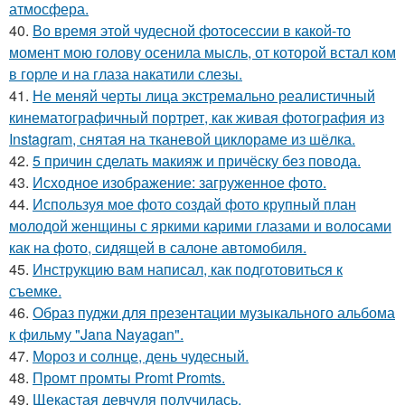
атмосфера.
40.
Во время этой чудесной фотосессии в какой-то
момент мою голову осенила мысль, от которой встал ком
в горле и на глаза накатили слезы.
41.
Не меняй черты лица экстремально реалистичный
кинематографичный портрет, как живая фотография из
Instagram, снятая на тканевой циклораме из шёлка.
42.
5 причин сделать макияж и причёску без повода.
43.
Исходное изображение: загруженное фото.
44.
Используя мое фото создай фото крупный план
молодой женщины с яркими карими глазами и волосами
как на фото, сидящей в салоне автомобиля.
45.
Инструкцию вам написал, как подготовиться к
съемке.
46.
Образ пуджи для презентации музыкального альбома
к фильму "Jana Nayagan".
47.
Мороз и солнце, день чудесный.
48.
Промт промты Promt Promts.
49.
Щекастая девчуля получилась.