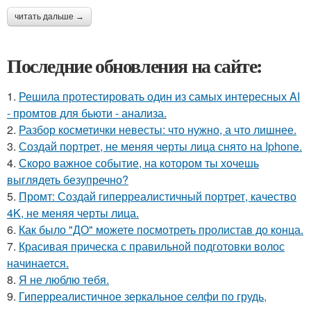
читать дальше →
Последние обновления на сайте:
1.
Решила протестировать один из самых интересных AI
- промтов для бьюти - анализа.
2.
Разбор косметички невесты: что нужно, а что лишнее.
3.
Создай портрет, не меняя черты лица снято на Iphone.
4.
Скоро важное событие, на котором ты хочешь
выглядеть безупречно?
5.
Промт: Создай гиперреалистичный портрет, качество
4K, не меняя черты лица.
6.
Как было "ДО" можете посмотреть пролистав до конца.
7.
Красивая прическа с правильной подготовки волос
начинается.
8.
Я не люблю тебя.
9.
Гиперреалистичное зеркальное селфи по грудь,