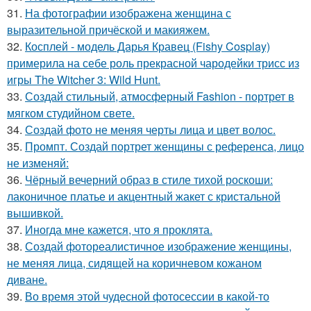
31.
На фотографии изображена женщина с
выразительной причёской и макияжем.
32.
Косплей - модель Дарья Кравец (Fishy Cosplay)
примерила на себе роль прекрасной чародейки трисс из
игры The Witcher 3: Wild Hunt.
33.
Создай стильный, атмосферный Fashion - портрет в
мягком студийном свете.
34.
Создай фото не меняя черты лица и цвет волос.
35.
Промпт. Создай портрет женщины с референса, лицо
не изменяй:
36.
Чёрный вечерний образ в стиле тихой роскоши:
лаконичное платье и акцентный жакет с кристальной
вышивкой.
37.
Иногда мне кажется, что я проклята.
38.
Создай фотореалистичное изображение женщины,
не меняя лица, сидящей на коричневом кожаном
диване.
39.
Во время этой чудесной фотосессии в какой-то