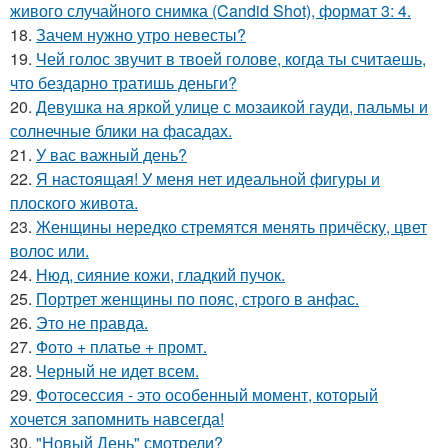
живого случайного снимка (Candid Shot), формат 3: 4.
18.
Зачем нужно утро невесты?
19.
Чей голос звучит в твоей голове, когда ты считаешь,
что бездарно тратишь деньги?
20.
Девушка на яркой улице с мозаикой гауди, пальмы и
солнечные блики на фасадах.
21.
У вас важный день?
22.
Я настоящая! У меня нет идеальной фигуры и
плоского живота.
23.
Женщины нередко стремятся менять причёску, цвет
волос или.
24.
Нюд, сияние кожи, гладкий пучок.
25.
Портрет женщины по пояс, строго в анфас.
26.
Это не правда.
27.
Фото + платье + промт.
28.
Черный не идет всем.
29.
Фотосессия - это особенный момент, который
хочется запомнить навсегда!
30.
"Новый День" смотрели?