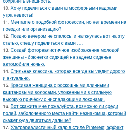
сохранить внешность.
10.
Хочу поделиться с вами атмосферными кадрами
утра невесты!
11.
Мечтаете о подобной фотосессии, но нет времени на
поездки или организацию?
12.
Поздно вечером не спалось, и наткнулась вот на эту
статью, спешу поделиться с вами ….
13.
Создай фотореалистичное изображение молодой
женщины - брюнетки сидящей на заднем сиденье
автомобиля ночью.
14.
Стильная классика, которая всегда выглядит дорого
и актуально.
15.
Красивая женщина с роскошными длинными
каштановыми волосами, уложенными в стильную
высокую причёску с ниспадающими локонами.
16.
Вот скажите мне пожалуйста, возможно ли среди
полей, заболоченного места найти незнакомца, который
скажет куда двигаться дальше?
17.
Ультрареалистичный кадр в стиле Pinterest, эффект