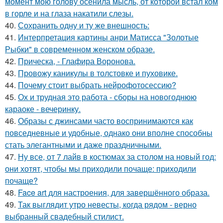
момент мою голову осенила мысль, от которой встал ком
в горле и на глаза накатили слезы.
40.
Сохранить одну и ту же внешность:
41.
Интерпретация картины анри Матисса "Золотые
Рыбки" в современном женском образе.
42.
Прическа, - Глафира Воронова.
43.
Провожу каникулы в толстовке и пуховике.
44.
Почему стоит выбрать нейрофотосессию?
45.
Ох и трудная это работа - сборы на новогоднюю
караоке - вечеринку.
46.
Образы с джинсами часто воспринимаются как
повседневные и удобные, однако они вполне способны
стать элегантными и даже праздничными.
47.
Ну все, от 7 лайв в костюмах за столом на новый год:
они хотят, чтобы мы приходили почаще: приходили
почаще?
48.
Face art для настроения, для завершённого образа.
49.
Так выглядит утро невесты, когда рядом - верно
выбранный свадебный стилист.