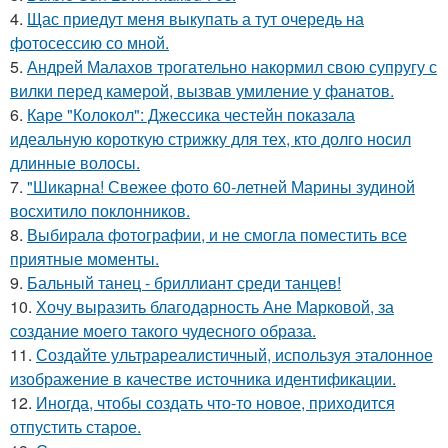
4.
Щас приедут меня выкупать а тут очередь на
фотосессию со мной.
5.
Андрей Малахов трогательно накормил свою супругу с
вилки перед камерой, вызвав умиление у фанатов.
6.
Каре "Колокол": Джессика честейн показала
идеальную короткую стрижку для тех, кто долго носил
длинные волосы.
7.
"Шикарна! Свежее фото 60-летней Марины зудиной
восхитило поклонников.
8.
Выбирала фотографии, и не смогла поместить все
приятные моменты.
9.
Бальный танец - бриллиант среди танцев!
10.
Хочу выразить благодарность Ане Марковой, за
создание моего такого чудесного образа.
11.
Создайте ультрареалистичный, используя эталонное
изображение в качестве источника идентификации.
12.
Иногда, чтобы создать что-то новое, приходится
отпустить старое.