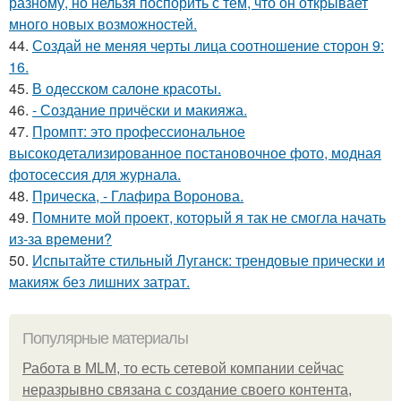
разному, но нельзя поспорить с тем, что он открывает
много новых возможностей.
44.
Создай не меняя черты лица соотношение сторон 9:
16.
45.
В одесском салоне красоты.
46.
- Создание причёски и макияжа.
47.
Промпт: это профессиональное
высокодетализированное постановочное фото, модная
фотосессия для журнала.
48.
Прическа, - Глафира Воронова.
49.
Помните мой проект, который я так не смогла начать
из-за времени?
50.
Испытайте стильный Луганск: трендовые прически и
макияж без лишних затрат.
Популярные материалы
Работа в MLM, то есть сетевой компании сейчас
неразрывно связана с создание своего контента,