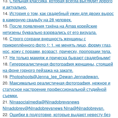
13.
Стильная классика, которая всегда выглядит дорого
и актуально.
14.
История о том, как свадебный ужин для двоих вырос
в камерную свадьбу на 28 человек.
15.
После появления тэхёна на Amas корейские
нетизены буквально взорвались от его визуала.
16.
Строго сохрани внешность женщины с
прикреплённого фото 1: 1. не менять лицо, форму глаз,
нос, кожу с порами, возраст, прическу, пропорции тела.
17.
He только макияж и прическа бывают свадебными!
18.
Гиперреалистичная фотография женщины, стоящей
на фоне горного пейзажа на закате.
19.
Photoshoots@Jenna_lee_Dewan Jennadewan.
20.
Максимально реалистичная фотография, нежное и
статусное настроение профессиональной студийной
съемки.
21.
Ninasocialmedia@Ninadobrevsnews
Ninadobrev@Ninadobrevsnews Nina@Ninadobrevsn.
22.
Ошибки в подготовке, которые выдают невесту без