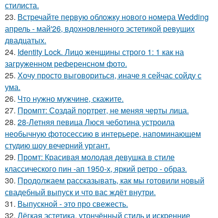
стилиста.
23.
Встречайте первую обложку нового номера Wedding
апрель - май'26, вдохновленного эстетикой ревущих
двадцатых.
24.
Identity Lock. Лицо женщины строго 1: 1 как на
загруженном референсном фото.
25.
Хочу просто выговориться, иначе я сейчас сойду с
ума.
26.
Что нужно мужчине, скажите.
27.
Промпт: Создай портрет, не меняя черты лица.
28.
28-Летняя певица Люся чеботина устроила
необычную фотосессию в интерьере, напоминающем
студию шоу вечерний ургант.
29.
Промт: Красивая молодая девушка в стиле
классического пин -ап 1950-х, яркий ретро - образ.
30.
Продолжаем рассказывать, как мы готовили новый
свадебный выпуск и что вас ждёт внутри.
31.
Выпускной - это про свежесть.
32.
Лёгкая эстетика, утончённый стиль и искренние