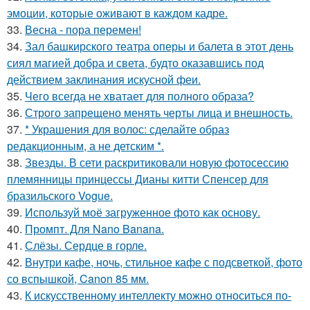
эмоции, которые оживают в каждом кадре.
33.
Весна - пора перемен!
34.
Зал башкирского театра оперы и балета в этот день
сиял магией добра и света, будто оказавшись под
действием заклинания искусной феи.
35.
Чего всегда не хватает для полного образа?
36.
Строго запрещено менять черты лица и внешность.
37.
* Украшения для волос: сделайте образ
редакционным, а не детским *.
38.
Звезды. В сети раскритиковали новую фотосессию
племянницы принцессы Дианы китти Спенсер для
бразильского Vogue.
39.
Используй моё загруженное фото как основу.
40.
Промпт. Для Nano Banana.
41.
Слёзы. Сердце в горле.
42.
Внутри кафе, ночь, стильное кафе с подсветкой, фото
со вспышкой, Canon 85 мм.
43.
К искусственному интеллекту можно относиться по-