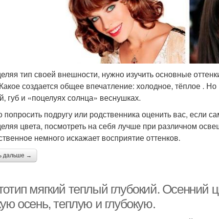
еляя тип своей внешности, нужно изучить основные оттенки 
 Какое создается общее впечатление: холодное, тёплое . Но
й, губ и «поцелуях солнца» веснушках.
 попросить подругу или родственника оценить вас, если са
еляя цвета, посмотреть на себя лучше при различном осве
ственное немного искажает восприятие оттенков.
ь дальше →
тотип мягкий теплый глубокий. Осенний ц
ую осень, теплую и глубокую.