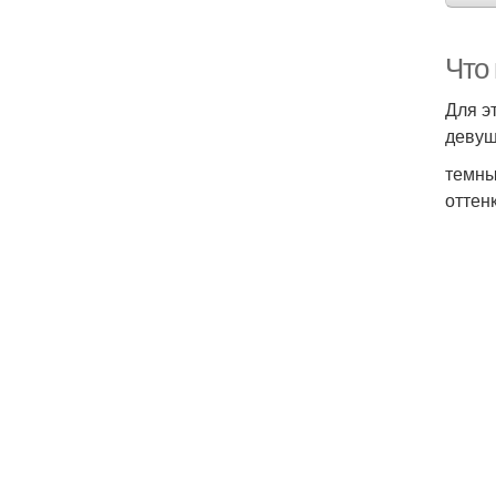
Что
Для э
девуш
темны
оттен