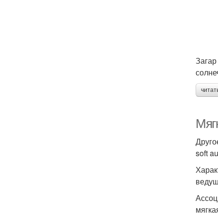
Загар
солне
читат
Мяг
Друго
soft a
Харак
ведущ
Ассоц
мягка