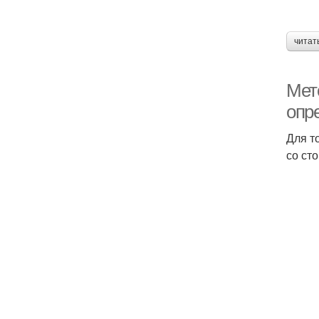
читат
Мет
опр
Для т
со ст