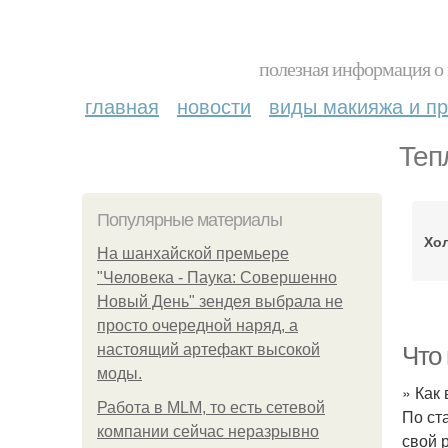
полезная информация о 
главная
новости
виды макияжа и пр
Теп
Популярные материалы
Хо
На шанхайской премьере
"Человека - Паука: Совершенно
Новый День" зендея выбрала не
просто очередной наряд, а
настоящий артефакт высокой
Что
моды.
» Как
Работа в MLM, то есть сетевой
По ст
компании сейчас неразрывно
свой 