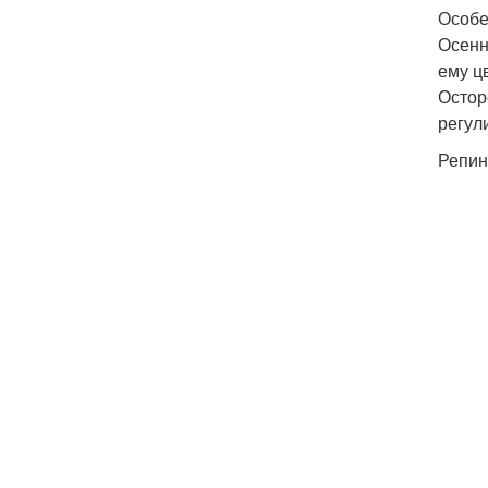
Особе
Осенн
ему ц
Остор
регул
Репин