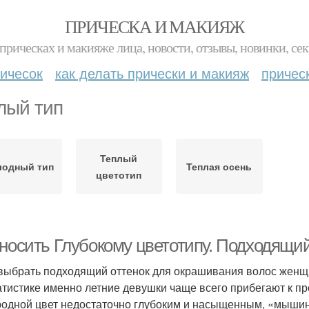
ПРИЧЕСКА И МАКИЯЖ
прическах и макияже лица, новости, отзывы, новинки, сек
ичесок
как делать прически и макияж
причес
лый тип
Теплый
лодный тип
Теплая осень
цветотип
 носить Глубокому цветотипу. Подходящи
 выбрать подходящий оттенок для окрашивания волос женщ
атистике именно летние девушки чаще всего прибегают к п
родной цвет недостаточно глубоким и насыщенным, «мышины