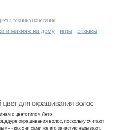
реты, техника нанесения
ки и макияж на дому
игры
отзывы
й цвет для окрашивания волос
инам с цветотипом Лето
роцедуре окрашивания волос, поскольку считают
м» - как они сами же его зачастую называют.