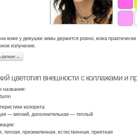
 на коже у девушки зимы держится ровно, кожа практически 
чное излучение.
ь дальше →
кий цветотип внешности с коллажами и п
е название:
utumn
теристики колорита:
ая — мягкий, дополнительная — теплый
иации:
я, теплая, приземленная, естественная, приятная