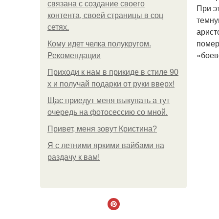
связана с создание своего
При э
контента, своей страницы в соц
темну
сетях.
арист
помер
Кому идет челка полукругом.
«боев
Рекомендации
Приходи к нам в прикиде в стиле 90
х и получай подарки от руки вверх!
Щас приедут меня выкупать а тут
очередь на фотосессию со мной.
Привет, меня зовут Кристина?
Я с летними яркими вайбами на
раздачу к вам!