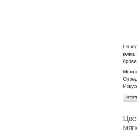
Опред
кожи.
брове
Можно
Опред
Искус
читат
Цве
мягк