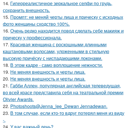
14.
Гиперреалистичное зеркальное селфи по грудь,
сохранить внешность.
15.
Промпт: не меняй черты лица и прическу с исходных
фото женщины сходство 100%.
16.
Очень редко находится повод сделать себе макияж и
прическу у профессионала.
17.
Красивая женщина с роскошными длинными
каштановыми волосами, уложенными в стильную
высокую причёску с ниспадающими локонами.
18.
В этом кадре - само воплощение нежности.
19.
Не меняя внешность и черты лица.
20.
Не меняя внешность и черты лица.
21.
Габби Аллен, популярная английская телеведущая,
во всей красе представила себя на театральной премии
Olivier Awards.
22.
Photoshoots@Jenna_lee_Dewan Jennadewan.
23.
В том случае, если кто-то вдруг потерял меня из виду
-.
24.
У вас важный день?