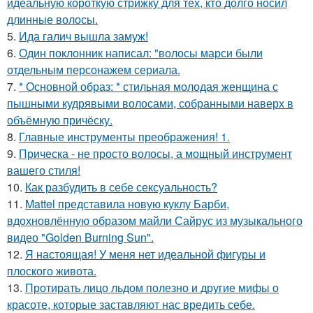
идеальную короткую стрижку для тех, кто долго носил
длинные волосы.
5.
Ида галич вышла замуж!
6.
Один поклонник написал: "волосы марси были
отдельным персонажем сериала.
7.
* Основной образ: * стильная молодая женщина с
пышными кудрявыми волосами, собранными наверх в
объёмную причёску.
8.
Главные инструменты преображения! 1.
9.
Прическа - не просто волосы, а мощный инструмент
вашего стиля!
10.
Как разбудить в себе сексуальность?
11.
Mattel представила новую куклу Барби,
вдохновлённую образом майли Сайрус из музыкального
видео "Golden Burning Sun".
12.
Я настоящая! У меня нет идеальной фигуры и
плоского живота.
13.
Протирать лицо льдом полезно и другие мифы о
красоте, которые заставляют нас вредить себе.