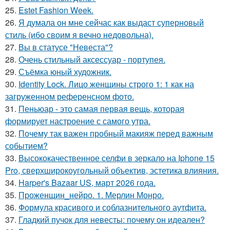
25.
Estet Fashion Week.
26.
Я думала он мне сейчас как выдаст суперновый
стиль (ибо своим я вечно недовольна).
27.
Вы в статусе "Невеста"?
28.
Очень стильный аксессуар - портупея.
29.
Съёмка юный художник.
30.
Identity Lock. Лицо женщины строго 1: 1 как на
загруженном референсном фото.
31.
Пеньюар - это самая первая вещь, которая
формирует настроение с самого утра.
32.
Почему так важен пробный макияж перед важным
событием?
33.
Высококачественное селфи в зеркало на Iphone 15
Pro, сверхширокоугольный объектив, эстетика влияния.
34.
Harper's Bazaar US, март 2026 года.
35.
Проженщин_нейро. 1. Мерлин Монро.
36.
Формула красивого и соблазнительного аутфита.
37.
Гладкий пучок для невесты: почему он идеален?