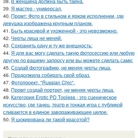
38.
В женщина должна быть тайна.
39.
Я мастер - универсал.
40.
Промт: Фото в стильном и ярком исполнении, где
девушка изображена крупным планом.
41.
Быть красивой и ухоженной - это невозможно.
42.
Черты лица не меняй.
43.
Сохранить одну и ту же внешность:
44.
Я для вас могу сделать такую фотосессию или любую
другую по вашему запросу или вы можете сделать сами:
45.
Создай фотографию, не меняя черты лица.
46.
Продолжила собирать свой образ.
47.
Фотопроект. "Russian Chic".
48.
Промт создай портрет, не меняя черты лица.
49.
Категория Erotic PD Topless - это сценическое
искусство, где танец, театр и тонкая игра с публикой
сливаются в единое завораживающее целое.
50.
Я шокирована ли такой красотой?