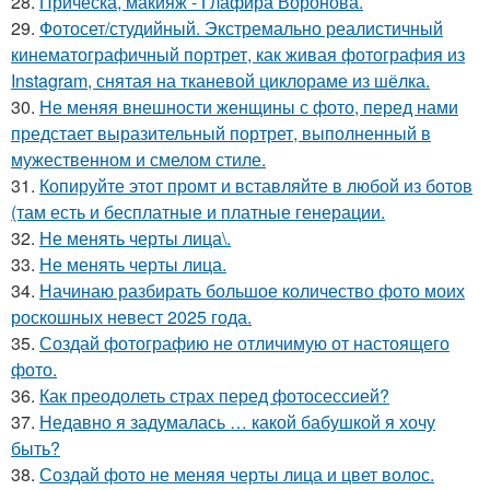
28.
Прическа, макияж - Глафира Воронова.
29.
Фотосет/студийный. Экстремально реалистичный
кинематографичный портрет, как живая фотография из
Instagram, снятая на тканевой циклораме из шёлка.
30.
Не меняя внешности женщины с фото, перед нами
предстает выразительный портрет, выполненный в
мужественном и смелом стиле.
31.
Копируйте этот промт и вставляйте в любой из ботов
(там есть и бесплатные и платные генерации.
32.
Не менять черты лица\.
33.
Не менять черты лица.
34.
Начинаю разбирать большое количество фото моих
роскошных невест 2025 года.
35.
Создай фотографию не отличимую от настоящего
фото.
36.
Как преодолеть страх перед фотосессией?
37.
Недавно я задумалась … какой бабушкой я хочу
быть?
38.
Создай фото не меняя черты лица и цвет волос.