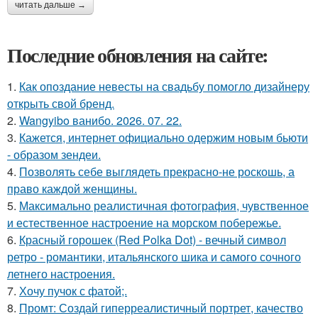
читать дальше →
Последние обновления на сайте:
1.
Как опоздание невесты на свадьбу помогло дизайнеру
открыть свой бренд.
2.
Wangyibo ванибо. 2026. 07. 22.
3.
Кажется, интернет официально одержим новым бьюти
- образом зендеи.
4.
Позволять себе выглядеть прекрасно-не роскошь, а
право каждой женщины.
5.
Максимально реалистичная фотография, чувственное
и естественное настроение на морском побережье.
6.
Красный горошек (Red Polka Dot) - вечный символ
ретро - романтики, итальянского шика и самого сочного
летнего настроения.
7.
Хочу пучок с фатой;.
8.
Промт: Создай гиперреалистичный портрет, качество