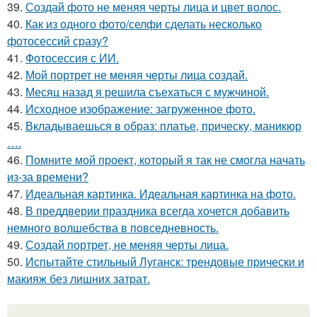
39.
Создай фото не меняя черты лица и цвет волос.
40.
Как из одного фото/селфи сделать несколько
фотосессий сразу?
41.
Фотосессия с ИИ.
42.
Мой портрет не меняя черты лица создай.
43.
Месяц назад я решила съехаться с мужчиной.
44.
Исходное изображение: загруженное фото.
45.
Вкладываешься в образ: платье, прическу, маникюр
….
46.
Помните мой проект, который я так не смогла начать
из-за времени?
47.
Идеальная картинка. Идеальная картинка на фото.
48.
В преддверии праздника всегда хочется добавить
немного волшебства в повседневность.
49.
Создай портрет, не меняя черты лица.
50.
Испытайте стильный Луганск: трендовые прически и
макияж без лишних затрат.