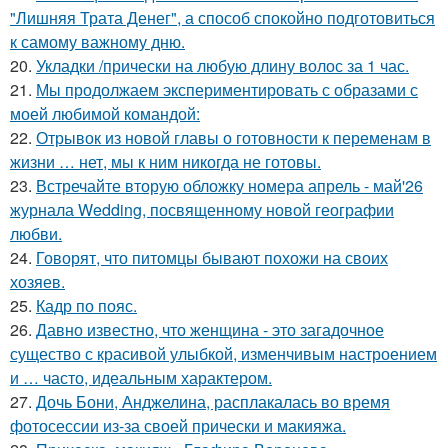
"Лишняя Трата Денег", а способ спокойно подготовиться
к самому важному дню.
20.
Укладки /прически на любую длину волос за 1 час.
21.
Мы продолжаем экспериментировать с образами с
моей любимой командой:
22.
Отрывок из новой главы о готовности к переменам в
жизни … нет, мы к ним никогда не готовы.
23.
Встречайте вторую обложку номера апрель - май'26
журнала Wedding, посвященному новой географии
любви.
24.
Говорят, что питомцы бывают похожи на своих
хозяев.
25.
Кадр по пояс.
26.
Давно известно, что женщина - это загадочное
существо с красивой улыбкой, изменчивым настроением
и … часто, идеальным характером.
27.
Дочь Бони, Анджелина, расплакалась во время
фотосессии из-за своей прически и макияжа.