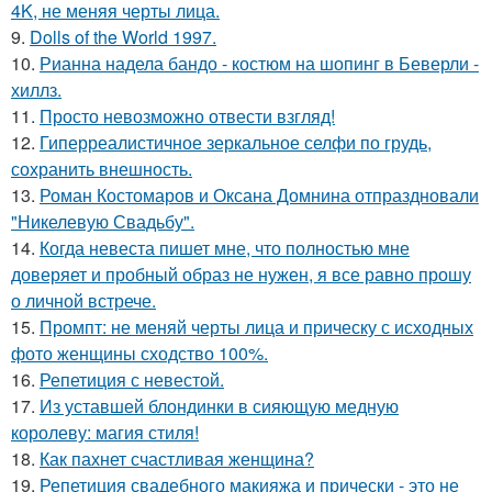
4K, не меняя черты лица.
9.
Dolls of the World 1997.
10.
Рианна надела бандо - костюм на шопинг в Беверли -
хиллз.
11.
Просто невозможно отвести взгляд!
12.
Гиперреалистичное зеркальное селфи по грудь,
сохранить внешность.
13.
Роман Костомаров и Оксана Домнина отпраздновали
"Никелевую Свадьбу".
14.
Когда невеста пишет мне, что полностью мне
доверяет и пробный образ не нужен, я все равно прошу
о личной встрече.
15.
Промпт: не меняй черты лица и прическу с исходных
фото женщины сходство 100%.
16.
Репетиция с невестой.
17.
Из уставшей блондинки в сияющую медную
королеву: магия стиля!
18.
Как пахнет счастливая женщина?
19.
Репетиция свадебного макияжа и прически - это не