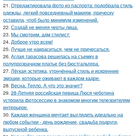
21.
Отредактировала фото из паспорта: подобрала стиль
одежды, легкий повседневный макияж, прическу
оставила, чтоб было минимум изменений.
22.
Создай не меняя черты лица.
23.
Мы смотрим. адм стилист:
24.
Доброе утро всем!
25.
Лучше не накраситься, чем не причесаться.
26.
Аглая тарасова решилась на съемку в
полупрозрачном платье без бюстгальтера.
27.
Лёгкая эстетика, утончённый стиль и искренние
эмоции, которые оживают в каждом кадре.
28.
Весна. Тепло. А что это значит?
29.
28-Летняя российская певица Люся чеботина
устроила фотосессию в знакомом многим телезрителям
интерьере.
30.
Каждая женщина мечтает выглядеть идеально на
любом событии - день рождение, свадьба подруги,
выпускной ребенка.