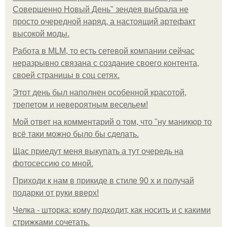
Совершенно Новый День" зендея выбрала не
просто очередной наряд, а настоящий артефакт
высокой моды.
Работа в MLM, то есть сетевой компании сейчас
неразрывно связана с создание своего контента,
своей страницы в соц сетях.
Этот день был наполнен особенной красотой,
трепетом и невероятным весельем!
Мой ответ на комментарий о том, что "ну маникюр то
всё таки можно было бы сделать.
Щас приедут меня выкупать а тут очередь на
фотосессию со мной.
Приходи к нам в прикиде в стиле 90 х и получай
подарки от руки вверх!
Челка - шторка: кому подходит, как носить и с какими
стрижками сочетать.