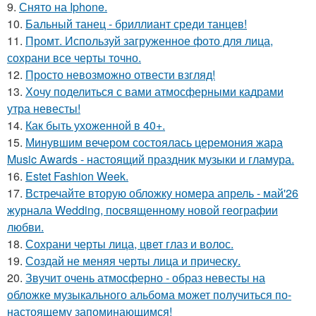
9.
Снято на Iphone.
10.
Бальный танец - бриллиант среди танцев!
11.
Промт. Используй загруженное фото для лица,
сохрани все черты точно.
12.
Просто невозможно отвести взгляд!
13.
Хочу поделиться с вами атмосферными кадрами
утра невесты!
14.
Как быть ухоженной в 40+.
15.
Минувшим вечером состоялась церемония жара
Music Awards - настоящий праздник музыки и гламура.
16.
Estet Fashion Week.
17.
Встречайте вторую обложку номера апрель - май'26
журнала Wedding, посвященному новой географии
любви.
18.
Сохрани черты лица, цвет глаз и волос.
19.
Создай не меняя черты лица и прическу.
20.
Звучит очень атмосферно - образ невесты на
обложке музыкального альбома может получиться по-
настоящему запоминающимся!