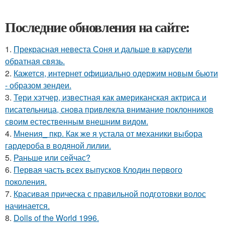
Последние обновления на сайте:
1.
Прекрасная невеста Соня и дальше в карусели
обратная связь.
2.
Кажется, интернет официально одержим новым бьюти
- образом зендеи.
3.
Тери хэтчер, известная как американская актриса и
писательница, снова привлекла внимание поклонников
своим естественным внешним видом.
4.
Мнения_ пкр. Как же я устала от механики выбора
гардероба в водяной лилии.
5.
Раньше или сейчас?
6.
Первая часть всех выпусков Клодин первого
поколения.
7.
Красивая прическа с правильной подготовки волос
начинается.
8.
Dolls of the World 1996.