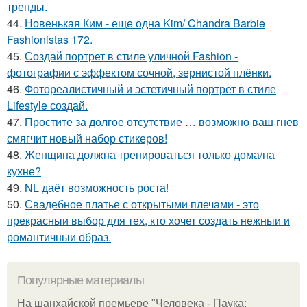
тренды.
44.
Новенькая Ким - еще одна Kim/ Chandra Barbie
Fashionistas 172.
45.
Создай портрет в стиле уличной Fashion -
фотографии с эффектом сочной, зернистой плёнки.
46.
Фотореалистичный и эстетичный портрет в стиле
Lifestyle создай.
47.
Простите за долгое отсутствие … возможно ваш гнев
смягчит новый набор стикеров!
48.
Женщина должна тренироваться только дома/на
кухне?
49.
NL даёт возможность роста!
50.
Свадебное платье с открытыми плечами - это
прекрасныи выбор для тех, кто хочет создать нежныи и
романтичныи образ.
Популярные материалы
На шанхайской премьере "Человека - Паука: