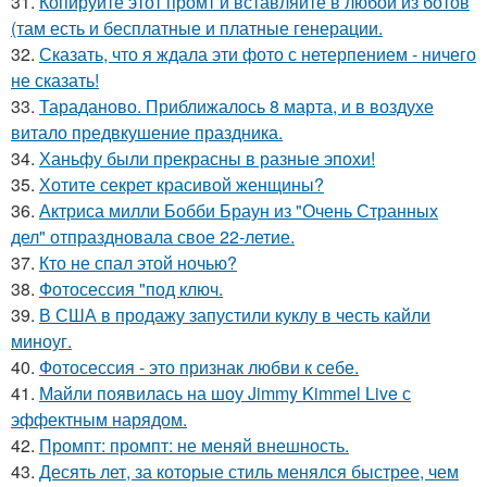
31.
Копируйте этот промт и вставляйте в любой из ботов
(там есть и бесплатные и платные генерации.
32.
Сказать, что я ждала эти фото с нетерпением - ничего
не сказать!
33.
Тараданово. Приближалось 8 марта, и в воздухе
витало предвкушение праздника.
34.
Ханьфу были прекрасны в разные эпохи!
35.
Хотите секрет красивой женщины?
36.
Актриса милли Бобби Браун из "Очень Странных
дел" отпраздновала свое 22-летие.
37.
Кто не спал этой ночью?
38.
Фотосессия "под ключ.
39.
В США в продажу запустили куклу в честь кайли
миноуг.
40.
Фотосессия - это признак любви к себе.
41.
Майли появилась на шоу Jimmy Kimmel Live с
эффектным нарядом.
42.
Промпт: промпт: не меняй внешность.
43.
Десять лет, за которые стиль менялся быстрее, чем