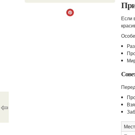
При
Если 
краси
Особе
Раз
Пр
Мир
Сове
Перед
Про
⇦
Взя
Заб
Мест