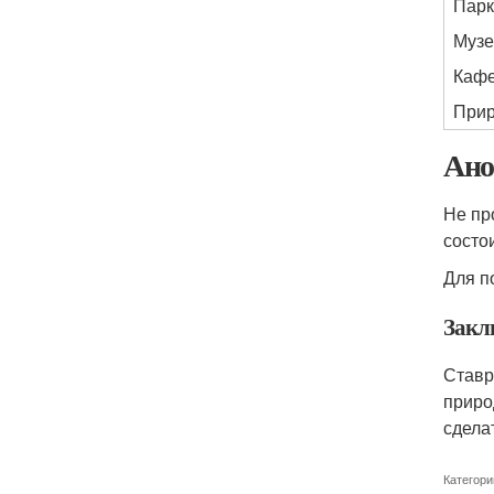
Парк
Музе
Кафе
Прир
Ано
Не пр
состо
Для п
Закл
Ставр
приро
сдела
Категори