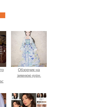
то
Обзорчик на
зимнюю курн.
ас
ние
а,
ы в