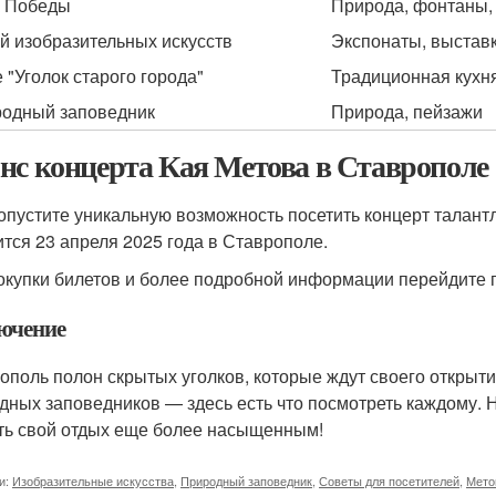
 Победы
Природа, фонтаны,
й изобразительных искусств
Экспонаты, выстав
 "Уголок старого города"
Традиционная кухн
одный заповедник
Природа, пейзажи
нс концерта Кая Метова в Ставрополе
опустите уникальную возможность посетить концерт талант
ится 23 апреля 2025 года в Ставрополе.
окупки билетов и более подробной информации перейдите 
ючение
ополь полон скрытых уголков, которые ждут своего открыти
дных заповедников — здесь есть что посмотреть каждому. Н
ть свой отдых еще более насыщенным!
и:
Изобразительные искусства
,
Природный заповедник
,
Советы для посетителей
,
Мето