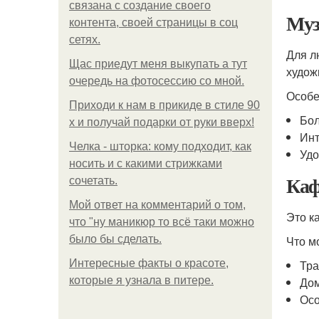
связана с создание своего
Муз
контента, своей страницы в соц
сетях.
Для л
Щас приедут меня выкупать а тут
худож
очередь на фотосессию со мной.
Особе
Приходи к нам в прикиде в стиле 90
Бол
х и получай подарки от руки вверх!
Инт
Челка - шторка: кому подходит, как
Удо
носить и с какими стрижками
Каф
сочетать.
Мой ответ на комментарий о том,
Это к
что "ну маникюр то всё таки можно
было бы сделать.
Что м
Интересные факты о красоте,
Тр
которые я узнала в питере.
До
Осо