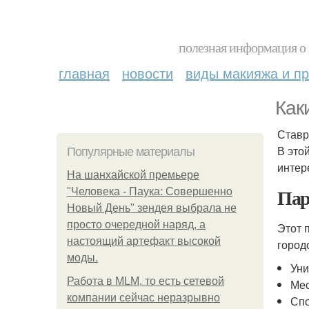
полезная информация о 
главная
новости
виды макияжа и пр
Как
Ставр
В это
Популярные материалы
интер
На шанхайской премьере
Пар
"Человека - Паука: Совершенно
Новый День" зендея выбрала не
просто очередной наряд, а
Этот 
настоящий артефакт высокой
город
моды.
Уни
Работа в MLM, то есть сетевой
Мес
компании сейчас неразрывно
Сп