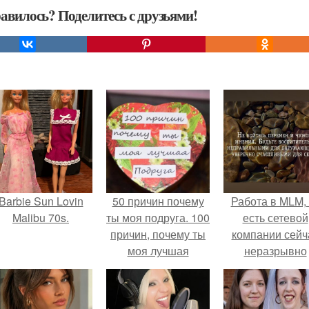
авилось? Поделитесь с друзьями!
Barbie Sun Lovin
50 причин почему
Работа в MLM, 
Malibu 70s.
ты моя подруга. 100
есть сетевой
причин, почему ты
компании сейч
моя лучшая
неразрывно
подруга.
связана с созда
своего контент
своей страниц