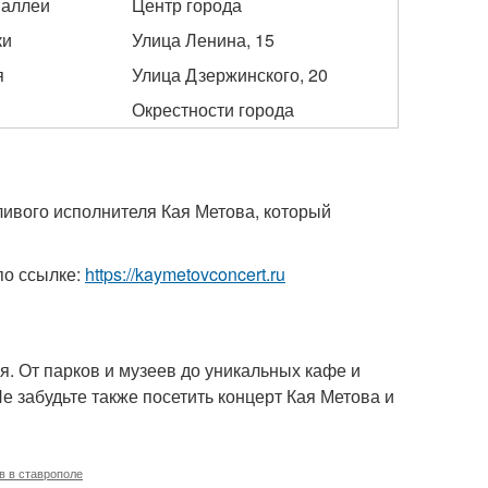
 аллеи
Центр города
ки
Улица Ленина, 15
я
Улица Дзержинского, 20
Окрестности города
ливого исполнителя Кая Метова, который
по ссылке:
https://kaymetovconcert.ru
я. От парков и музеев до уникальных кафе и
е забудьте также посетить концерт Кая Метова и
в в ставрополе