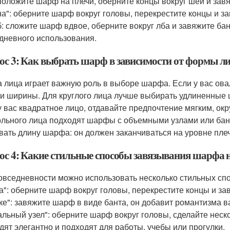
 положите шарф на плечи, оберните концы вокруг шеи и завяж
на": оберните шарф вокруг головы, перекрестите концы и за
б: сложите шарф вдвое, оберните вокруг лба и завяжите бан
дневного использования.
ос 3: Как выбрать шарф в зависимости от формы л
 лица играет важную роль в выборе шарфа. Если у вас ов
 и ширины. Для круглого лица лучше выбирать удлиненные
у вас квадратное лицо, отдавайте предпочтение мягким, о
ольного лица подходят шарфы с объемными узлами или бан
вать длину шарфа: он должен заканчиваться на уровне плеч
ос 4: Какие стильные способы завязывания шарфа н
овседневности можно использовать несколько стильных спо
а": оберните шарф вокруг головы, перекрестите концы и зав
ке": завяжите шарф в виде банта, он добавит романтизма 
альный узел": оберните шарф вокруг головы, сделайте неско
дят элегантно и подходят для работы, учебы или прогулки.