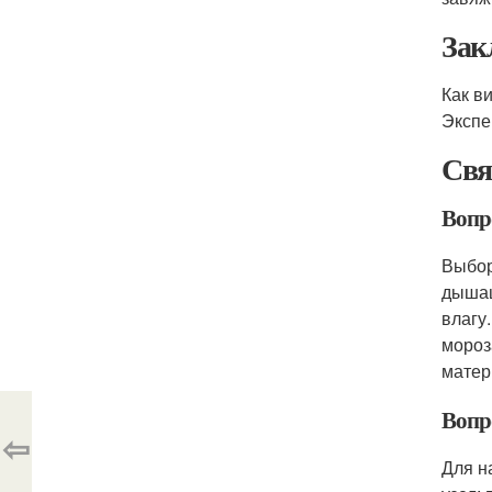
Зак
Как в
Экспе
Свя
Вопр
Выбор
дышащ
влагу
мороз
матер
Вопр
⇦
Для н