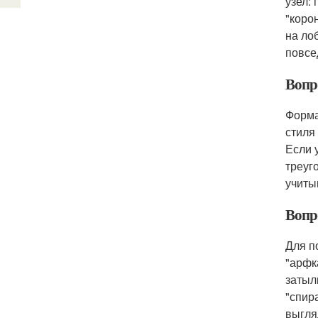
узел:
"коро
на ло
повсе
Вопр
Форма
стиля
Если 
треуг
учиты
Вопр
Для п
"арфк
затыл
"спир
выгля