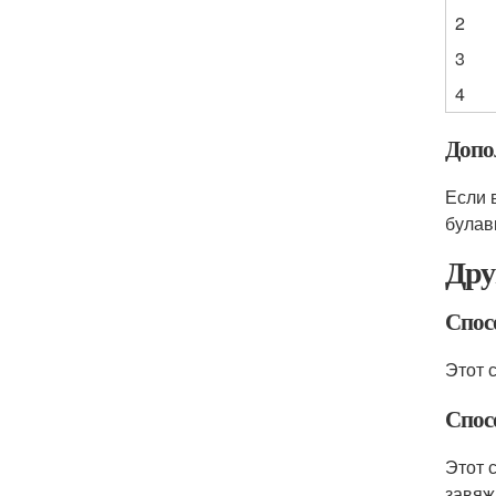
2
3
4
Допо
Если 
булав
Дру
Спосо
Этот 
Спосо
Этот 
завяж