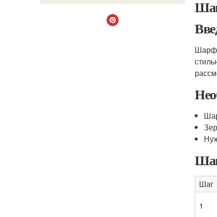
Шаг
Вве
Шарф 
стиль
рассм
Нео
Шар
Зер
Нуж
Шаг
Шаг
1