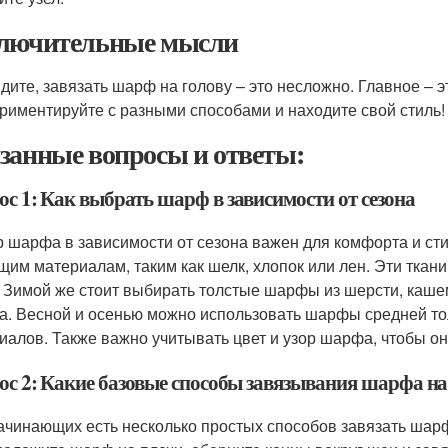
лючительные мысли
идите, завязать шарф на голову – это несложно. Главное – э
риментируйте с разными способами и находите свой стиль!
занные вопросы и ответы:
ос 1: Как выбрать шарф в зависимости от сезона
 шарфа в зависимости от сезона важен для комфорта и сти
им материалам, таким как шелк, хлопок или лен. Эти ткан
. Зимой же стоит выбирать толстые шарфы из шерсти, каше
а. Весной и осенью можно использовать шарфы средней то
иалов. Также важно учитывать цвет и узор шарфа, чтобы о
ос 2: Какие базовые способы завязывания шарфа н
ачинающих есть несколько простых способов завязать шарф