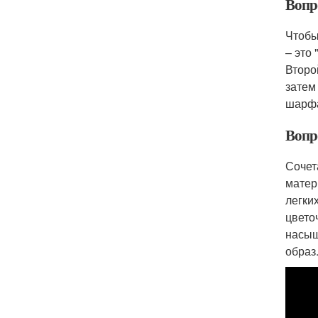
Вопро
Чтобы
– это
Второ
затем
шарфа
Вопр
Сочет
матер
легки
цвето
насыщ
образ