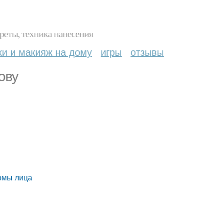
реты, техника нанесения
ки и макияж на дому
игры
отзывы
ову
рмы лица