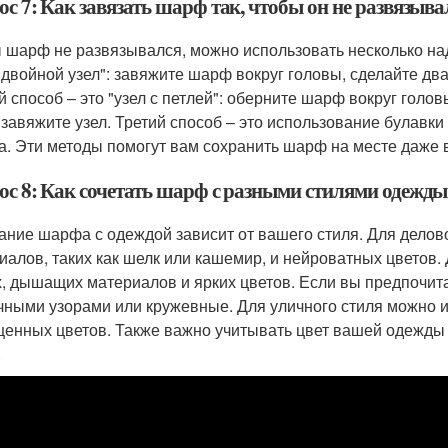
с 7: Как завязать шарф так, чтобы он не развязыва
 шарф не развязывался, можно использовать несколько н
 "двойной узел": завяжите шарф вокруг головы, сделайте два
й способ – это "узел с петлей": оберните шарф вокруг голов
 завяжите узел. Третий способ – это использование булавки
. Эти методы помогут вам сохранить шарф на месте даже в
ос 8: Как сочетать шарф с разными стилями одежды
ание шарфа с одеждой зависит от вашего стиля. Для дело
иалов, таких как шелк или кашемир, и нейроватных цветов.
х, дышащих материалов и ярких цветов. Если вы предпочит
чными узорами или кружевные. Для уличного стиля можно 
енных цветов. Также важно учитывать цвет вашей одежды
.