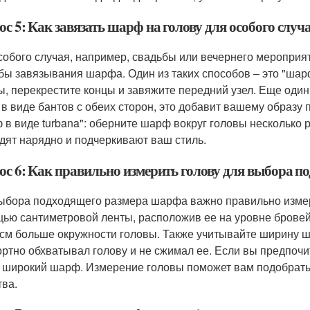
с 5: Как завязать шарф на голову для особого случ
собого случая, например, свадьбы или вечернего мероприя
бы завязывания шарфа. Один из таких способов – это "шар
ы, перекрестите концы и завяжите передний узел. Еще один
в виде бантов с обеих сторон, это добавит вашему образу 
 в виде turbana": оберните шарф вокруг головы несколько 
дят нарядно и подчеркивают ваш стиль.
ос 6: Как правильно измерить голову для выбора 
ыбора подходящего размера шарфа важно правильно измери
ью сантиметровой ленты, расположив ее на уровне брове
 см больше окружности головы. Также учитывайте ширину ш
ртно обхватывал голову и не сжимал ее. Если вы предпочи
 широкий шарф. Измерение головы поможет вам подобрат
тва.