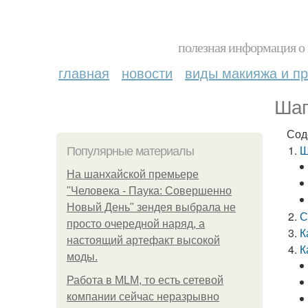
полезная информация о 
главная
новости
виды макияжа и пр
Шаг
Сод
Ш
Популярные материалы
На шанхайской премьере
"Человека - Паука: Совершенно
Новый День" зендея выбрала не
С
просто очередной наряд, а
К
настоящий артефакт высокой
К
моды.
Работа в MLM, то есть сетевой
компании сейчас неразрывно