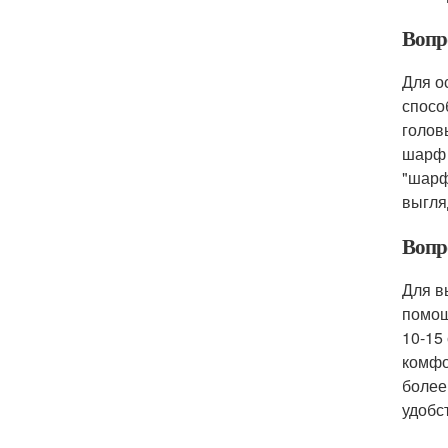
Вопро
Для о
спосо
голов
шарф 
"шарф
выгля
Вопр
Для в
помощ
10-15
комфо
более
удобс