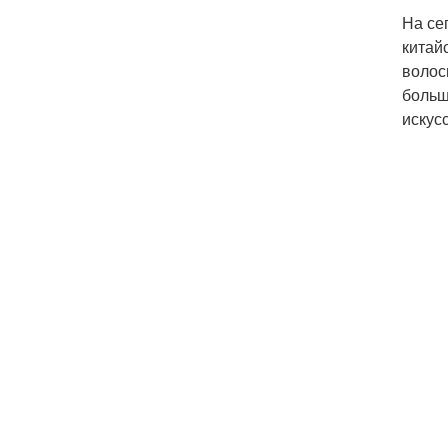
На се
китай
волос
больш
искус