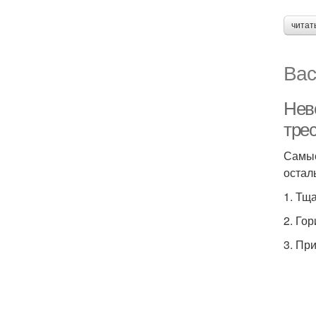
читат
Вас
Нев
тре
Самые
остал
1. Тщ
2. Го
3. Пр