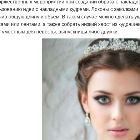
оржественных мероприятий при создании образа с накладн
ьзованию идеи с накладными кудрями. Локоны с заколками
чив общую длину и объем. В таком случае можно сделать у
ками или лентами, а также собрать низкий хвост из кудряш
т уместным для невесты, выпускницы либо дружки.