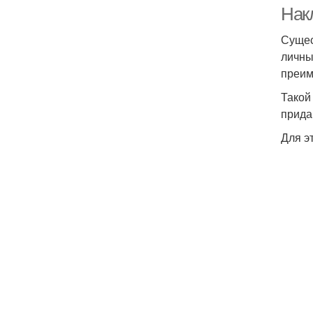
Нак
Сущес
личны
преим
Такой
прида
Для э