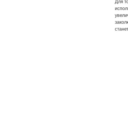
Для т
испол
увели
закол
стане