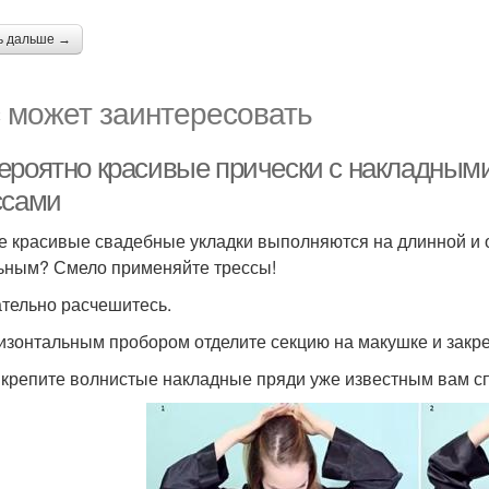
ь дальше →
 может заинтересовать
ероятно красивые прически с накладными
ссами
 красивые свадебные укладки выполняются на длинной и о
ьным? Смело применяйте трессы!
ательно расчешитесь.
ризонтальным пробором отделите секцию на макушке и закр
икрепите волнистые накладные пряди уже известным вам сп