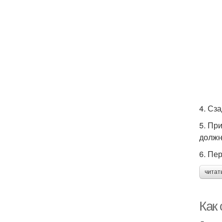
4. Сз
5. Пр
должн
6. Пе
читат
Как