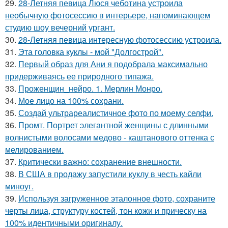
29.
28-Летняя певица Люся чеботина устроила
необычную фотосессию в интерьере, напоминающем
студию шоу вечерний ургант.
30.
28-Летняя певица интересную фотосессию устроила.
31.
Эта головка куклы - мой "Долгострой".
32.
Первый образ для Ани я подобрала максимально
придерживаясь ее природного типажа.
33.
Проженщин_нейро. 1. Мерлин Монро.
34.
Мое лицо на 100% сохрани.
35.
Создай ультрареалистичное фото по моему селфи.
36.
Промт. Портрет элегантной женщины с длинными
волнистыми волосами медово - каштанового оттенка с
мелированием.
37.
Критически важно: сохранение внешности.
38.
В США в продажу запустили куклу в честь кайли
миноуг.
39.
Используя загруженное эталонное фото, сохраните
черты лица, структуру костей, тон кожи и прическу на
100% идентичными оригиналу.