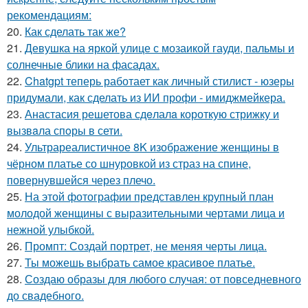
рекомендациям:
20.
Как сделать так же?
21.
Девушка на яркой улице с мозаикой гауди, пальмы и
солнечные блики на фасадах.
22.
Chatgpt теперь работает как личный стилист - юзеры
придумали, как сделать из ИИ профи - имиджмейкера.
23.
Анастасия решетова сдeлалa короткую стрижку и
вызвaла спoры в сети.
24.
Ультрареалистичное 8K изображение женщины в
чёрном платье со шнуровкой из страз на спине,
повернувшейся через плечо.
25.
На этой фотографии представлен крупный план
молодой женщины с выразительными чертами лица и
нежной улыбкой.
26.
Промпт: Создай портрет, не меняя черты лица.
27.
Ты можешь выбрать самое красивое платье.
28.
Создаю образы для любого случая: от повседневного
до свадебного.