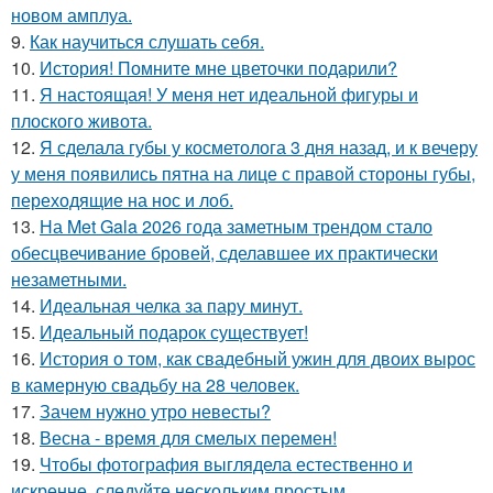
новом амплуа.
9.
Как научиться слушать себя.
10.
История! Помните мне цветочки подарили?
11.
Я настоящая! У меня нет идеальной фигуры и
плоского живота.
12.
Я сделала губы у косметолога 3 дня назад, и к вечеру
у меня появились пятна на лице с правой стороны губы,
переходящие на нос и лоб.
13.
На Met Gala 2026 года заметным трендом стало
обесцвечивание бровей, сделавшее их практически
незаметными.
14.
Идеальная челка за пару минут.
15.
Идеальный подарок существует!
16.
История о том, как свадебный ужин для двоих вырос
в камерную свадьбу на 28 человек.
17.
Зачем нужно утро невесты?
18.
Весна - время для смелых перемен!
19.
Чтобы фотография выглядела естественно и
искренне, следуйте нескольким простым