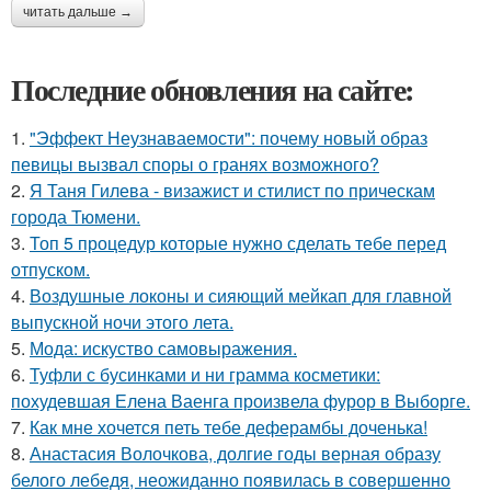
читать дальше →
Последние обновления на сайте:
1.
"Эффект Неузнаваемости": почему новый образ
певицы вызвал споры о гранях возможного?
2.
Я Таня Гилева - визажист и стилист по прическам
города Тюмени.
3.
Топ 5 процедур которые нужно сделать тебе перед
отпуском.
4.
Воздушные локоны и сияющий мейкап для главной
выпускной ночи этого лета.
5.
Мода: искуство самовыражения.
6.
Туфли с бусинками и ни грамма косметики:
похудевшая Елена Ваенга произвела фурор в Выборге.
7.
Как мне хочется петь тебе деферамбы доченька!
8.
Анастасия Волочкова, долгие годы верная образу
белого лебедя, неожиданно появилась в совершенно