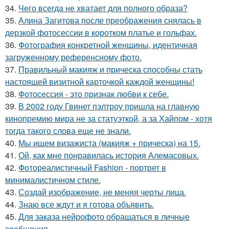
34.
Чего всегда не хватает для полного образа?
35.
Алина Загитова после преображения снялась в
дерзкой фотосессии в коротком платье и гольфах.
36.
Фотография конкретной женщины, идентичная
загруженному референсному фото.
37.
Правильный макияж и прическа способны стать
настоящей визитной карточкой каждой женщины!
38.
Фотосессия - это признак любви к себе.
39.
В 2002 году Гвинет пэлтроу пришла на главную
кинопремию мира не за статуэткой, а за Хайпом - хотя
тогда такого слова еще не знали.
40.
Мы ищем визажиста (макияж + прическа) на 15.
41.
Ой, как мне понравилась история Алемасовых.
42.
Фотореалистичный Fashion - портрет в
минималистичном стиле.
43.
Создай изображение, не меняя черты лица.
44.
Знаю все ждут и я готова объявить.
45.
Для заказа нейрофото обращаться в личные
сообщения.