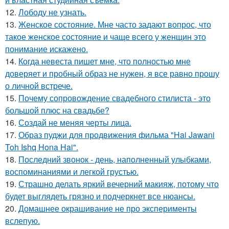
12.
Лободу не узнать.
13.
Женское состояние. Мне часто задают вопрос, что
такое женское состояние и чаще всего у женщин это
понимание искажено.
14.
Когда невеста пишет мне, что полностью мне
доверяет и пробный образ не нужен, я все равно прошу
о личной встрече.
15.
Почему сопровождение свадебного стилиста - это
большой плюс на свадьбе?
16.
Создай не меняя черты лица.
17.
Образ пуджи для продвижения фильма "Hai Jawani
Toh Ishq Hona Hai".
18.
Последний звонок - день, наполненный улыбками,
воспоминаниями и легкой грустью.
19.
Страшно делать яркий вечерний макияж, потому что
будет выглядеть грязно и подчеркнет все нюансы.
20.
Домашнее окрашивание не про эксперименты
вслепую.