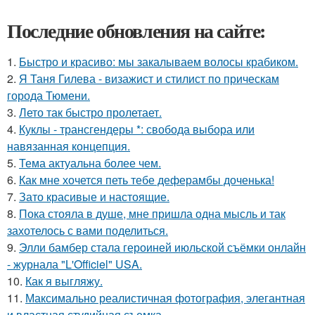
Последние обновления на сайте:
1.
Быстро и красиво: мы закалываем волосы крабиком.
2.
Я Таня Гилева - визажист и стилист по прическам
города Тюмени.
3.
Лето так быстро пролетает.
4.
Куклы - трансгендеры *: свобода выбора или
навязанная концепция.
5.
Тема актуальна более чем.
6.
Как мне хочется петь тебе деферамбы доченька!
7.
Зато красивые и настоящие.
8.
Пока стояла в душе, мне пришла одна мысль и так
захотелось с вами поделиться.
9.
Элли бамбер стала героиней июльской съёмки онлайн
- журнала "L'Officiel" USA.
10.
Как я выгляжу.
11.
Максимально реалистичная фотография, элегантная
и властная студийная съемка.