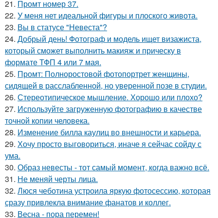
21.
Промт номер 37.
22.
У меня нет идеальной фигуры и плоского живота.
23.
Вы в статусе "Невеста"?
24.
Добрый день! Фотограф и модель ищет визажиста,
который сможет выполнить макияж и прическу в
формате ТФП 4 или 7 мая.
25.
Промт: Полноростовой фотопортрет женщины,
сидящей в расслабленной, но уверенной позе в студии.
26.
Стереотипическое мышление. Хорошо или плохо?
27.
Используйте загруженную фотографию в качестве
точной копии человека.
28.
Изменение билла каулиц во внешности и карьера.
29.
Хочу просто выговориться, иначе я сейчас сойду с
ума.
30.
Образ невесты - тот самый момент, когда важно всё.
31.
Не меняй черты лица.
32.
Люся чеботина устроила яркую фотосессию, которая
сразу привлекла внимание фанатов и коллег.
33.
Весна - пора перемен!