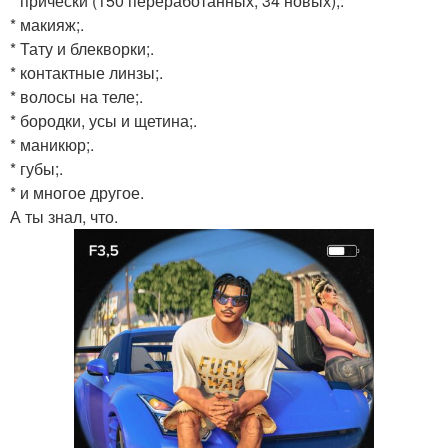
* прически (150 переработанных, 34 новых);.
* макияж;.
* Тату и блекворки;.
* контактные линзы;.
* волосы на теле;.
* бородки, усы и щетина;.
* маникюр;.
* губы;.
* и многое другое.
А ты знал, что.