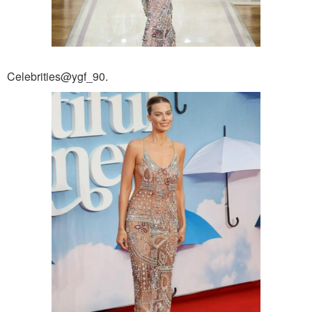
Celebrities@ygf_90.