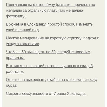
Приглашаю на фотосъёмку (макияж - прическа по
желанию за отдельную плату) так же делаю
фотокнигу!
Брюнетка в блондинку: простой способ изменить
свой внешний вид
Мелкое мелирование на короткую стрижку: подход к
уходу за волосами
Чтобы в 50 выглядеть на 30, следуйте простым
правилам:
Вот так мы в высокий сезон выпускных и свадеб
работаем.
Окошки на выходные декабря на макияж/прическу/
образ:
Секреты сексуальности от Ирины Хакамады.