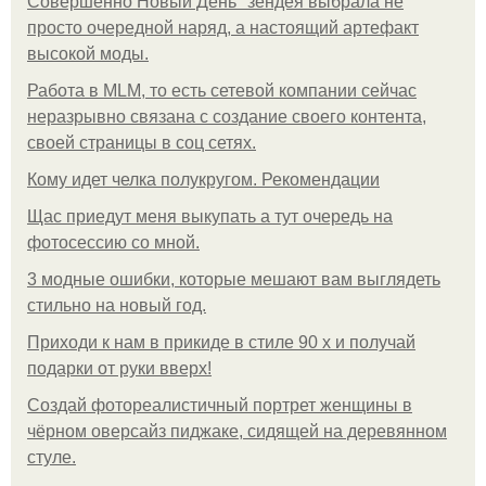
Совершенно Новый День" зендея выбрала не
просто очередной наряд, а настоящий артефакт
высокой моды.
Работа в MLM, то есть сетевой компании сейчас
неразрывно связана с создание своего контента,
своей страницы в соц сетях.
Кому идет челка полукругом. Рекомендации
Щас приедут меня выкупать а тут очередь на
фотосессию со мной.
3 модные ошибки, которые мешают вам выглядеть
стильно на новый год.
Приходи к нам в прикиде в стиле 90 х и получай
подарки от руки вверх!
Создай фотореалистичный портрет женщины в
чёрном оверсайз пиджаке, сидящей на деревянном
стуле.