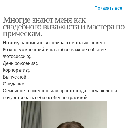
Показать все
Многие знают меня как
Образ макияж и
Модный макияж и
свадебного визажиста и мастера по
прическа
прическа
прическам.
Но хочу напомнить: я собираю не только невест.
Подбор причесок и
Вечерние прически и
Ко мне можно прийти на любое важное событие:
макияжа онлайн
макияж
Фотосессию;.
День рождения;.
Корпоратив;.
Выпускной;.
Прическа и макияж
Прически дома
Свидание;.
бесплатно
Семейное торжество; или просто тогда, когда хочется
почувствовать себя особенно красивой.
Макияж и прическа в
Онлайн прически и
салоне
макияж