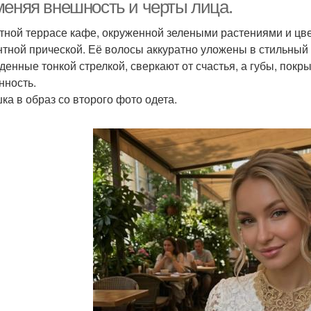
макияжа онлайн
бесплатно
меняя внешность и черты лица.
тной террасе кафе, окруженной зелеными растениями и цв
нтной прической. Её волосы аккуратно уложены в стильный 
Онлайн прически и
Игры макияж и
денные тонкой стрелкой, сверкают от счастья, а губы, пок
макияж
прически
нность.
ка в образ со второго фото одета.