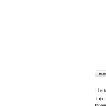
читат
Не 
1. фо
неско