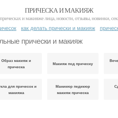
ПРИЧЕСКА И МАКИЯЖ
прическах и макияже лица, новости, отзывы, новинки, сек
ичесок
как делать прически и макияж
причес
льные прически и макияж
Образ макияж и
Вече
Макияж под прическу
прическа
кла для причесок и
Маникюр педикюр
С
макияжа
макияж прическа
Подбор причесок и
Прическа и макияж
П