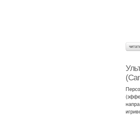
читат
Ульт
(Can
Персо
(эффе
напра
игрив