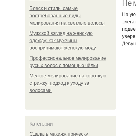
Не 
Блеск и стиль: самые
На ую
востребованные виды
элега
мелирования на светлые волосы
подве
Мужской взгляд на женскую
увере
одежду: как мужчины
Девуш
воспринимают женскую моду
Профессиональное мелирование
русых волос с помощью чёлки
Мелкое мелирование на короткую
стрижку: подход к уходу за
волосами
Категории
Сделать макияж прическу