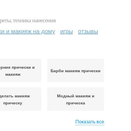
реты, техника нанесения
ки и макияж на дому
игры
отзывы
рние прически и
Барби макияж прически
макияж
делать макияж
Модный макияж и
прическу
прическа
Показать все
Макияж и прическа в
рически дома