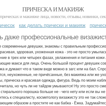
ПРИЧЕСКА И МАКИЯЖ
прическах и макияже лица, новости, отзывы, новинки, сек
ичесок
как делать прически и макияж
причес
ь даже профессиональные визажист
е современные девушки, знакомы с правильным профессион
красивая, здоровая, ухоженная кожа - это не просто умылас
ние в трех или четырех фазах, увлажнения и питания кожи
ющие макси для лица. Очень большой процент девушек сов
жа и думают что в таком виде можно в загс или на бал. Сп
тся, неухоженные, не причёсанные, без макияжа или же ухо
ы, прическа и красивая одежда, фигура. Ведь по моим набл
очитала, но чуть ли не тайдом умываются! Ну это просто см
 стирального порошка больше не - чего нету или если вы не 
итесь к специалисту, косметологу визажисту это не так сл
ающим образом а простите не как бабка - Ёжка. Задумайтесь