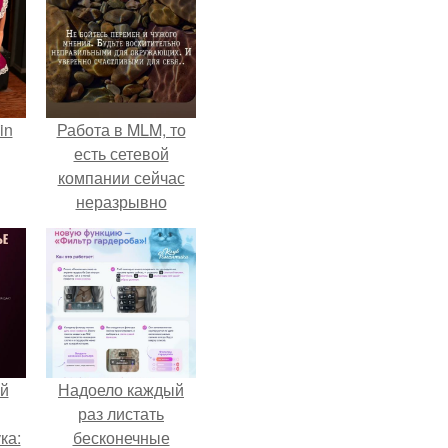
in
Работа в MLM, то
есть сетевой
компании сейчас
неразрывно
связана с создание
своего контента,
своей страницы в
соц сетях.
й
Надоело каждый
раз листать
ка:
бесконечные