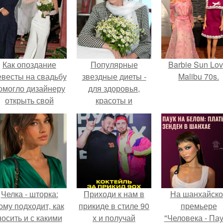
Как опоздание
Популярные
Barbie Sun Lov
евесты на свадьбу
звездные диеты -
Malibu 70s.
омогло дизайнеру
для здоровья,
открыть свой
красоты и
бренд.
стройности.
Челка - шторка:
Приходи к нам в
На шанхайско
ому подходит, как
прикиде в стиле 90
премьере
носить и с какими
х и получай
"Человека - Пау