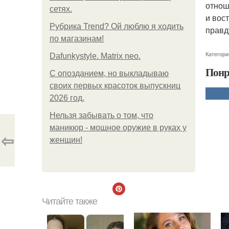
отнош
сетях.
и вос
Рубрика Trend? Ой люблю я ходить
правд
по магазинам!
Категори
Dafunkystyle. Matrix neo.
Понр
С опозданием, но выкладываю
своих первых красоток выпускниц
2026 год.
Нельзя забывать о том, что
маникюр - мощное оружие в руках у
⇦
женщин!
Читайте также