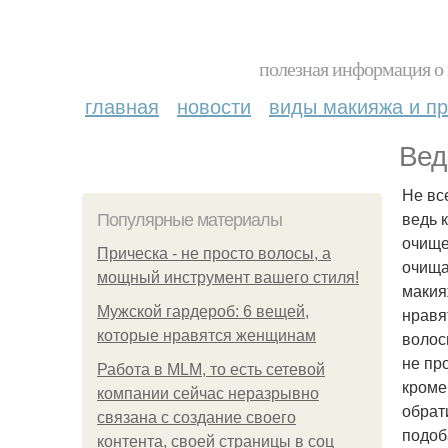
полезная информация о 
главная
новости
виды макияжа и пр
Вед
Не вс
ведь 
Популярные материалы
очище
Прическа - не просто волосы, а
очища
мощный инструмент вашего стиля!
макия
Мужской гардероб: 6 вещей,
нравя
которые нравятся женщинам
волос
не пр
Работа в MLM, то есть сетевой
кроме
компании сейчас неразрывно
обрат
связана с создание своего
подоб
контента, своей страницы в соц