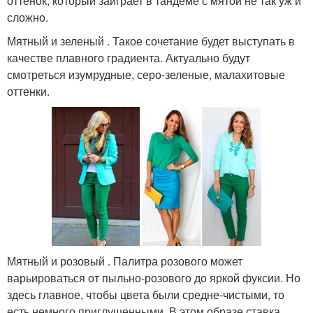
оттенок, который заиграет в тандеме с мятой не так уж и
сложно.
Мятный и зеленый . Такое сочетание будет выступать в
качестве плавного градиента. Актуально будут
смотреться изумрудные, серо-зеленые, малахитовые
оттенки.
Мятный и розовый . Палитра розового может
варьироваться от пыльно-розового до яркой фуксии. Но
здесь главное, чтобы цвета были средне-чистыми, то
есть немного приглушенными. В этом образе ставка