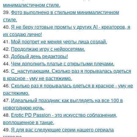
минималистичном стиле.
39.
Фото выполнено в стильном минималистичном
стиле.
40.
Я не беру готовые промты у других AI - креаторов, я
их создаю лично!
41.
Мой портрет не меняя черты лица создай.
42.
Продолжаю игру с нейросетями.
43.
Добрый день редакторы!
44.
Чем дополнить платье с открытыми плечами.
45.
С_наступающим. Сколько раз я порывалась одеться
в красное - уму не растяжимо.
46.
Сколько раз я порывалась одеться в красное - уму не
растяжимо.
47.
Идеальный праздник: как выглядеть на все 100 в
новогоднюю ночь.
48.
Erotic PD Passion - это искусство соблазнения,
воплощенное в танце.
49.
Я для вас следующие серии нашего сериала
готовлю.