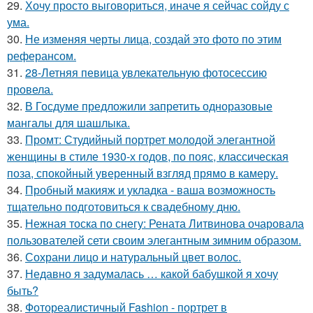
29.
Хочу просто выговориться, иначе я сейчас сойду с
ума.
30.
Не изменяя черты лица, создай это фото по этим
реферансом.
31.
28-Летняя певица увлекательную фотосессию
провела.
32.
В Госдуме предложили запретить одноразовые
мангалы для шашлыка.
33.
Промт: Студийный портрет молодой элегантной
женщины в стиле 1930-х годов, по пояс, классическая
поза, спокойный уверенный взгляд прямо в камеру.
34.
Пробный макияж и укладка - ваша возможность
тщательно подготовиться к свадебному дню.
35.
Нежная тоска по снегу: Рената Литвинова очаровала
пользователей сети своим элегантным зимним образом.
36.
Сохрани лицо и натуральный цвет волос.
37.
Недавно я задумалась … какой бабушкой я хочу
быть?
38.
Фотореалистичный Fashion - портрет в