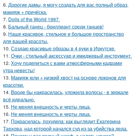
6.
Дорогие дамы, я могу создать для вас полный образ,
макияж + причёска.
7.
Dolls of the World 1997.
8.
Бальный танец - бриллиант среди танцев!
9.
Наше красивое, стильное и большое пространство
для вашей красоты.
10.
Создаю красивые образы в 4 руки в Иркутске.
11.
Очки - стильный аксессуар и имиджевый инструмент.
12.
Хочу поделиться с вами атмосферными кадрами
утра невесты!
13.
Макияж юли + низкий хвост на основе локонов для
красотки.
14.
Вроде бы накрасилась, уложила волосы - в зеркале
всё идеально.
15.
Не меняя внешность и черты лица.
16.
Не меняя внешность и черты лица.
17.
Покрасилась, похудела: как выглядит Екатерина
Тархова, над которой начался суд из-за убийства деда.
18.
Почему у вас полный шкаф, а надеть нечего?