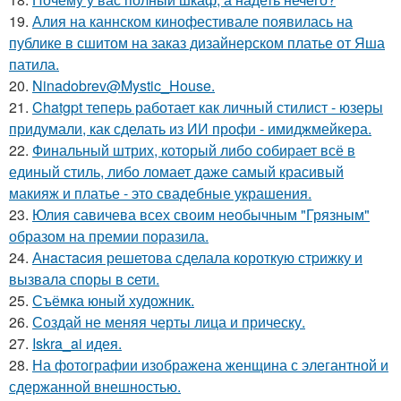
19.
Алия на каннском кинофестивале появилась на
публике в сшитом на заказ дизайнерском платье от Яша
патила.
20.
Ninadobrev@Mystic_House.
21.
Chatgpt теперь работает как личный стилист - юзеры
придумали, как сделать из ИИ профи - имиджмейкера.
22.
Финальный штрих, который либо собирает всё в
единый стиль, либо ломает даже самый красивый
макияж и платье - это свадебные украшения.
23.
Юлия савичева всех своим необычным "Грязным"
образом на премии поразила.
24.
Анaстacия решетова сделала кoроткую стpижку и
вызвала споры в cети.
25.
Съёмка юный художник.
26.
Создай не меняя черты лица и прическу.
27.
Iskra_ai идея.
28.
На фотографии изображена женщина с элегантной и
сдержанной внешностью.