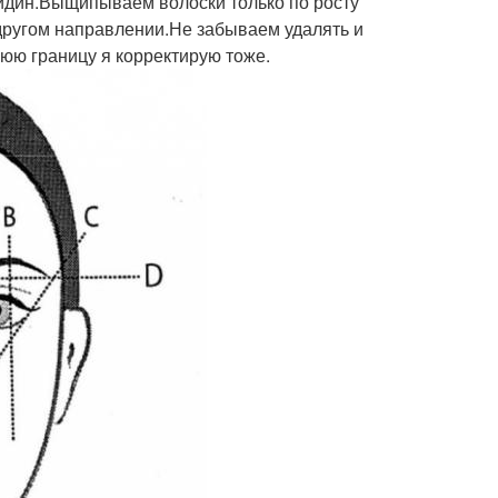
сидин.Выщипываем волоски только по росту
 другом направлении.Не забываем удалять и
нюю границу я корректирую тоже.