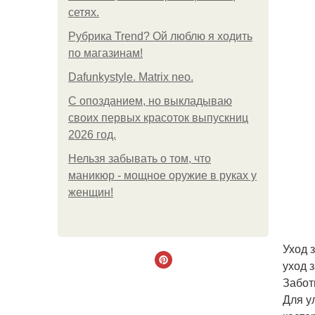
сетях.
Рубрика Trend? Ой люблю я ходить
по магазинам!
Dafunkystyle. Matrix neo.
С опозданием, но выкладываю
своих первых красоток выпускниц
2026 год.
Нельзя забывать о том, что
маникюр - мощное оружие в руках у
женщин!
Уход 
уход 
Забот
Для у