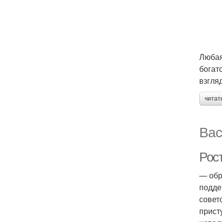
Любая
богат
взгля
читат
Вас
Рос
— обр
подде
совет
прист