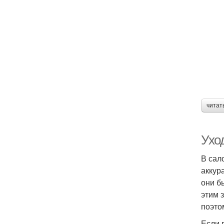
читат
Ухо
В сал
аккур
они б
этим 
поэтом
Если 