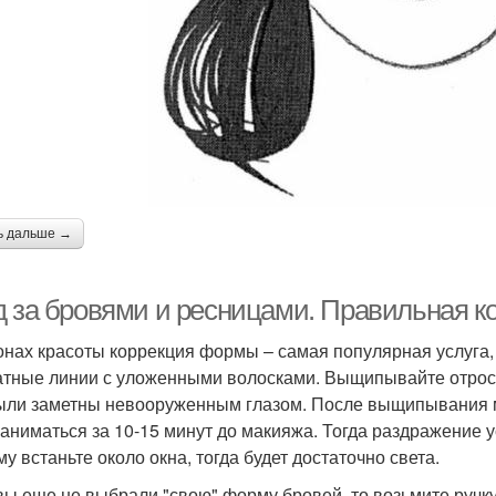
ь дальше →
д за бровями и ресницами. Правильная 
онах красоты коррекция формы – самая популярная услуга,
атные линии с уложенными волосками. Выщипывайте отросш
ыли заметны невооруженным глазом. После выщипывания м
заниматься за 10-15 минут до макияжа. Тогда раздражение у
у встаньте около окна, тогда будет достаточно света.
вы еще не выбрали "свою" форму бровей, то возьмите руч