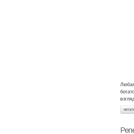
Любая
богат
взгля
читат
Реп