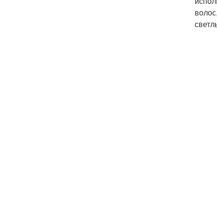
испол
волос
светл