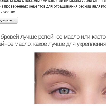
ровое масло с несколькими каплями витамина А или смеша
из проверенных рецептов для отращивания ресниц является
х частях.
ь дальше →
 бровей лучше репейное масло или касто
ейное масло: какое лучше для укрепления