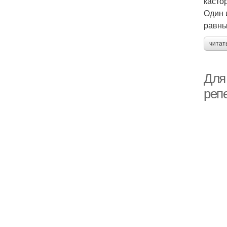
касто
Один 
равны
читат
Для
реп