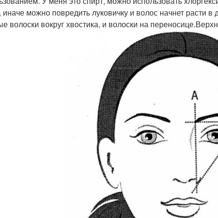
ьзованием. У меня это спирт, можно использовать хлоргек
, иначе можно повредить луковичку и волос начнет расти в
ые волоски вокруг хвостика, и волоски на переносице.Верх