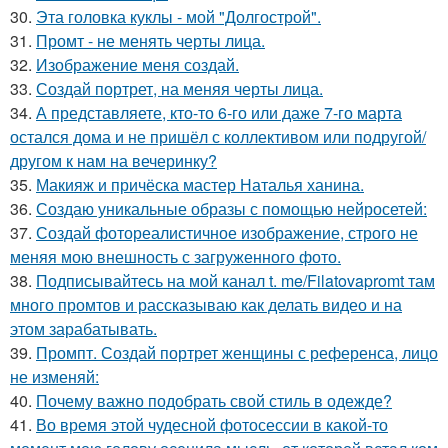
30.
Эта головка куклы - мой "Долгострой".
31.
Промт - не менять черты лица.
32.
Изображение меня создай.
33.
Создай портрет, на меняя черты лица.
34.
А представляете, кто-то 6-го или даже 7-го марта
остался дома и не пришёл с коллективом или подругой/
другом к нам на вечеринку?
35.
Макияж и причёска мастер Наталья ханина.
36.
Создаю уникальные образы с помощью нейросетей:
37.
Создай фотореалистичное изображение, строго не
меняя мою внешность с загруженного фото.
38.
Подписывайтесь на мой канал t. me/Filatovapromt там
много промтов и рассказываю как делать видео и на
этом зарабатывать.
39.
Промпт. Создай портрет женщины с референса, лицо
не изменяй:
40.
Почему важно подобрать свой стиль в одежде?
41.
Во время этой чудесной фотосессии в какой-то