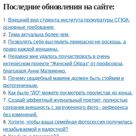
Последние обновления на сайте:
1.
Внешний вид студента института прокуратуры СГЮА:
основные требования.
2.
Тема актуальна более чем.
3.
Позволять себе выглядеть прекрасно-не роскошь, а
право каждой женщины.
4.
Недавно мне удалось поучаствовать в очень
интересном проекте "Женский Образ" от профсоюза,
благодаря Анне Матвиенко.
5.
Почему свадебный макияж должен быть стойким и
фотогеничным.
6.
Как было "ДО" можете посмотреть пролистав до конца.
7.
Создай эффектный журнальный портрет, полностью
сохранив внешность с загруженного фото - референса
без изменений.
8.
Хотите, чтобы ваша семейная фотосессия получилась
незабываемой и радостной?