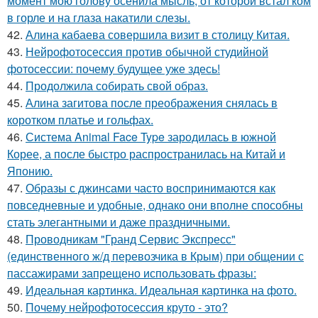
момент мою голову осенила мысль, от которой встал ком
в горле и на глаза накатили слезы.
42.
Алина кабаева совершила визит в столицу Китая.
43.
Нейрофотосессия против обычной студийной
фотосессии: почему будущее уже здесь!
44.
Продолжила собирать свой образ.
45.
Алина загитова после преображения снялась в
коротком платье и гольфах.
46.
Система Animal Face Type зародилась в южной
Корее, а после быстро распространилась на Китай и
Японию.
47.
Образы с джинсами часто воспринимаются как
повседневные и удобные, однако они вполне способны
стать элегантными и даже праздничными.
48.
Проводникам "Гранд Сервис Экспресс"
(единственного ж/д перевозчика в Крым) при общении с
пассажирами запрещено использовать фразы:
49.
Идеальная картинка. Идеальная картинка на фото.
50.
Почему нейрофотосессия круто - это?