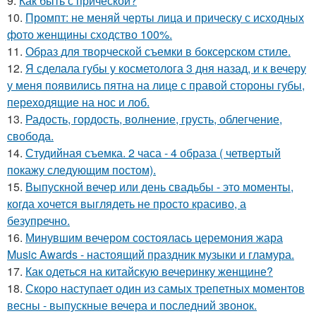
9.
Как быть с прической?
10.
Промпт: не меняй черты лица и прическу с исходных
фото женщины сходство 100%.
11.
Образ для творческой съемки в боксерском стиле.
12.
Я сделала губы у косметолога 3 дня назад, и к вечеру
у меня появились пятна на лице с правой стороны губы,
переходящие на нос и лоб.
13.
Радость, гордость, волнение, грусть, облегчение,
свобода.
14.
Студийная съемка. 2 часа - 4 образа ( четвертый
покажу следующим постом).
15.
Выпускной вечер или день свадьбы - это моменты,
когда хочется выглядеть не просто красиво, а
безупречно.
16.
Минувшим вечером состоялась церемония жара
Music Awards - настоящий праздник музыки и гламура.
17.
Как одеться на китайскую вечеринку женщине?
18.
Скоро наступает один из самых трепетных моментов
весны - выпускные вечера и последний звонок.