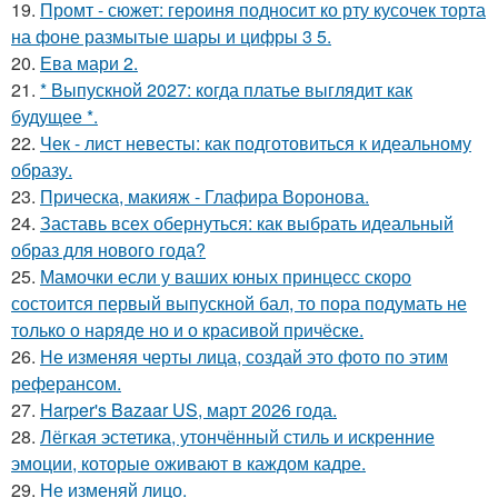
19.
Промт - сюжет: героиня подносит ко рту кусочек торта
на фоне размытые шары и цифры 3 5.
20.
Ева мари 2.
21.
* Выпускной 2027: когда платье выглядит как
будущее *.
22.
Чек - лист невесты: как подготовиться к идеальному
образу.
23.
Прическа, макияж - Глафира Воронова.
24.
Заставь всех обернуться: как выбрать идеальный
образ для нового года?
25.
Мамочки если у ваших юных принцесс скоро
состоится первый выпускной бал, то пора подумать не
только о наряде но и о красивой причёске.
26.
Не изменяя черты лица, создай это фото по этим
реферансом.
27.
Harper's Bazaar US, март 2026 года.
28.
Лёгкая эстетика, утончённый стиль и искренние
эмоции, которые оживают в каждом кадре.
29.
Не изменяй лицо.