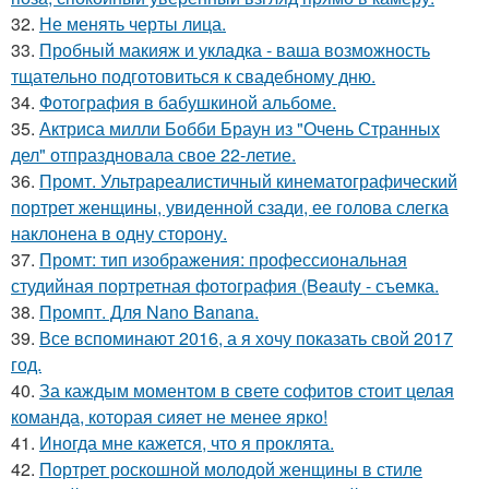
32.
Не менять черты лица.
33.
Пробный макияж и укладка - ваша возможность
тщательно подготовиться к свадебному дню.
34.
Фотография в бабушкиной альбоме.
35.
Актриса милли Бобби Браун из "Очень Странных
дел" отпраздновала свое 22-летие.
36.
Промт. Ультрареалистичный кинематографический
портрет женщины, увиденной сзади, ее голова слегка
наклонена в одну сторону.
37.
Промт: тип изображения: профессиональная
студийная портретная фотография (Beauty - съемка.
38.
Промпт. Для Nano Banana.
39.
Все вспоминают 2016, а я хочу показать свой 2017
год.
40.
За каждым моментом в свете софитов стоит целая
команда, которая сияет не менее ярко!
41.
Иногда мне кажется, что я проклята.
42.
Портрет роскошной молодой женщины в стиле