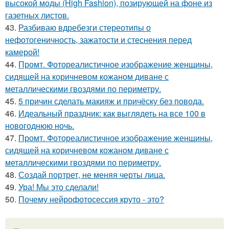
высокой моды (High Fashion), позирующей на фоне из
газетных листов.
43.
Разбиваю вдребезги стереотипы о
нефотогеничность, зажатости и стеснения перед
камерой!
44.
Промт. Фотореалистичное изображение женщины,
сидящей на коричневом кожаном диване с
металлическими гвоздями по периметру.
45.
5 причин сделать макияж и причёску без повода.
46.
Идеальный праздник: как выглядеть на все 100 в
новогоднюю ночь.
47.
Промт. Фотореалистичное изображение женщины,
сидящей на коричневом кожаном диване с
металлическими гвоздями по периметру.
48.
Создай портрет, не меняя черты лица.
49.
Ура! Мы это сделали!
50.
Почему нейрофотосессия круто - это?