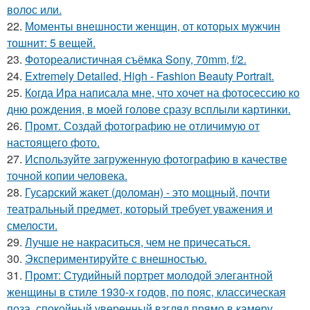
волос или.
22.
Моменты внешности женщин, от которых мужчин
тошнит: 5 вещей.
23.
Фотореалистичная съёмка Sony, 70mm, f/2.
24.
Extremely Detailed, High - Fashion Beauty Portrait.
25.
Когда Ира написала мне, что хочет на фотосессию ко
дню рождения, в моей голове сразу всплыли картинки.
26.
Промт. Создай фотографию не отличимую от
настоящего фото.
27.
Используйте загруженную фотографию в качестве
точной копии человека.
28.
Гусарский жакет (доломан) - это мощный, почти
театральный предмет, который требует уважения и
смелости.
29.
Лучше не накраситься, чем не причесаться.
30.
Экспериментируйте с внешностью.
31.
Промт: Студийный портрет молодой элегантной
женщины в стиле 1930-х годов, по пояс, классическая
поза, спокойный уверенный взгляд прямо в камеру.