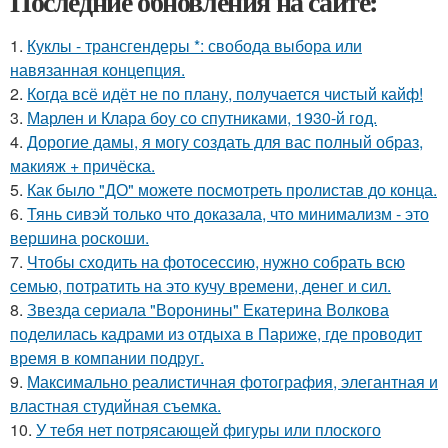
Последние обновления на сайте:
1.
Куклы - трансгендеры *: свобода выбора или
навязанная концепция.
2.
Когда всё идёт не по плану, получается чистый кайф!
3.
Марлен и Клара боу со спутниками, 1930-й год.
4.
Дорогие дамы, я могу создать для вас полный образ,
макияж + причёска.
5.
Как было "ДО" можете посмотреть пролистав до конца.
6.
Тянь сивэй только что доказала, что минимализм - это
вершина роскоши.
7.
Чтобы сходить на фотосессию, нужно собрать всю
семью, потратить на это кучу времени, денег и сил.
8.
Звезда сериала "Воронины" Екатерина Волкова
поделилась кадрами из отдыха в Париже, где проводит
время в компании подруг.
9.
Максимально реалистичная фотография, элегантная и
властная студийная съемка.
10.
У тебя нет потрясающей фигуры или плоского