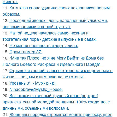
живота.
11.
Катя клэп снова удивила своих поклонников новым
образом.
12.
Последний звонок - день, наполненный улыбками,
воспоминаниями и легкой грустью.
13.
На той неделе началась самая нежная и
трогательная пора - детские выпускные в садах.
14.
Не меняя внешность и черты лица.
15.
Промт номер 37.
16.
"Мне так Плохо, но я не Могу Выйти из Дома без
Полного Боевого Раскраса и Идеального Наряда".
17.
Отрывок из новой главы о готовности к переменам в
жизни … нет, мы к ним никогда не готовы.
18.
Уровень 3*. - Мур - р - р!
19.
Ninadobrev@Mystic_House.
20.
Высококачественный крупный план (портрет)
привлекательной молодой женщины, 100% сходство, с
длинными, объемными волосами.
21.
Женщины нередко стремятся менять причёску, цвет