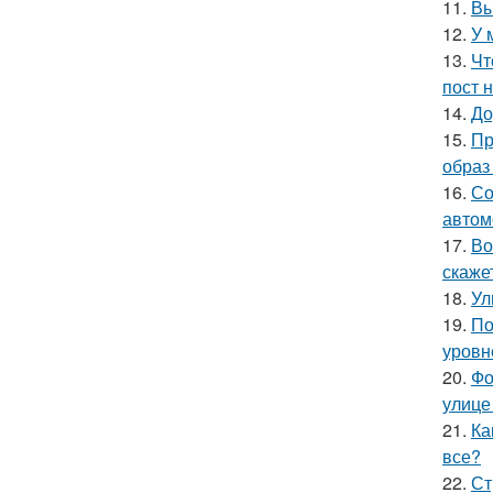
11.
Вы
12.
У 
13.
Чт
пост н
14.
До
15.
Пр
образ
16.
Со
автом
17.
Во
скаже
18.
Ул
19.
По
уровне
20.
Фо
улице
21.
Ка
все?
22.
Ст