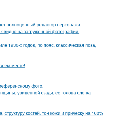
яет полноценный редактор персонажа.
ак видно на загруженной фотографии.
е 1930-х годов, по пояс, классическая поза,
своём месте!
референсному фото.
щины, увиденной сзади, ее голова слегка
 структуру костей, тон кожи и прическу на 100%