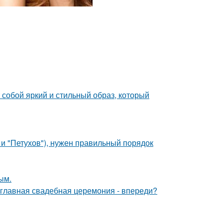
собой яркий и стильный образ, который
 и "Петухов"), нужен правильный порядок
ым.
и главная свадебная церемония - впереди?