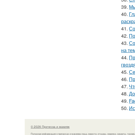
39.
Мы
40.
Гл
раскр
41.
Со
42.
По
43.
Со
на те
44.
Пр
гвозд
45.
Се
46.
Пр
47.
Чт
48.
До
49.
Fa
50.
Ис
© 2026 Прическа и макияж
Полезная информация о прическах и макияже лица, новости, отзывы, новинки, секреты, техник