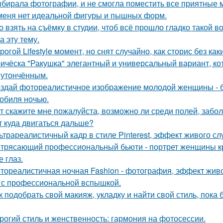
бирала фотографии, и не смогла поместить все приятные 
меня нет идеальной фигуры и пышных форм.
о взять на съёмку в студии, чтоб всё прошло гладко такой
а эту тему.
рогой Lifestyle момент, но снят случайно, как сторис без как
ичёска "Ракушка" элегантный и универсальный вариант, ко
 утончённым.
здай фотореалистичное изображение молодой женщины - б
обиля ночью.
т скажите мне пожалуйста, возможно ли среди полей, забо
т куда двигаться дальше?
ьтрареалистичный кадр в стиле Pinterest, эффект живого слу
трясающий профессиональный бьюти - портрет женщины кр
 глаз.
тореалистичная ночная Fashion - фотография, эффект живог
 с профессиональной вспышкой.
к подобрать свой макияж, укладку и найти свой стиль, пока 
рогий стиль и женственность: гармония на фотосессии.