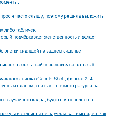
моменты.
 вопрос я часто слышу, поэтому решила выложить
их либо табличек.
торый подчёркивает женственность и делает
рюнетки сидящей на заднем сиденье
лоченного места найти незнакомца, который
чайного снимка (Candid Shot), формат 3: 4.
упным планом, снятый с прямого ракурса на
о случайного кадра, будто снято ночью на
блогеры и стилисты не научили вас выглядеть как