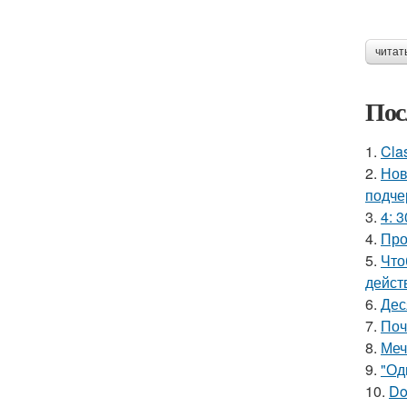
читат
Пос
1.
Cla
2.
Нов
подче
3.
4: 3
4.
Про
5.
Что
дейст
6.
Дес
7.
Поч
8.
Меч
9.
"Од
10.
Do