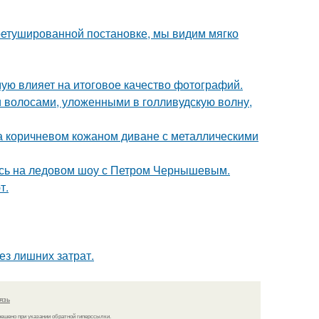
ретушированной постановке, мы видим мягко
мую влияет на итоговое качество фотографий.
 волосами, уложенными в голливудскую волну,
 коричневом кожаном диване с металлическими
сь на ледовом шоу с Петром Чернышевым.
т.
ез лишних затрат.
язь
решено при указании обратной гиперссылки.