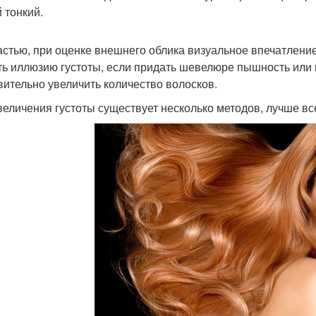
 тонкий.
астью, при оценке внешнего облика визуальное впечатлени
ть иллюзию густоты, если придать шевелюре пышность или
вительно увеличить количество волосков.
величения густоты существует несколько методов, лучше вс