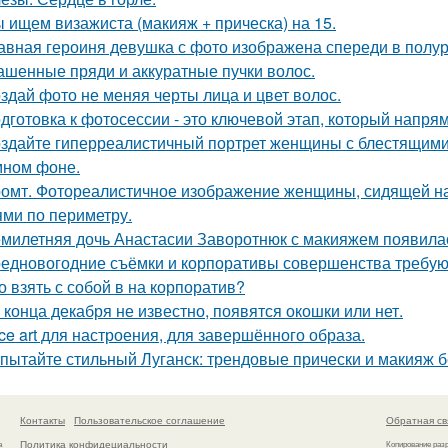
 ищем визажиста (макияж + прическа) на 15.
авная героиня девушка с фото изображена спереди в полу
ашенные пряди и аккуратные пучки волос.
здай фото не меняя черты лица и цвет волос.
дготовка к фотосессии - это ключевой этап, который напря
здайте гиперреалистичный портрет женщины с блестящими
мном фоне.
омт. Фотореалистичное изображение женщины, сидящей на
ями по периметру.
милетняя дочь Анастасии Заворотнюк с макияжем появила
едновогодние съёмки и корпоративы совершенства требую
о взять с собой в на корпоратив?
 конца декабря не известно, появятся окошки или нет.
ce art для настроения, для завершённого образа.
пытайте стильный Луганск: трендовые прически и макияж б
Контакты
Пользовательское соглашение
Обратная св
Политика конфидециальности
а
Копирование раз