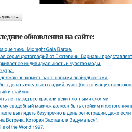
ь дальше →
ледние обновления на сайте:
ssique 1995. Midnight Gala Barbie.
ая серия фотографий от Екатерины Варнавы представляет 
ркивает её индивидуальность и чувство моды.
0 утра.
должаю знакомить вас с новыми блайндбоксами.
бы сделать идеально гладкий пучок (без торчащих волосков
вий и стайлинг.
ять лет назад все красили веки плотными слоями.
ему свадебный макияж должен быть стойким и фотогеничн
таете выглядеть безупречно в день регистрации, даже есл
на Встреча, Которая Заставила Задуматься".
lls of the World 1997.