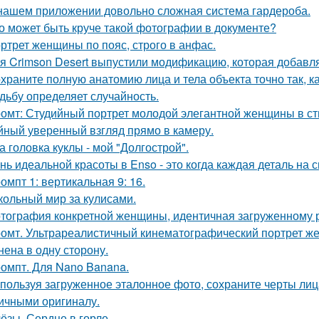
нашем приложении довольно сложная система гардероба.
о может быть круче такой фотографии в документе?
ртрет женщины по пояс, строго в анфас.
я Crimson Desert выпустили модификацию, которая добавл
храните полную анатомию лица и тела объекта точно так, к
дьбу определяет случайность.
омт: Студийный портрет молодой элегантной женщины в стил
йный уверенный взгляд прямо в камеру.
а головка куклы - мой "Долгострой".
нь идеальной красоты в Enso - это когда каждая деталь на 
омпт 1: вертикальная 9: 16.
кольный мир за кулисами.
тография конкретной женщины, идентичная загруженному 
омт. Ультрареалистичный кинематографический портрет жен
нена в одну сторону.
омпт. Для Nano Banana.
пользуя загруженное эталонное фото, сохраните черты лица,
ичными оригиналу.
ёзы. Сердце в горле.