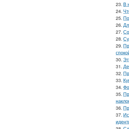
23.
В 
24.
Чт
25.
По
26.
Дл
27.
Со
28.
Су
29.
Пр
споко
30.
Эт
31.
Де
32.
Пр
33.
Ку
34.
Фо
35.
Пр
накло
36.
Пр
37.
Ис
идент
38.
Сл