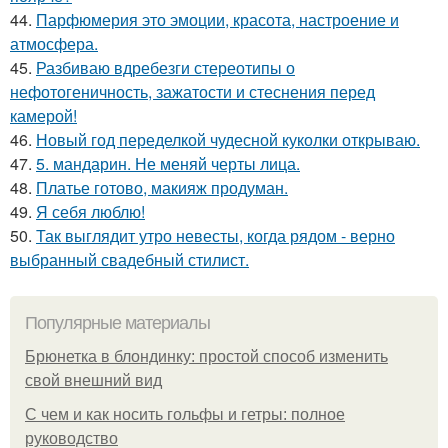
44.
Парфюмерия это эмоции, красота, настроение и
атмосфера.
45.
Разбиваю вдребезги стереотипы о
нефотогеничность, зажатости и стеснения перед
камерой!
46.
Новый год переделкой чудесной куколки открываю.
47.
5. мандарин. Не меняй черты лица.
48.
Платье готово, макияж продуман.
49.
Я себя люблю!
50.
Так выглядит утро невесты, когда рядом - верно
выбранный свадебный стилист.
Популярные материалы
Брюнетка в блондинку: простой способ изменить
свой внешний вид
С чем и как носить гольфы и гетры: полное
руководство