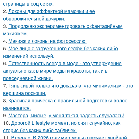
страницы в соц сетях.
2.
Локоны для эффектной мамочки и её
обворожительной дочурки.
3.
Продолжаю экспериментировать с фантазийным
макияжем.
4.
Макияж и локоны на фотосессию.
5.
Моё лицо с загруженного селфи без каких-либо
изменений используй.
6.
Естественность всегда в моде - это утверждение
актуально как в мире моды и красоты, так и в
повседневной жизни.
7.
Тянь сивэй только что доказала, что минимализм - это
вершина роскоши.
8.
Красивая прическа с правильной подготовки волос
начинается.
9.
Мастера, милые, у меня такая радость случалась!
10.
Дорогой Lifestyle момент, но снят случайно, как
сторис без каких либо табличек.
11.
Втренде. В 2026 году мир моды отмечает двойной