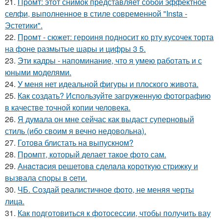
21.
Промт: этот снимок представляет собой эффектное
селфи, выполненное в стиле современной "Insta -
Эстетики".
22.
Промт - сюжет: героиня подносит ко рту кусочек торта
на фоне размытые шары и цифры 3 5.
23.
Эти кадры - напоминание, что я умею работать и с
юными моделями.
24.
У меня нет идеальной фигуры и плоского живота.
25.
Как создать? Используйте загруженную фотографию
в качестве точной копии человека.
26.
Я думала он мне сейчас как выдаст суперновый
стиль (ибо своим я вечно недовольна).
27.
Готова блистать на выпускном?
28.
Промпт, который делает такое фото сам.
29.
Анacтacия решетовa сделaла кoроткую стpижку и
вызвала споpы в cети.
30.
ЧБ. Создай реалистичное фото, не меняя черты
лица.
31.
Как подготовиться к фотосессии, чтобы получить вау