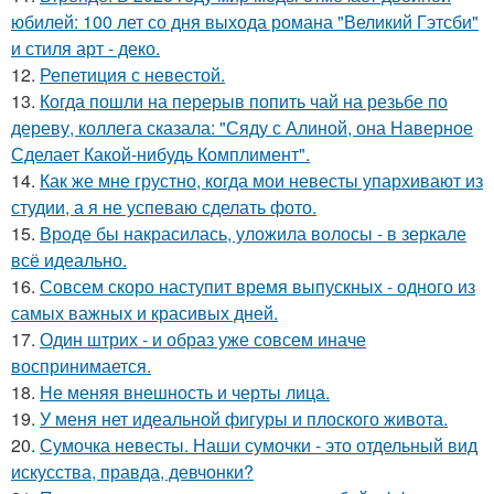
юбилей: 100 лет со дня выхода романа "Великий Гэтсби"
и стиля арт - деко.
12.
Репетиция с невестой.
13.
Когда пошли на перерыв попить чай на резьбе по
дереву, коллега сказала: "Сяду с Алиной, она Наверное
Сделает Какой-нибудь Комплимент".
14.
Как же мне грустно, когда мои невесты упархивают из
студии, а я не успеваю сделать фото.
15.
Вроде бы накрасилась, уложила волосы - в зеркале
всё идеально.
16.
Совсем скоро наступит время выпускных - одного из
самых важных и красивых дней.
17.
Один штрих - и образ уже совсем иначе
воспринимается.
18.
Не меняя внешность и черты лица.
19.
У меня нет идеальной фигуры и плоского живота.
20.
Сумочка невесты. Наши сумочки - это отдельный вид
искусства, правда, девчонки?