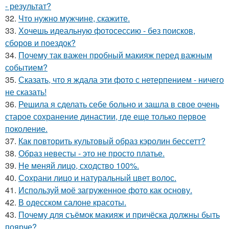
- результат?
32.
Что нужно мужчине, скажите.
33.
Хочешь идеальную фотосессию - без поисков,
сборов и поездок?
34.
Почему так важен пробный макияж перед важным
событием?
35.
Сказать, что я ждала эти фото с нетерпением - ничего
не сказать!
36.
Решила я сделать себе больно и зашла в свое очень
старое сохранение династии, где еще только первое
поколение.
37.
Как повторить культовый образ кэролин бессетт?
38.
Образ невесты - это не просто платье.
39.
Не меняй лицо, сходство 100%.
40.
Сохрани лицо и натуральный цвет волос.
41.
Используй моё загруженное фото как основу.
42.
В одесском салоне красоты.
43.
Почему для съёмок макияж и причёска должны быть
поярче?