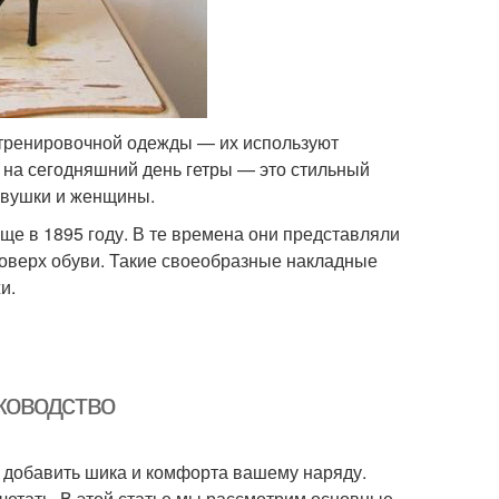
ю тренировочной одежды — их используют
дь на сегодняшний день гетры — это стильный
евушки и женщины.
ще в 1895 году. В те времена они представляли
поверх обуви. Такие своеобразные накладные
и.
уководство
 добавить шика и комфорта вашему наряду.
очетать. В этой статье мы рассмотрим основные