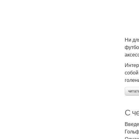
Ни дл
футбо
аксес
Интер
собой
голен
читат
С че
Введ
Гольф
Однак