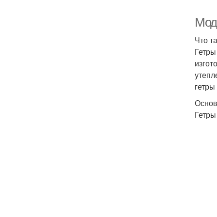
Модн
Что т
Гетры
изгот
утепл
гетры
Основ
Гетры