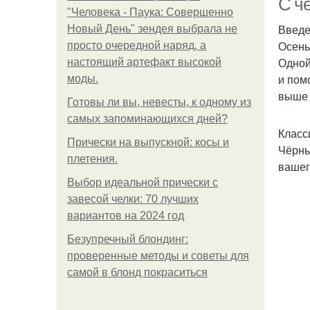
С ч
"Человека - Паука: Совершенно
Введ
Новый День" зендея выбрала не
Осень
просто очередной наряд, а
Одной
настоящий артефакт высокой
и пом
моды.
выше 
Готовы ли вы, невесты, к одному из
самых запоминающихся дней?
Класс
Прически на выпускной: косы и
Чёрны
плетения.
вашег
Выбор идеальной прически с
завесой челки: 70 лучших
вариантов на 2024 год
Безупречный блондинг:
проверенные методы и советы для
самой в блонд покраситься