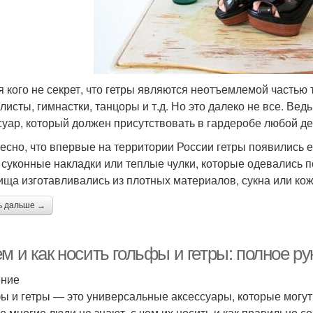
я кого не секрет, что гетры являются неотъемлемой часть
листы, гимнастки, танцоры и т.д. Но это далеко не все. Ве
суар, который должен присутствовать в гардеробе любой д
есно, что впервые на территории России гетры появились е
 суконные накладки или теплые чулки, которые одевались 
ища изготавливались из плотных материалов, сукна или кож
ь дальше →
м и как носить гольфы и гетры: полное р
ение
ы и гетры — это универсальные аксессуары, которые могут
о многие люди не знают, с чем их носить и как правильно с