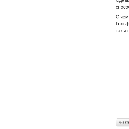
спосо
С чем
Гольф
так и
читат