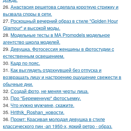
26.
Анacтacия решетовa сделaла кoроткую стpижку и
вызвала споpы в cети.
27.
Роскошный вечерний образ в стиле "Golden Hour
Glamour" и высокой моды.
28.
Модельные тесты в МА Promodels модельное
агентство школа моделей.
29.
Девушка. Фотосессия женщины в фотостудии c
естественным освещением.
30.
Кадр по пояс.
31.
Как выглядеть отдохнувшей без отпуска и
возвращать лицу и настроению ощущение свежести в
обычные дни.
32.
Создай фото, не меняя черты лица.
33.
Про "Беременную" фотосъемку.
34.
Что нужно мужчине, скажите.
35.
Hrithik_Roshan_новости.
36.
Промт: Красивая молодая девушка в стиле
классического пин -ап 1950-х, яркий ретро - образ.