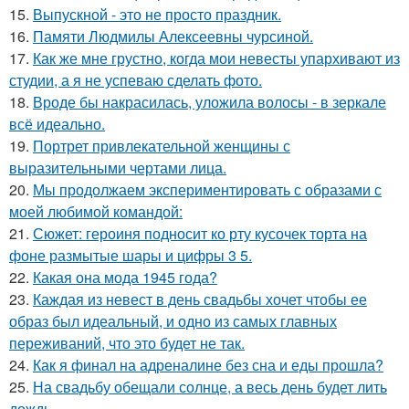
15.
Выпускной - это не просто праздник.
16.
Памяти Людмилы Алексеевны чурсиной.
17.
Как же мне грустно, когда мои невесты упархивают из
студии, а я не успеваю сделать фото.
18.
Вроде бы накрасилась, уложила волосы - в зеркале
всё идеально.
19.
Портрет привлекательной женщины с
выразительными чертами лица.
20.
Мы продолжаем экспериментировать с образами с
моей любимой командой:
21.
Сюжет: героиня подносит ко рту кусочек торта на
фоне размытые шары и цифры 3 5.
22.
Какая она мода 1945 года?
23.
Каждая из невест в день свадьбы хочет чтобы ее
образ был идеальный, и одно из самых главных
переживаний, что это будет не так.
24.
Как я финал на адреналине без сна и еды прошла?
25.
На свадьбу обещали солнце, а весь день будет лить
дождь.