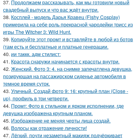
37.
Продолжаем рассказывать, как мы готовили новый
свадебный выпуск и что вас ждёт внутри.
38.
Косплей - модель Дарья Кравец (Fishy Cosplay)
примерила на себе роль прекрасной чародейки трисс из
игры The Witcher 3: Wild Hunt.
39.
Копируйте этот промт и вставляйте в любой из ботов
(там есть и бесплатные и платные генерации.
40.
ии таккк. адм стилист:
41.
Красота снаружи начинается с красоты внутри.
42.
Женский. Фото 3: 4. на снимке запечатлена девушка,
позирующая на пассажирском сиденье автомобиля в
темное время суток.
43.
Уличный. Создай фото 9: 16: крупный план (Close -
up), профиль в три четверти.
44.
Промт: Фото в стильном и ярком исполнении, где
девушка изображена крупным планом.
45.
Изображение не меняя черты лица создай.
46.
Волосы как отражение личности!
47.
Лёгкий, почти незаметный макияж подчёркивает