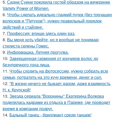
5.
Сидни Суини покорила гостей образом на вечеринке
Variety Power of Women.
6.
Чтобы сделать идеально гладкий пучок (без торчащих
волосков и "Петухов"), нужен правильный порядок
действий и стайлинг.
7.
Профессия: впиши здесь один раз.
8.
Вы меня хоть убейте, но я вообще не понимаю
стилиста селены Гомес.
9.
Информашка. Летняя прогулка.
10.
Завершенная гармония от кончиков волос до
безупречного тона лица.
11.
Чтобы сходить на фотосессию, нужно собрать всю
семью, потратить на это кучу времени, денег и сил.
12.
"В жизни ничего не бывает даром, даже взаимность
Н. к. Крупской!
13.
Звезда сериала "Воронины" Екатерина Волкова
поделилась кадрами из отдыха в Париже, где проводит
время в компании подруг.
14.
Бальный танец - бриллиант среди танцев!