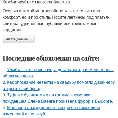
Комбинируйте с многослойностью
Осенью и зимой многослойность — не только про
комфорт, но и про стиль. Носите леггинсы под платья-
свитера, удлиненные рубашки или трикотажные
кардиганы.
читать дальше →
Последние обновления на сайте:
1.
Улыбка - это не мелочь, а деталь, которая меняет весь
образ человека.
2.
Как опоздание невесты на свадьбу помогло дизайнеру
открыть свой бренд.
3.
Туфли с бусинками и ни грамма косметики:
похудевшая Елена Ваенга произвела фурор в Выборге.
4.
Моё лицо с загруженного селфи без каких-либо
изменений используй.