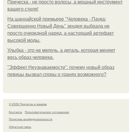
Прическа - не просто волосы, а мощный инструмент
вашего стиля!
На шанхайской премьере "Человека - Паука:
Совершенно Новый День" зендея выбрала не
просто очередной наряд, а настоящий артефакт
высокой моды.
Улыбка - это не мелочь, а деталь, которая меняет
весь образ человека.
"Эффект Неузнаваемости": почему новый образ
певицы вызвал споры о гранях возможного?
© 2026 Прическа и макияж
Контакты
Пользовательское соглашение
Политика конфидециальности
Обратная связь