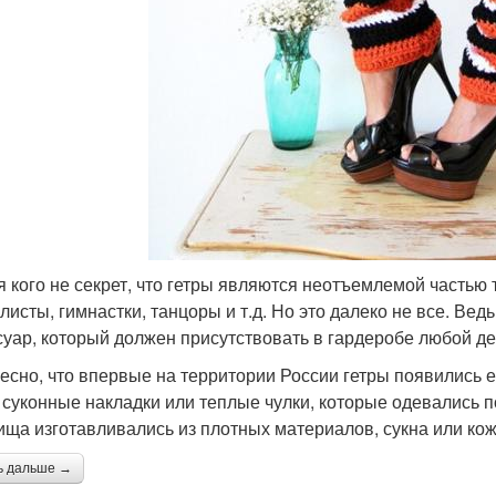
я кого не секрет, что гетры являются неотъемлемой часть
листы, гимнастки, танцоры и т.д. Но это далеко не все. Ве
суар, который должен присутствовать в гардеробе любой д
есно, что впервые на территории России гетры появились е
 суконные накладки или теплые чулки, которые одевались 
ища изготавливались из плотных материалов, сукна или кож
ь дальше →