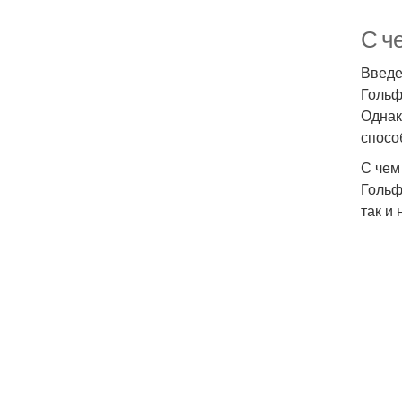
С че
Введ
Гольф
Однак
спосо
С чем
Гольф
так и