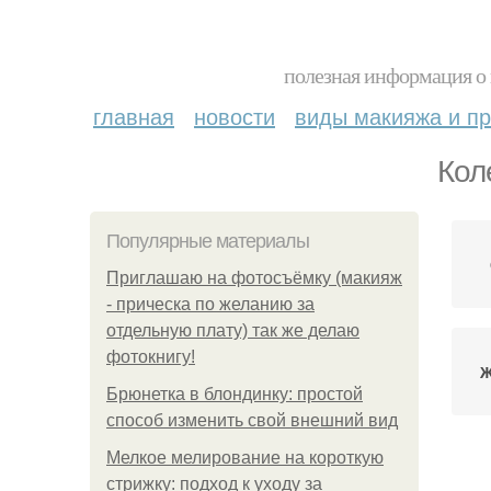
полезная информация о 
главная
новости
виды макияжа и пр
Кол
Популярные материалы
Приглашаю на фотосъёмку (макияж
- прическа по желанию за
отдельную плату) так же делаю
фотокнигу!
Ж
Брюнетка в блондинку: простой
способ изменить свой внешний вид
Мелкое мелирование на короткую
стрижку: подход к уходу за