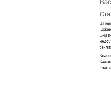
Вас
Сти
Введ
Кожан
Они п
недоу
стили
Класс
Кожан
элега