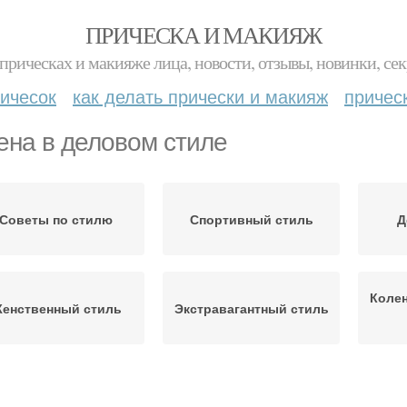
ПРИЧЕСКА И МАКИЯЖ
прическах и макияже лица, новости, отзывы, новинки, сек
ичесок
как делать прически и макияж
причес
ена в деловом стиле
Советы по стилю
Спортивный стиль
Д
Колен
енственный стиль
Экстравагантный стиль
Колена в
Колена в молодежном
Ко