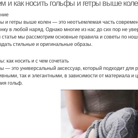
омантическом стиле
стиле
м и как носить гольфы и гетры выше коле
ение
ы и гетры выше колен — это неотъемлемая часть современн
лена в официальной
нку в любой наряд. Однако многие из нас до сих пор не увер
обстановке
й статье мы рассмотрим основные правила и советы по ноше
оздать стильные и оригинальные образы.
ы: как носить и с чем сочетать
ы — это универсальный аксессуар, который подходит для р
ивными, так и элегантными, в зависимости от материала и
ия гольф.