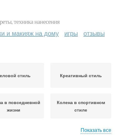
реты, техника нанесения
ки и макияж на дому
игры
отзывы
еловой стиль
Креативный стиль
а в повседневной
Колена в спортивном
жизни
стиле
Показать все
лена в разные
Колена для создания