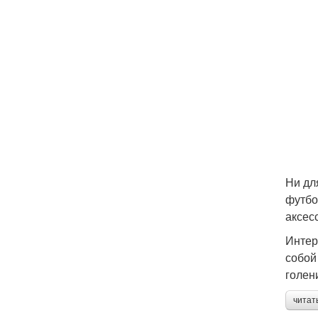
Ни дл
футбо
аксес
Интер
собой
голен
читат