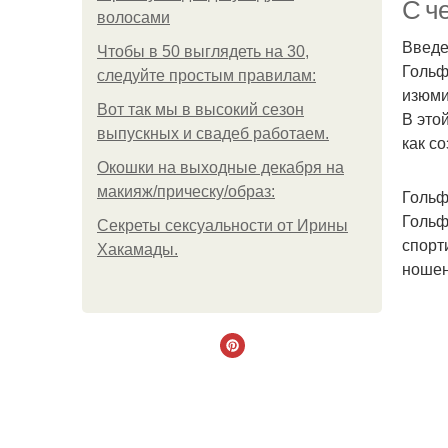
р
С че
волосами
Введ
Чтобы в 50 выглядеть на 30,
Гольф
Ко
следуйте простым правилам:
изюми
Вот так мы в высокий сезон
В это
выпускных и свадеб работаем.
как с
Окошки на выходные декабря на
макияж/прическу/образ:
Гольф
Гольф
Секреты сексуальности от Ирины
спорт
Хакамады.
ношен