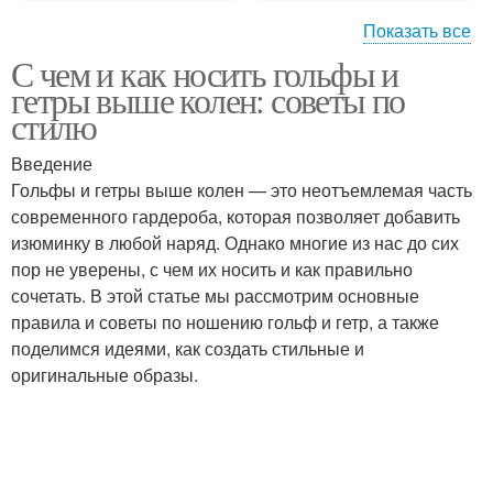
Показать все
С чем и как носить гольфы и
Колена в деловом
Женственный стиль
гетры выше колен: советы по
стиле
стилю
Введение
Колена в спортивном
Колена в
Гольфы и гетры выше колен — это неотъемлемая часть
стиле
романтическом стиле
современного гардероба, которая позволяет добавить
изюминку в любой наряд. Однако многие из нас до сих
пор не уверены, с чем их носить и как правильно
сочетать. В этой статье мы рассмотрим основные
Колена в молодежном
Стиль в одежде
правила и советы по ношению гольф и гетр, а также
стиле
поделимся идеями, как создать стильные и
оригинальные образы.
Стиль в прическе
Экскурс по стилям