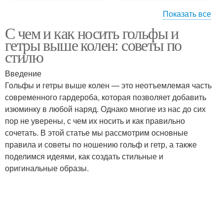
Показать все
С чем и как носить гольфы и
Женственный стиль
Экстравагантный стиль
гетры выше колен: советы по
стилю
Введение
Колена в повседневной
Колена в деловом
Гольфы и гетры выше колен — это неотъемлемая часть
жизни
стиле
современного гардероба, которая позволяет добавить
изюминку в любой наряд. Однако многие из нас до сих
пор не уверены, с чем их носить и как правильно
сочетать. В этой статье мы рассмотрим основные
Колена в спортивном
Колена в
правила и советы по ношению гольф и гетр, а также
стиле
романтическом стиле
поделимся идеями, как создать стильные и
оригинальные образы.
Колена в разные
Колена для создания
сезоны