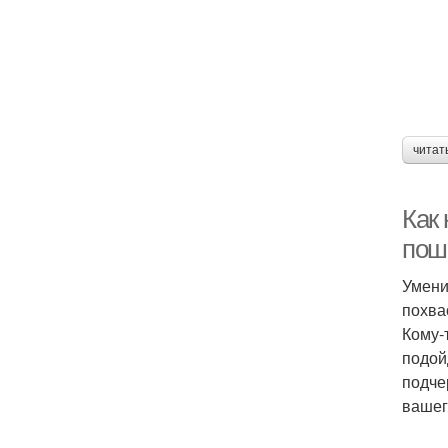
читат
Как 
пош
Умени
похва
Кому-
подойд
подче
вашег