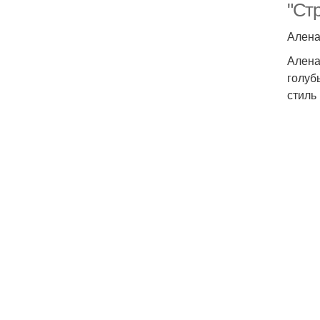
"Ст
Алена
Алена
голуб
стиль