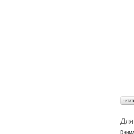
читат
Для
Внима