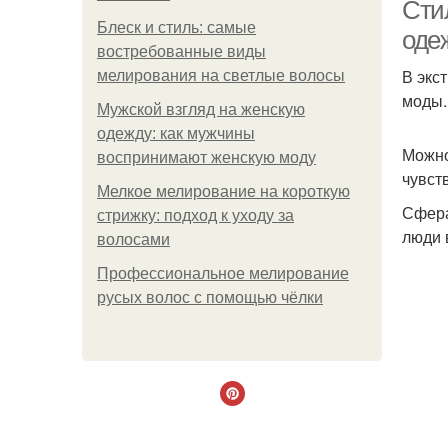
Стил
Блеск и стиль: самые
оде
востребованные виды
В экс
мелирования на светлые волосы
моды.
Мужской взгляд на женскую
одежду: как мужчины
Можно
воспринимают женскую моду
чувст
Мелкое мелирование на короткую
Сфера
стрижку: подход к уходу за
люди 
волосами
Профессиональное мелирование
русых волос с помощью чёлки