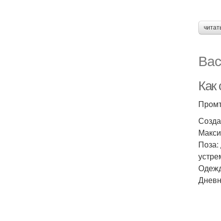
читат
Вас
Как 
Промт
Созда
Макси
Поза:
устре
Одежд
Дневн