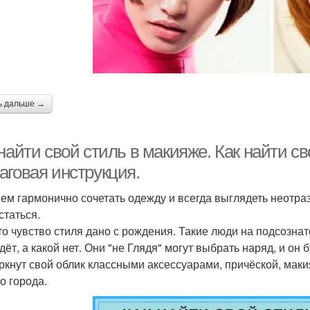
ь дальше →
найти свой стиль в макияже. Как найти св
аговая инструкция.
ем гармонично сочетать одежду и всегда выглядеть неотра
статься.
то чувство стиля дано с рождения. Такие люди на подсозна
ёт, а какой нет. Они "не Глядя" могут выбрать наряд, и он 
ркнут свой облик классными аксессуарами, причёской, маки
о города.