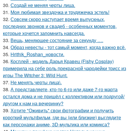
30.
Создай не меняя черты лица.
31.
Моя любимая звездочка и трудяжечка эстель!
32.
Совсем скоро наступает время выпускных,
последних звонков и свадеб - особенных моментов,
которые хочется запомнить навсегда.
33.
Вещь, меняющее состояние за секунду ….
34.
Образ невесты - тот самый момент, когда важно всё.
35.
Hrithik_Roshan_новости.
36.
Косплей - модель Дарья Кравец (Fishy Cosplay)
примерила на себе роль прекрасной чародейки трисс из
игры The Witcher 3: Wild Hunt.
37.
Не менять черты лица\.
38.
А представляете, кто-то 6-го или даже 7-го марта
остался дома и не пришёл с коллективом или подругой/
другом к нам на вечеринку?
39.
Хотите "Оживить" свои фотографии и получить
короткий мультфильм, где вы (или близкие) выглядите
как персонажи аниме, 3D-мультика или комикса?