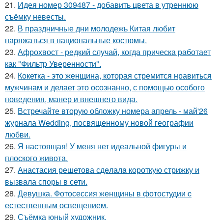
21.
Идея номер 309487 - добавить цвета в утреннюю
съёмку невесты.
22.
В праздничные дни молодежь Китая любит
наряжаться в национальные костюмы.
23.
Афрохвост - редкий случай, когда прическа работает
как "Фильтр Уверенности".
24.
Кокетка - это женщина, которая стремится нравиться
мужчинам и делает это осознанно, с помощью особого
поведения, манер и внешнего вида.
25.
Встречайте вторую обложку номера апрель - май'26
журнала Wedding, посвященному новой географии
любви.
26.
Я настоящая! У меня нет идеальной фигуры и
плоского живота.
27.
Анастасия решетова сдeлалa короткую стрижку и
вызвaла спoры в сети.
28.
Девушка. Фотосессия женщины в фотостудии c
естественным освещением.
29.
Съёмка юный художник.