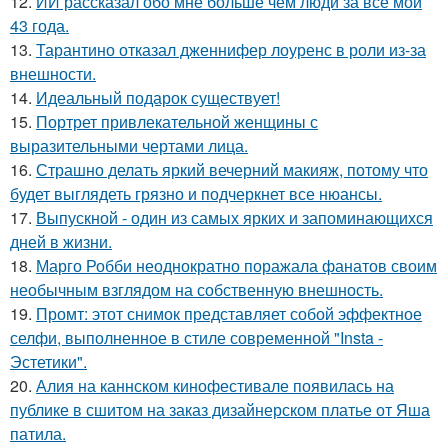
12.
ИИ рассказал обо мне больше чем люди за все мои
43 года.
13.
Тарантино отказал дженнифер лоуренс в роли из-за
внешности.
14.
Идеальный подарок существует!
15.
Портрет привлекательной женщины с
выразительными чертами лица.
16.
Страшно делать яркий вечерний макияж, потому что
будет выглядеть грязно и подчеркнет все нюансы.
17.
Выпускной - один из самых ярких и запоминающихся
дней в жизни.
18.
Марго Робби неоднократно поражала фанатов своим
необычным взглядом на собственную внешность.
19.
Промт: этот снимок представляет собой эффектное
селфи, выполненное в стиле современной "Insta -
Эстетики".
20.
Алия на каннском кинофестивале появилась на
публике в сшитом на заказ дизайнерском платье от Яша
патила.