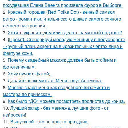
похудевшая Елена Ваенга произвела фурор в Выборге.
2.
Красный горошек (Red Polka Dot) - вечный символ
ретро - романтики, итальянского шика и самого сочного
летнего настроения.
3.
Хотите украсить дом или сделать памятный подарок?
4.
{Промт}. Сгенерируй молодую женщину в полуобороте
- крупный план, акцент на выразительных чертах лица и
фактуре кожи.
5.
Почему свадебный макияж должен быть стойким и
фотогеничным.
6.
Хочу пучок с фатой;.
7.
Давайте знакомиться! Меня зовут Ангелина.
8.
Многие знают меня как свадебного визажиста и
мастера по прическам.
9.
Как было "ДО" можете посмотреть пролистав до конца.
10.
Лучший загар - без макияжа, лучшие фото - от
нейросети!
11.
Выпускной - это не просто праздник.