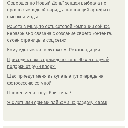
Совершенно Новый День" зендея выбрала не
просто очередной наряд, а настоящий артефакт
высокой моды.
Работа в MLM, то есть сетевой компании сейчас
неразрывно связана с создание своего контента,
своей страницы в соц сетях.
Кому идет челка полукругом. Рекомендации
Приходи к нам в прикиде в стиле 90 х и получай
подарки от руки вверх!
Щас приедут меня выкупать а тут очередь на
фотосессию со мной.
Привет, меня зовут Кристина?
Я с летними яркими вайбами на раздачу к вам!