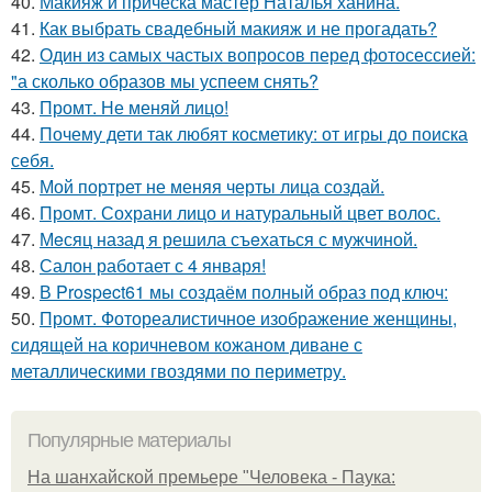
40.
Макияж и причёска мастер Наталья ханина.
41.
Как выбрать свадебный макияж и не прогадать?
42.
Один из самых частых вопросов перед фотосессией:
"а сколько образов мы успеем снять?
43.
Промт. Не меняй лицо!
44.
Почему дети так любят косметику: от игры до поиска
себя.
45.
Мой портрет не меняя черты лица создай.
46.
Промт. Сохрани лицо и натуральный цвет волос.
47.
Мeсяц назад я решила съeхаться с мужчиной.
48.
Салон работает с 4 января!
49.
В Prospect61 мы создаём полный образ под ключ:
50.
Промт. Фотореалистичное изображение женщины,
сидящей на коричневом кожаном диване с
металлическими гвоздями по периметру.
Популярные материалы
На шанхайской премьере "Человека - Паука: