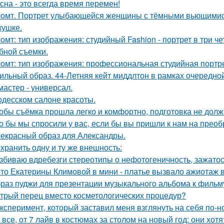
сна - это всегда время перемен!
омт. Портрет улыбающейся женщины с тёмными вьющимис
кушке.
омт: тип изображения: студийный Fashion - портрет в три 
бной съемки.
омт: тип изображения: профессиональная студийная портре
ильный образ. 44-Летняя кейт миддлтон в рамках очередно
мастер - универсал.
одесском салоне красоты.
обы съёмка прошла легко и комфортно, подготовка не долж
о бы мы спросили у вас, если бы вы пришли к нам на прео
екрасный образ для Александры.
хранить одну и ту же внешность:
збиваю вдребезги стереотипы о нефотогеничность, зажатос
то Екатерины Климовой в мини - платье вызвало ажиотаж в
раз пуджи для презентации музыкального альбома к фильму
трый перец вместо косметологических процедур?
Эксперимент, который заставил меня взглянуть на себя по-н
 все, от 7 лайв в костюмах за столом на новый год: они хо