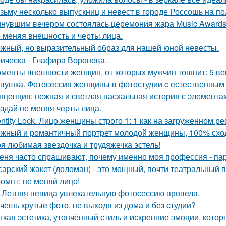
зьму несколько выпускниц и невест в городе Россошь на п
нувшим вечером состоялась церемония жара Music Awards 
 меняя внешность и черты лица.
жный, но выразительный образ для нашей юной невесты.
ическа - Глафира Воронова.
менты внешности женщин, от которых мужчин тошнит: 5 ве
вушка. Фотосессия женщины в фотостудии c естественным
нцепция: нежная и светлая пасхальная история с элемента
здай не меняя черты лица.
entity Lock. Лицо женщины строго 1: 1 как на загруженном 
жный и романтичный портрет молодой женщины, 100% сход
я любимая звездочка и трудяжечка эстель!
еня часто спрашивают, почему именно моя профессия - па
сарский жакет (доломан) - это мощный, почти театральный 
омпт: не меняй лицо!
-Летняя певица увлекательную фотосессию провела.
чешь крутые фото, не выходя из дома и без студии?
гкая эстетика, утончённый стиль и искренние эмоции, кото