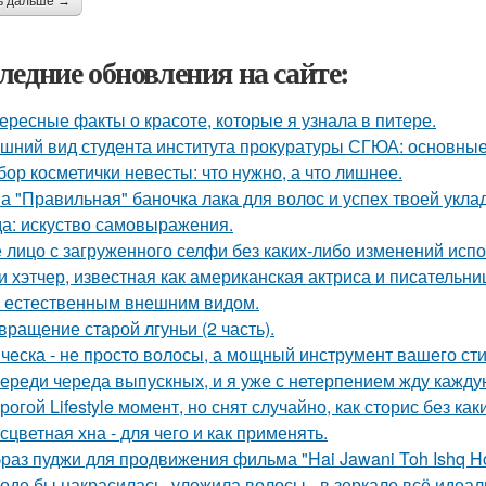
ь дальше →
ледние обновления на сайте:
ересные факты о красоте, которые я узнала в питере.
шний вид студента института прокуратуры СГЮА: основные
бор косметички невесты: что нужно, а что лишнее.
а "Правильная" баночка лака для волос и успех твоей укла
а: искуство самовыражения.
 лицо с загруженного селфи без каких-либо изменений испо
и хэтчер, известная как американская актриса и писательн
 естественным внешним видом.
вращение старой лгуньи (2 часть).
ческа - не просто волосы, а мощный инструмент вашего сти
ереди череда выпускных, и я уже с нетерпением жду каждую
рогой Lifestyle момент, но снят случайно, как сторис без как
сцветная хна - для чего и как применять.
раз пуджи для продвижения фильма "Hai Jawani Toh Ishq Ho
оде бы накрасилась, уложила волосы - в зеркале всё идеал