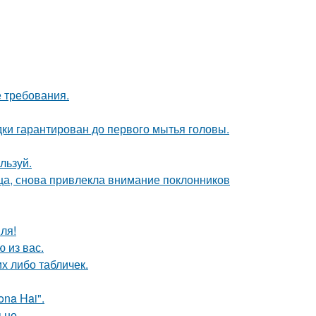
 требования.
дки гарантирован до первого мытья головы.
льзуй.
ица, снова привлекла внимание поклонников
ля!
 из вас.
их либо табличек.
na Hai".
ьно.