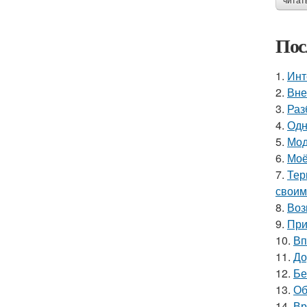
читат
Пос
1.
Инт
2.
Вне
3.
Раз
4.
Одн
5.
Мод
6.
Моё
7.
Тер
своим
8.
Воз
9.
При
10.
Вп
11.
До
12.
Бе
13.
Об
14.
Вр