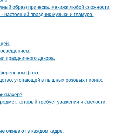
олный образ) прическа, макияж любой сложности.
- настоящий праздник музыки и гламура.
щей.
 освещением.
ми праздничного декора.
референсном фото.
ство, утопающей в пышных розовых пионах.
рикмахер?
предмет, который требует уважения и смелости.
рые оживают в каждом кадре.