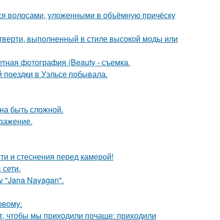
я волосами, уложенными в объёмную причёску
четверти, выполненный в стиле высокой моды или
тная фотография (Beauty - съемка.
й поездки в Уэльсе побывала.
на быть сложной.
бражение.
ти и стеснения перед камерой!
 сети.
 "Jana Nayagan".
овому.
тят, чтобы мы приходили почаще: приходили