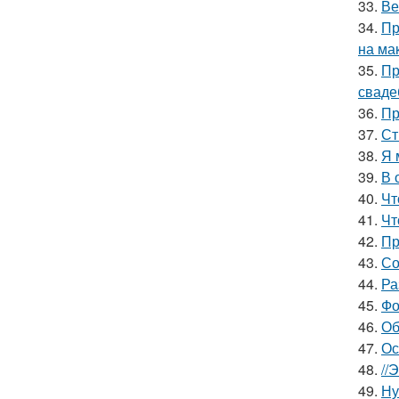
33.
Ве
34.
Пр
на ма
35.
Пр
сваде
36.
Пр
37.
Ст
38.
Я 
39.
В 
40.
Чт
41.
Чт
42.
Пр
43.
Со
44.
Ра
45.
Фо
46.
Об
47.
Ос
48.
//
49.
Ну