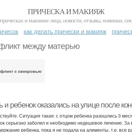
ПРИЧЕСКА И МАКИЯЖ
прическах и макияже лица, новости, отзывы, новинки, сек
ичесок
как делать прически и макияж
причес
фликт между матерью
фликт с свекровью
ь и ребенок оказались на улице после ко
ствуйте. Ситуация такая: с отцом ребенка разошлись 3 месяц
ок серьезно заболел и необходимо недешевое лечение. За в
держание ребенка, пока я не подала на алименты, т.е. все р