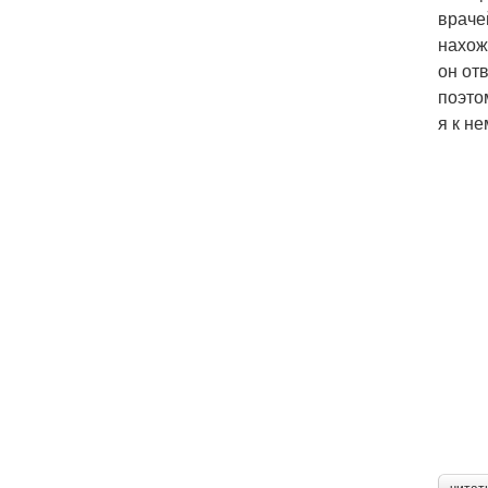
враче
нахож
он от
поэто
я к н