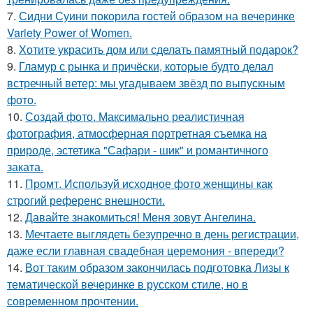
7.
Сидни Суини покорила гостей образом на вечеринке
Variety Power of Women.
8.
Хотите украсить дом или сделать памятный подарок?
9.
Гламур с рынка и причёски, которые будто делал
встречный ветер: мы угадываем звёзд по выпускным
фото.
10.
Создай фото. Максимально реалистичная
фотография, атмосферная портретная съемка на
природе, эстетика "Сафари - шик" и романтичного
заката.
11.
Промт. Используй исходное фото женщины как
строгий референс внешности.
12.
Давайте знакомиться! Меня зовут Ангелина.
13.
Мечтаете выглядеть безупречно в день регистрации,
даже если главная свадебная церемония - впереди?
14.
Вот таким образом закончилась подготовка Лизы к
тематической вечеринке в русском стиле, но в
современном прочтении.