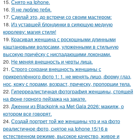
15.
Снято на Iphone.
16.
Я не люблю тебя.
17.
Сделай это, до встречи со своим мастером:
18.
Из уставшей блондинки в сияющую медную
королеву: магия стиля!
19.
Красивая женщина с роскошными длинными
каштановыми волосами, уложенными в стильную
высокую причёску с ниспадающими локонами.
20.
Не меняя внешность и черты лица.
21.
Строго сохрани внешность женщины с
прикреплённого фото 1: 1. не менять лицо, форму глаз,
нос, кожу с порами, возраст, прическу, пропорции тела.
22.
Гиперреалистичная фотография женщины, стоящей
на фоне горного пейзажа на закате.
23.
Дженни из Blackpink на Met Gala 2026: макияж, о
котором все говорят.
24.
Создай портрет той же женщины что и на фото
реалистичное фото, снятое на Iphone 15/16 в
естественном режиме, высокое качество, живое и