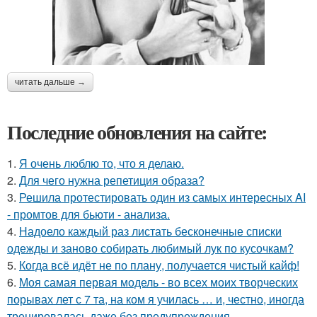
читать дальше →
Последние обновления на сайте:
1.
Я очень люблю то, что я делаю.
2.
Для чего нужна репетиция образа?
3.
Решила протестировать один из самых интересных AI
- промтов для бьюти - анализа.
4.
Надоело каждый раз листать бесконечные списки
одежды и заново собирать любимый лук по кусочкам?
5.
Когда всё идёт не по плану, получается чистый кайф!
6.
Моя самая первая модель - во всех моих творческих
порывах лет с 7 та, на ком я училась … и, честно, иногда
тренировалась даже без предупреждения.