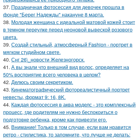
37.
Праздничная фотосессия для девочек прошла в
фонде "Берег Надежды" накануне 8 марта.
38.
Молодая женщина с идеальной матовой кожей стоит
в темном переулке перед неоновой вывеской розового
цвета.
39.
Создай стильный, атмосферный Fashion - портрет в
мягком студийном свете.
40.
Снг 26\_новости Железногорск.
41.
А вы знали что внешний вид волос, определяет на
50% восприятие всего человека в целом?
42.
Делюсь своим секретиком.
43.
Кинематографический фотореалистичный портрет
невесты, формат 9: 16, 8K.
44.
Каждая фотосессия в аква моделс - это комплексный
процесс, где родителям не нужно беспокоиться о
подготовке ребенка, кроме как привезти его.
45.
Внимание! Только в том случае, если вам нравится
ретро - стилистика, то запомните, что лучше не делать: