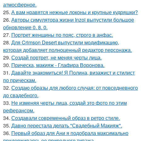
атмосферное.
25.
А вам нравятся нежные локоны и крупные кудряшки?
26.
Авторы симулятора жизни Inzoi выпустили большое
обновление 0. 8. 0.
27.
Портрет женщины по пояс, строго в анфас.
28.
Для Crimson Desert выпустили модификацию,
которая добавляет полноценный редактор персонажа.
29.
Создай портрет, не меняя черты лица.
30.
Прическа, макияж - Глафира Воронова.
31.
Давайте знакомиться! Я Полина, визажист и стилист
по прическам.
32.
Создаю образы для любого случая: от повседневного
до свадебного.
33.
Не изменяя черты лица, создай это фото по этим
реферансом.
34.
Создавали современный образ в ретро стиле.
35.
Давно перестала делать "Свадебный Макияж".
36.
Первый образ для Ани я подобрала максимально
придерживаясь ее природного типажа.