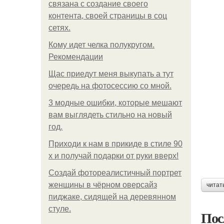
связана с создание своего
контента, своей страницы в соц
сетях.
Кому идет челка полукругом.
Рекомендации
Щас приедут меня выкупать а тут
очередь на фотосессию со мной.
3 модные ошибки, которые мешают
вам выглядеть стильно на новый
год.
Приходи к нам в прикиде в стиле 90
х и получай подарки от руки вверх!
Создай фотореалистичный портрет
женщины в чёрном оверсайз
читат
пиджаке, сидящей на деревянном
стуле.
Пос