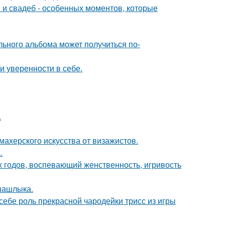
 и свадеб - особенных моментов, которые
льного альбома может получиться по-
 уверенности в себе.
.
махерского искусства от визажистов.
.
0-х годов, воспевающий женственность, игривость
шашлыка.
 себе роль прекрасной чародейки трисс из игры