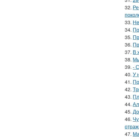
32.
Ре
покол
33.
Не
34.
По
35.
Пр
36.
Пр
37.
В 
38.
Мы
39.
- 
40.
У 
41.
По
42.
Тр
43.
Пл
44.
Ал
45.
До
46.
Чу
отраж
47.
Ма