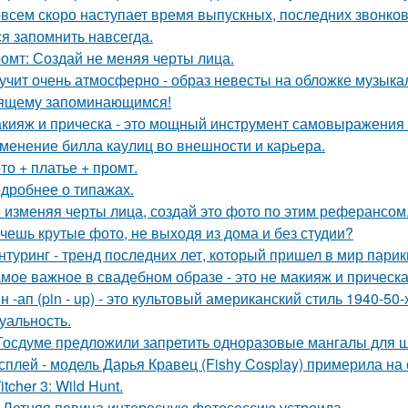
всем скоро наступает время выпускных, последних звонков
ся запомнить навсегда.
омт: Создай не меняя черты лица.
учит очень атмосферно - образ невесты на обложке музыка
ящему запоминающимся!
кияж и прическа - это мощный инструмент самовыражения и
менение билла каулиц во внешности и карьера.
то + платье + промт.
дробнее о типажах.
 изменяя черты лица, создай это фото по этим реферансом
чешь крутые фото, не выходя из дома и без студии?
нтуринг - тренд последних лет, который пришел в мир парик
мое важное в свадебном образе - это не макияж и прическа
н -ап (pin - up) - это культовый американский стиль 1940-5
суальность.
Госдуме предложили запретить одноразовые мангалы для 
сплей - модель Дарья Кравец (Fishy Cosplay) примерила на
tcher 3: Wild Hunt.
-Летняя певица интересную фотосессию устроила.