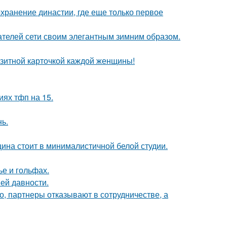
охранение династии, где еще только первое
ателей сети своим элегантным зимним образом.
зитной карточкой каждой женщины!
иях тфп на 15.
нь.
щина стоит в минималистичной белой студии.
ье и гольфах.
ей давности.
хо, партнеры отказывают в сотрудничестве, а