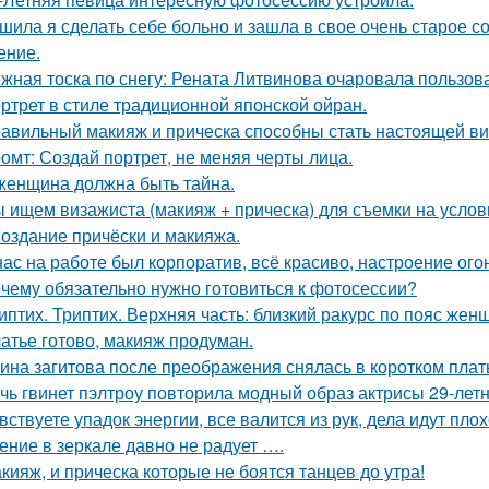
шила я сделать себе больно и зашла в свое очень старое с
ение.
жная тоска по снегу: Рената Литвинова очаровала пользов
ртрет в стиле традиционной японской ойран.
авильный макияж и прическа способны стать настоящей ви
омт: Создай портрет, не меняя черты лица.
женщина должна быть тайна.
 ищем визажиста (макияж + прическа) для съемки на услов
Создание причёски и макияжа.
нас на работе был корпоратив, всё красиво, настроение ого
чему обязательно нужно готовиться к фотосессии?
иптих. Триптих. Верхняя часть: близкий ракурс по пояс жен
атье готово, макияж продуман.
ина загитова после преображения снялась в коротком плат
чь гвинет пэлтроу повторила модный образ актрисы 29-летн
вствуете упадок энергии, все валится из рук, дела идут пло
ение в зеркале давно не радует ….
кияж, и прическа которые не боятся танцев до утра!