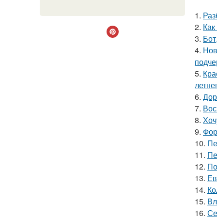
1.
Раз
2.
Как
3.
Бот
4.
Нов
подче
5.
Кра
летне
6.
Дор
7.
Вос
8.
Хоч
9.
Фор
10.
Пе
11.
Пе
12.
По
13.
Ев
14.
Ко
15.
Вл
16.
Се