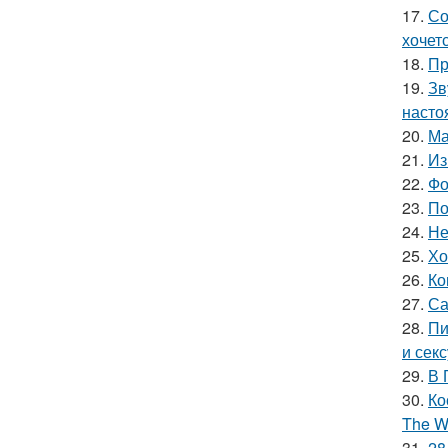
17.
Со
хочет
18.
Пр
19.
Зв
насто
20.
Ма
21.
Из
22.
Фо
23.
По
24.
Не
25.
Хо
26.
Ко
27.
Са
28.
Пи
и сек
29.
В 
30.
Ко
The Wi
31.
28