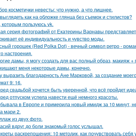
бор косметички невесты: что нужно, а что лишнее.
 выглядеть как на обложке глянца без съемок и стилистов?
, которым пользуюсь vk.
ая серия фотографий от Екатерины Варнавы представляет 
ркивает её индивидуальность и чувство моды.
сный горошек (Red Polka Dot) - вечный символ ретро - рома
го настроения.
огие дамы, я могу создать для вас полный образ, макияж + 
хищают меня некоторые дамы, конечно.
у выразить благодарность Ане Марковой, за создание моего
мат 9: 16.
ред свадьбой хочется быть уверенной, что всё пройдет иде
ред отпуском успела навести ещё немного красоты.
бывала в Европе и примерила новый имидж за 10 минут, не
а мари 2.
ллаж из двух фото.
асий вдруг до боли знакомый голос услышал.
креты раскрепощения: 10 методик, как почувствовать себя 