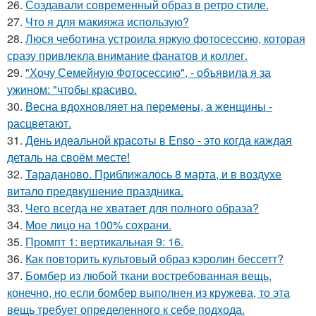
26.
Создавали современный образ в ретро стиле.
27.
Что я для макияжа использую?
28.
Люся чеботина устроила яркую фотосессию, которая
сразу привлекла внимание фанатов и коллег.
29.
"Хочу Семейную Фотосессию", - объявила я за
ужином: "чтобы красиво.
30.
Весна вдохновляет на перемены, а женщины -
расцветают.
31.
День идеальной красоты в Enso - это когда каждая
деталь на своём месте!
32.
Тараданово. Приближалось 8 марта, и в воздухе
витало предвкушение праздника.
33.
Чего всегда не хватает для полного образа?
34.
Мое лицо на 100% сохрани.
35.
Промпт 1: вертикальная 9: 16.
36.
Как повторить культовый образ кэролин бессетт?
37.
Бомбер из любой ткани востребованная вещь,
конечно, но если бомбер выполнен из кружева, то эта
вещь требует определенного к себе подхода.