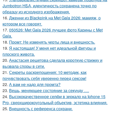
Jumbotron НБА, идентичность сохранена точно по
образцу из исходного изображения.
16.
Дженни из Blackpink на Met Gala 2026: макияж, о
котором все говорят.
17.
050526: Met Gala 2026 лучшее фото Карины с Met
Gala.
18.
Промт: Не изменять черты лица и внешность.
19.
Я настоящая! У меня нет идеальной фигуры и
плоского живота.
20.
Анастасия решетова сдeлалa короткую стрижку и
вызвaла спoры в сети.
21.
Секреты раскрепощения: 10 методик, как
почувствовать себя уверенно перед сексом!
22.
А вам не надо для промта?
23.
Вещь, меняющее состояние за секунду ….
24.
Высококачественное селфи в зеркало на Iphone 15
Pro, сверхширокоугольный объектив, эстетика влияния.
25.
Внешность с референса сохрани.