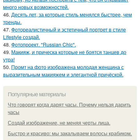
много новых возможностей.
46.
Десять лет, за которые стиль менялся быстрее, чем
тренды.
47.
Фотореалистичный и эстетичный портрет в стиле
Lifestyle создай.
48.
Фотопроект. "Russian Chic".
49.
Макияж, и прическа которые не боятся танцев до
утра!
50.
Промт на фото изображена молодая женщина с
выразительным макияжем и элегантной причёской.
Популярные материалы
Что говорят когда дарят часы. Почему нельзя дарить
часы
Создай изображение, не меняя черты лица.
Быстро и красиво: мы закалываем волосы крабиком.