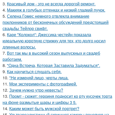
3.
Красивый дом - это не всегда дорогой ремонт.
4.
Макияж в голубых оттенках и низкий гладкий пучок.
5.
Селена Гомес немного отвлекла внимание
поклонников от бесконечных обсуждений предстоящей
свадьбы Тейлор свифт.
6.
Каре "Колокол": Джессика честейн показала
идеальную короткую стрижку для тех, кто долго носил
длинные волосы.
7.
Вот так мы в высокий сезон выпускных и свадеб
работаем.
8.
"Одна Встреча, Которая Заставила Задуматься".
9.
Как научиться слушать себя.
10.
"Не изменяй лицо, черты лица.
11.
Мои эксперименты с фотографией.
12.
Зачем нужно утро невесты?
13.
Промт - сюжет: героиня подносит ко рту кусочек торта
на фоне размытые шары и цифры 3 5.
14.
Каким может быть мужской портрет?
15.
Ультрареалистичный скриншот камеры поцелуев на