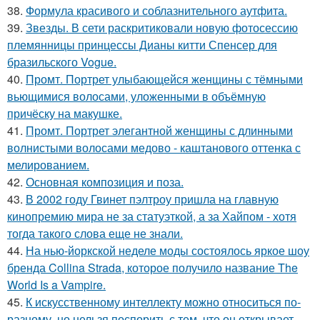
38.
Формула красивого и соблазнительного аутфита.
39.
Звезды. В сети раскритиковали новую фотосессию
племянницы принцессы Дианы китти Спенсер для
бразильского Vogue.
40.
Промт. Портрет улыбающейся женщины с тёмными
вьющимися волосами, уложенными в объёмную
причёску на макушке.
41.
Промт. Портрет элегантной женщины с длинными
волнистыми волосами медово - каштанового оттенка с
мелированием.
42.
Основная композиция и поза.
43.
В 2002 году Гвинет пэлтроу пришла на главную
кинопремию мира не за статуэткой, а за Хайпом - хотя
тогда такого слова еще не знали.
44.
На нью-йоркской неделе моды состоялось яркое шоу
бренда Collina Strada, которое получило название The
World Is a Vampire.
45.
К искусственному интеллекту можно относиться по-
разному, но нельзя поспорить с тем, что он открывает