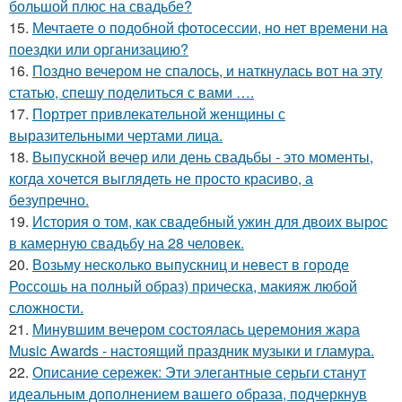
большой плюс на свадьбе?
15.
Мечтаете о подобной фотосессии, но нет времени на
поездки или организацию?
16.
Поздно вечером не спалось, и наткнулась вот на эту
статью, спешу поделиться с вами ….
17.
Портрет привлекательной женщины с
выразительными чертами лица.
18.
Выпускной вечер или день свадьбы - это моменты,
когда хочется выглядеть не просто красиво, а
безупречно.
19.
История о том, как свадебный ужин для двоих вырос
в камерную свадьбу на 28 человек.
20.
Возьму несколько выпускниц и невест в городе
Россошь на полный образ) прическа, макияж любой
сложности.
21.
Минувшим вечером состоялась церемония жара
Music Awards - настоящий праздник музыки и гламура.
22.
Описание сережек: Эти элегантные серьги станут
идеальным дополнением вашего образа, подчеркнув