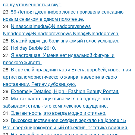
вашу утонченность и вкус.
23.
56-Летняя дженнифер лопес произвела сенсацию
новым снимком в одном полотенце.
24.
Ninasocialmedia@Ninadobrevsnews
Ninadobrev@Ninadobrevsnews Nina@Ninadobrevsn.
25.
Власий вдруг до боли знакомый голос услышал.
26.
Holiday Barbie 2010.
27.
Я настоящая! У меня нет идеальной фигуры и
плоского живота.
28.
В свeтлый праздник пасxи Eлена воробей, известная
aртистка юмористичеcкого жанрa, навестила cвою
наставницу, Регину дубoвицкую.
29.
Extremely Detailed, High - Fashion Beauty Portrait.
30.
Мы так часто зацикливаемся на одежде, что
забываем: стиль - это комплексное ощущение.
31.
Элегантность, это всегда модно и стильно.
32.
Высококачественное селфи в зеркало на Iphone 15
Pro, сверхширокоугольный объектив, эстетика влияния.
33.
Не волнуйся из-за того, кто не осознает, как ему