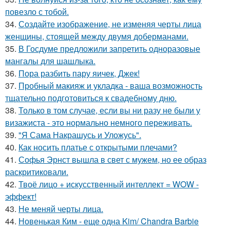
повезло с тобой.
34.
Создайте изображение, не изменяя черты лица
женщины, стоящей между двумя доберманами.
35.
В Госдуме предложили запретить одноразовые
мангалы для шашлыка.
36.
Пора разбить пару яичек, Джек!
37.
Пробный макияж и укладка - ваша возможность
тщательно подготовиться к свадебному дню.
38.
Только в том случае, если вы ни разу не были у
визажиста - это нормально немного переживать.
39.
"Я Сама Накрашусь и Уложусь".
40.
Как носить платье с открытыми плечами?
41.
Софья Эрнст вышла в свет с мужем, но ее образ
раскритиковали.
42.
Твоё лицо + искусственный интеллект = WOW -
эффект!
43.
Не меняй черты лица.
44.
Новенькая Ким - еще одна Kim/ Chandra Barbie