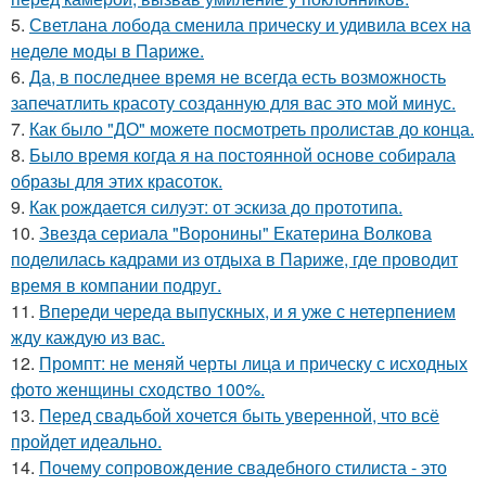
5.
Светлана лобода сменила прическу и удивила всех на
неделе моды в Париже.
6.
Да, в последнее время не всегда есть возможность
запечатлить красоту созданную для вас это мой минус.
7.
Как было "ДО" можете посмотреть пролистав до конца.
8.
Было время когда я на постоянной основе собирала
образы для этих красоток.
9.
Как рождается силуэт: от эскиза до прототипа.
10.
Звезда сериала "Воронины" Екатерина Волкова
поделилась кадрами из отдыха в Париже, где проводит
время в компании подруг.
11.
Впереди череда выпускных, и я уже с нетерпением
жду каждую из вас.
12.
Промпт: не меняй черты лица и прическу с исходных
фото женщины сходство 100%.
13.
Перед свадьбой хочется быть уверенной, что всё
пройдет идеально.
14.
Почему сопровождение свадебного стилиста - это