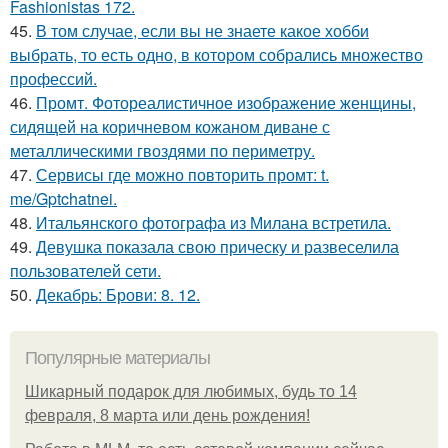
Fashionistas 172.
45.
В том случае, если вы не знаете какое хобби
выбрать, то есть одно, в котором собрались множество
профессий.
46.
Промт. Фотореалистичное изображение женщины,
сидящей на коричневом кожаном диване с
металлическими гвоздями по периметру.
47.
Сервисы где можно повторить промт: t.
me/Gptchatnei.
48.
Итальянского фотографа из Милана встретила.
49.
Девушка показала свою прическу и развеселила
пользователей сети.
50.
Декабрь: Брови: 8. 12.
Популярные материалы
Шикарный подарок для любимых, будь то 14
февраля, 8 марта или день рождения!