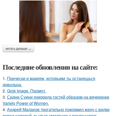
читать дальше →
Последние обновления на сайте:
1.
Прически и макияж, которыми ты останешься
довольна.
2.
Grok Image. Промпт.
3.
Сидни Суини покорила гостей образом на вечеринке
Variety Power of Women.
4.
Андрей Малахов трогательно покормил жену с вилки
перед камерой, вызвав умиление у поклонников.