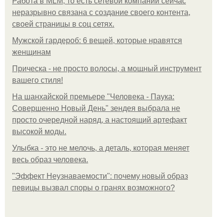
Работа в MLM, то есть сетевой компании сейчас
неразрывно связана с создание своего контента,
своей страницы в соц сетях.
Мужской гардероб: 6 вещей, которые нравятся
женщинам
Прическа - не просто волосы, а мощный инструмент
вашего стиля!
На шанхайской премьере "Человека - Паука:
Совершенно Новый День" зендея выбрала не
просто очередной наряд, а настоящий артефакт
высокой моды.
Улыбка - это не мелочь, а деталь, которая меняет
весь образ человека.
"Эффект Неузнаваемости": почему новый образ
певицы вызвал споры о гранях возможного?