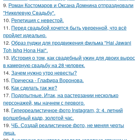
9.
Роман Костомаров и Оксана Домнина отпраздновали
"Никелевую Свадьбу".
10.
Репетиция с невестой.
11.
Перед свадьбой хочется быть уверенной, что всё
пройдет идеально.
12.
Образ пуджи для продвижения фильма "Hai Jawani
Toh Ishq Hona Hai".
13.
История о том, как свадебный ужин для двоих вырос
в камерную свадьбу на 28 человек.
14.
Зачем нужно утро невесты?
15.
Прическа - Глафира Воронова.
16.
Как сделать так же?
17.
Подопытные. Итак, на растерзании несколько
персонажей, мы начнем с первого.
18.
Гиперреалистичное фото Instagram, 3: 4. летний
волшебный кадр, золотой час.
19.
ЧБ. Создай реалистичное фото, не меняя черты
лица.