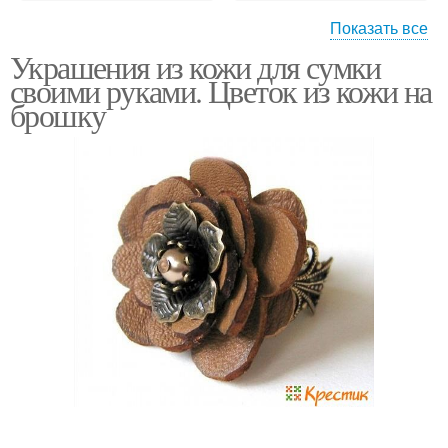
Показать все
Украшения из кожи для сумки
Старая кожа
Браслет из кожи
своими руками. Цветок из кожи на
брошку
Плетение из кожи
Бусы из кожи