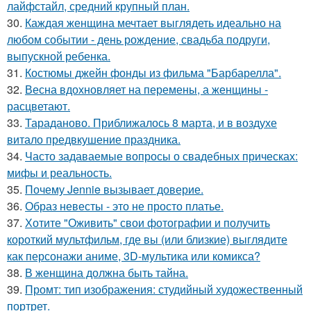
лайфстайл, средний крупный план.
30.
Каждая женщина мечтает выглядеть идеально на
любом событии - день рождение, свадьба подруги,
выпускной ребенка.
31.
Костюмы джейн фонды из фильма "Барбарелла".
32.
Весна вдохновляет на перемены, а женщины -
расцветают.
33.
Тараданово. Приближалось 8 марта, и в воздухе
витало предвкушение праздника.
34.
Часто задаваемые вопросы о свадебных прическах:
мифы и реальность.
35.
Почему Jennie вызывает доверие.
36.
Образ невесты - это не просто платье.
37.
Хотите "Оживить" свои фотографии и получить
короткий мультфильм, где вы (или близкие) выглядите
как персонажи аниме, 3D-мультика или комикса?
38.
В женщина должна быть тайна.
39.
Промт: тип изображения: студийный художественный
портрет.