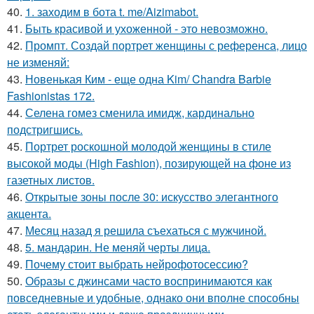
40.
1. заходим в бота t. me/Aizimabot.
41.
Быть красивой и ухоженной - это невозможно.
42.
Промпт. Создай портрет женщины с референса, лицо
не изменяй:
43.
Новенькая Ким - еще одна Kim/ Chandra Barbie
Fashionistas 172.
44.
Селена гомез сменила имидж, кардинально
подстригшись.
45.
Портрет роскошной молодой женщины в стиле
высокой моды (High Fashion), позирующей на фоне из
газетных листов.
46.
Открытые зоны после 30: искусство элегантного
акцента.
47.
Месяц назад я решила съехаться с мужчиной.
48.
5. мандарин. Не меняй черты лица.
49.
Почему стоит выбрать нейрофотосессию?
50.
Образы с джинсами часто воспринимаются как
повседневные и удобные, однако они вполне способны