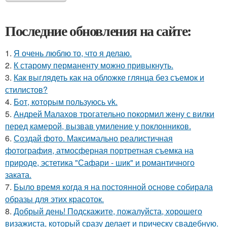
Последние обновления на сайте:
1.
Я очень люблю то, что я делаю.
2.
К старому перманенту можно привыкнуть.
3.
Как выглядеть как на обложке глянца без съемок и
стилистов?
4.
Бот, которым пользуюсь vk.
5.
Андрей Малахов трогательно покормил жену с вилки
перед камерой, вызвав умиление у поклонников.
6.
Создай фото. Максимально реалистичная
фотография, атмосферная портретная съемка на
природе, эстетика "Сафари - шик" и романтичного
заката.
7.
Было время когда я на постоянной основе собирала
образы для этих красоток.
8.
Добрый день! Подскажите, пожалуйста, хорошего
визажиста, который сразу делает и прическу свадебную.