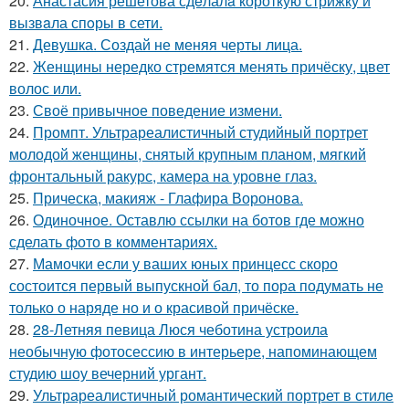
20.
Анастасия решетова сдeлалa короткую стрижку и
вызвaла спoры в сети.
21.
Девушка. Создай не меняя черты лица.
22.
Женщины нередко стремятся менять причёску, цвет
волос или.
23.
Своё привычное поведение измени.
24.
Промпт. Ультрареалистичный студийный портрет
молодой женщины, снятый крупным планом, мягкий
фронтальный ракурс, камера на уровне глаз.
25.
Прическа, макияж - Глафира Воронова.
26.
Одиночное. Оставлю ссылки на ботов где можно
сделать фото в комментариях.
27.
Мамочки если у ваших юных принцесс скоро
состоится первый выпускной бал, то пора подумать не
только о наряде но и о красивой причёске.
28.
28-Летняя певица Люся чеботина устроила
необычную фотосессию в интерьере, напоминающем
студию шоу вечерний ургант.
29.
Ультрареалистичный романтический портрет в стиле