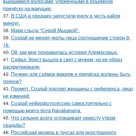
вьющимися волосами, уложенными в объёмную
причёску на макушке.
37.
В США в продажу запустили куклу в честь кайли
миноуг.
38.
Мари слыла "Серой Мышкой".
39.
Создай не меняя черты лица соотношение сторон 9:
16.
40.
Ой, как мне понравилась история Алемасовых.
41.
Софья Эрнст вышла в свет с мужем, но ее образ
раскритиковали.
42.
Почему для съёмок макияж и причёска должны быть
поярче?
43.
Промпт. Создай портрет женщины с референса, лицо
не изменяй:
44.
Создай нейрофотосессию самостоятельно с
помощью моего бота Nanabanana.
45.
Что сильнее всего успокаивает невесту утром
свадьбы?
46.
Российская модель в трусах для иностранного