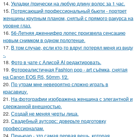
14.
Укладки /прически на любую длину волос за 1 час.
15.
Потрясающий профессиональный бьюти - портрет
женщины крупным планом, снятый с прямого ракурса на
уровне глаз.
16.
56-Летняя дженнифер лопес произвела сенсацию
новым снимком в одном полотенце.
17.
В том случае, если кто-то вдруг потерял меня из виду
-.
18.
Фото в чате с Алисой AI редактировать.
19.
Фотореалистичная Fashion pop - art съёмка, снятая
на Canon EOS R5, 50mm, f/2.
20.
По утрам мне невероятно сложно играть в
красавицу.
21.
На фотографии изображена женщина с элегантной и
сдержанной внешностью.
22.
Создай не меняя черты лица.
23.
Свадебный аутсорс: доверьте подготовку
профессионалам.
24.
Пеньюар - это самая первая вещь, которая