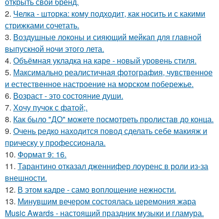
открыть свой бренд.
2.
Челка - шторка: кому подходит, как носить и с какими
стрижками сочетать.
3.
Воздушные локоны и сияющий мейкап для главной
выпускной ночи этого лета.
4.
Объёмная укладка на каре - новый уровень стиля.
5.
Максимально реалистичная фотография, чувственное
и естественное настроение на морском побережье.
6.
Возраст - это состояние души.
7.
Хочу пучок с фатой;.
8.
Как было "ДО" можете посмотреть пролистав до конца.
9.
Очень редко находится повод сделать себе макияж и
прическу у профессионала.
10.
Формат 9: 16.
11.
Тарантино отказал дженнифер лоуренс в роли из-за
внешности.
12.
В этом кадре - само воплощение нежности.
13.
Минувшим вечером состоялась церемония жара
Music Awards - настоящий праздник музыки и гламура.