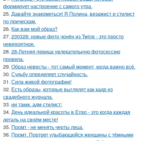
формирует настроение с самого утра.
25.
Давайте знакомиться! Я Полина, визажист и стилист
по прическам.
26.
Как вам мой образ?
27.
230326: новые фото чонён из Twice - это просто
невероятное.
28.
28-Летняя певица увлекательную фотосессию
провела.
29.
Образ невесты - тот самый момент, когда важно всё.
30.
Судьбу определяет случайность.
31.
Сила живой фотографии!
32.
Есть образы, которые выглядят как кадр из
свадебного журнала.
33.
ии таккк. адм стилист:
34.
День идеальной красоты в Enso - это когда каждая
деталь на своём месте!
35.
Промт - не менять черты лица.
36.
Промт. Портрет улыбающейся женщины с тёмными