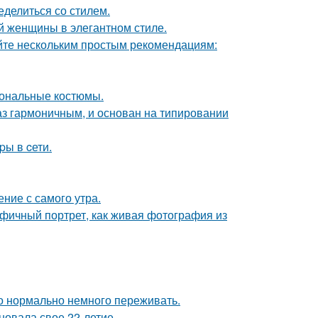
ределиться со стилем.
 женщины в элегантном стиле.
йте нескольким простым рекомендациям:
иональные костюмы.
аз гармоничным, и основан на типировании
pы в cети.
ние с самого утра.
фичный портрет, как живая фотография из
это нормально немного переживать.
новала свое 22-летие.