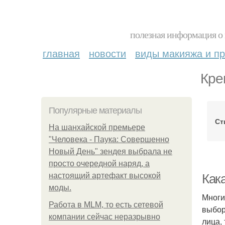
полезная информация о 
главная
новости
виды макияжа и пр
Кре
Популярные материалы
Ст
На шанхайской премьере
"Человека - Паука: Совершенно
Новый День" зендея выбрала не
просто очередной наряд, а
настоящий артефакт высокой
Кака
моды.
Многи
Работа в MLM, то есть сетевой
выбор
компании сейчас неразрывно
лица, 