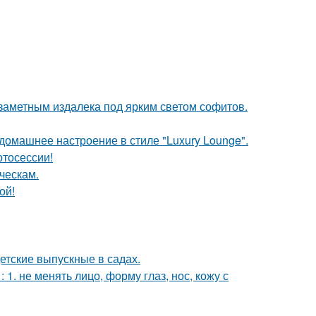
 заметным издалека под ярким светом софитов.
омашнее настроение в стиле "Luxury Lounge".
отосессии!
ческам.
ой!
детские выпускные в садах.
. не менять лицо, форму глаз, нос, кожу с