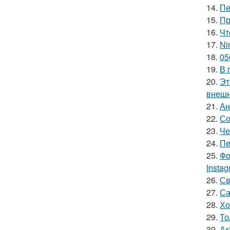
14.
Пе
15.
Пр
16.
Чт
17.
Ni
18.
05
19.
В 
20.
Эт
внешн
21.
Ан
22.
Со
23.
Че
24.
Пе
25.
Фо
Insta
26.
Св
27.
Са
28.
Хо
29.
То
30.
Ак