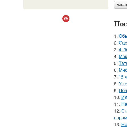
читат
Пос
1.
Объ
2.
Сце
3.
4: 3
4.
Мак
5.
Тат
6.
Мно
7.
"В 
8.
У т
9.
Поч
10.
Ид
11.
На
12.
Ст
порам
13.
He