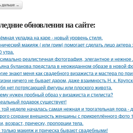
ь дальше →
ледние обновления на сайте:
ёмная укладка на каре - новый уровень стиля.
нический макияж ( или грим) помогает сделать лицо актера
0 утра.
симально реалистичная фотография, элегантное и нежное д
ьяна буланова предстала в неожиданном образе в новой ф
гие знают меня как свадебного визажиста и мастера по при
жизни ничего не бывает даром, даже взаимность Н. к. Крупск
ебя нет потрясающей фигуры или плоского живота.
ему нужен пробный образ у визажиста и стилиста?
еальный подарок существует!
 той неделе началась самая нежная и трогательная пора - 
рого сохрани внешность женщины с прикреплённого фото 1: 1
и, возраст, прическу, пропорции тела.
 только макияж и прическа бывают свадебными!