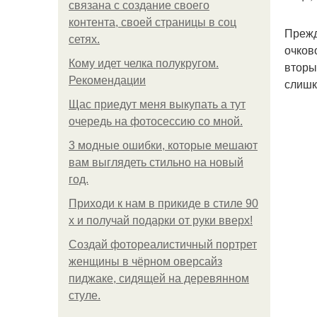
связана с создание своего
контента, своей страницы в соц
Прежд
сетях.
очков
Кому идет челка полукругом.
вторы
Рекомендации
слишк
Щас приедут меня выкупать а тут
очередь на фотосессию со мной.
3 модные ошибки, которые мешают
вам выглядеть стильно на новый
год.
Приходи к нам в прикиде в стиле 90
х и получай подарки от руки вверх!
Создай фотореалистичный портрет
женщины в чёрном оверсайз
пиджаке, сидящей на деревянном
стуле.