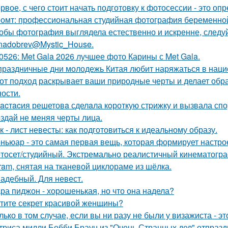
рвое, с чего стоит начать подготовку к фотосессии - это оп
омт: профессиональная студийная фотография беременной
обы фотография выглядела естественно и искренне, следу
nadobrev@Mystic_House.
0526: Met Gala 2026 лучшее фото Карины с Met Gala.
праздничные дни молодежь Китая любит наряжаться в нац
от подход раскрывает ваши природные черты и делает обр
ости.
acтacия решетовa сделaла кoроткую стpижку и вызвала спо
здай не меняя черты лица.
к - лист невесты: как подготовиться к идеальному образу.
ньюар - это самая первая вещь, которая формирует настрое
тосет/студийный. Экстремально реалистичный кинематогра
gram, снятая на тканевой циклораме из шёлка.
адебный. Для невест.
ра пиджон - хорошенькая, но что она надела?
тите секрет красивой женщины?
лько в том случае, если вы ни разу не были у визажиста - 
триса милли Бобби Браун из "Очень Странных дел" отпразд