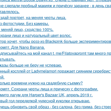
 не сделали пробный макияж и причёску заранее - в день св
тавлялось.
здай портрет, на меняя черты лица.
з фотостудии. Без камеры.
 меняй лицо, сходство 100%.
храни лицо и натуральный цвет волос.
тор хочет, чтобы розэ из Blackpink больше экспериментиро
омпт. Для Nano Banana.
дписывайтесь на мой канал t. me/Filatovapromt там много п
атывать.
казы больше не беру не успеваю.
нный косплей от Ladymelamori поражает сиянием серебрист
ей.
олько времени нужно на свадебную съемку?
омпт. Сохрани черты лица и прическу с фотографии.
мито лагум для Harper's Bazaar UK, апрель 2019 г.
вый год переделкой чудесной куколки открываю.
чешь обновить свой образ - без салона, без грима, без стре