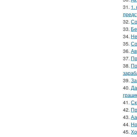
31.
1.
предс
32.
Со
33.
Бе
34.
Не
35.
Со
36.
Ав
37.
Пр
38.
По
зараб
39.
За
40.
Да
граци
41.
Ск
42.
Пр
43.
Аа
44.
Но
45.
Хо