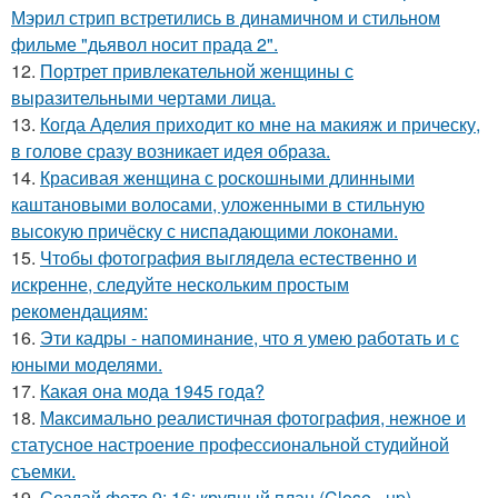
Мэрил стрип встретились в динамичном и стильном
фильме "дьявол носит прада 2".
12.
Портрет привлекательной женщины с
выразительными чертами лица.
13.
Когда Аделия приходит ко мне на макияж и прическу,
в голове сразу возникает идея образа.
14.
Красивая женщина с роскошными длинными
каштановыми волосами, уложенными в стильную
высокую причёску с ниспадающими локонами.
15.
Чтобы фотография выглядела естественно и
искренне, следуйте нескольким простым
рекомендациям:
16.
Эти кадры - напоминание, что я умею работать и с
юными моделями.
17.
Какая она мода 1945 года?
18.
Максимально реалистичная фотография, нежное и
статусное настроение профессиональной студийной
съемки.
19.
Создай фото 9: 16: крупный план (Close - up),