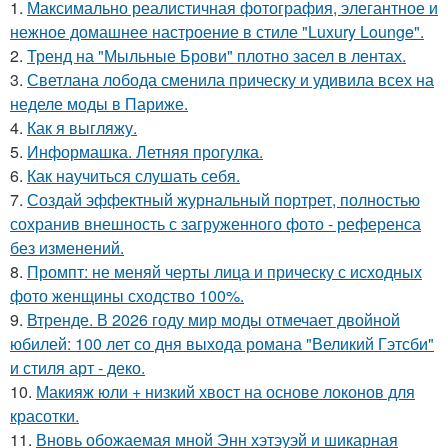
1.
Максимально реалистичная фотография, элегантное и
нежное домашнее настроение в стиле "Luxury Lounge".
2.
Тренд на "Мыльные Брови" плотно засел в лентах.
3.
Светлана лобода сменила прическу и удивила всех на
неделе моды в Париже.
4.
Как я выгляжу.
5.
Информашка. Летняя прогулка.
6.
Как научиться слушать себя.
7.
Создай эффектный журнальный портрет, полностью
сохранив внешность с загруженного фото - референса
без изменений.
8.
Промпт: не меняй черты лица и прическу с исходных
фото женщины сходство 100%.
9.
Втренде. В 2026 году мир моды отмечает двойной
юбилей: 100 лет со дня выхода романа "Великий Гэтсби"
и стиля арт - деко.
10.
Макияж юли + низкий хвост на основе локонов для
красотки.
11.
Вновь обожаемая мной Энн хэтэуэй и шикарная