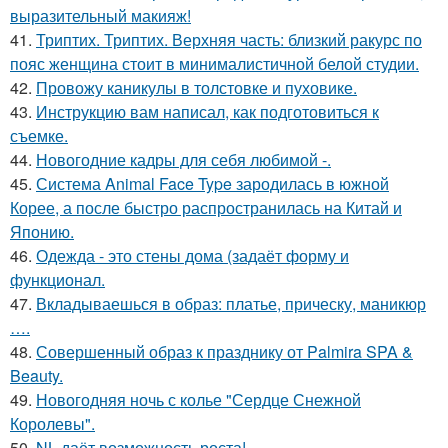
выразительный макияж!
41.
Триптих. Триптих. Верхняя часть: близкий ракурс по
пояс женщина стоит в минималистичной белой студии.
42.
Провожу каникулы в толстовке и пуховике.
43.
Инструкцию вам написал, как подготовиться к
съемке.
44.
Новогодние кадры для себя любимой -.
45.
Система Animal Face Type зародилась в южной
Корее, а после быстро распространилась на Китай и
Японию.
46.
Одежда - это стены дома (задаёт форму и
функционал.
47.
Вкладываешься в образ: платье, прическу, маникюр
….
48.
Совершенный образ к празднику от Palmira SPA &
Beauty.
49.
Новогодняя ночь с колье "Сердце Снежной
Королевы".
50.
NL даёт возможность роста!