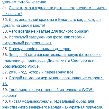
ужином: "чтобы красиво.
31.
Сказать, что я ждала эти фото с нетерпением - ничего
не сказать!
32.
День идеальной красоты в Enso - это когда каждая
деталь на своём месте!
33.
Чего всегда не хватает для полного образа?
34.
Используй загруженное фото, как строгий
визуальный референс лиц.
35.
Почему Jennie вызывает доверие.
36.
Звезды. В сети раскритиковали новую фотосессию
племянницы принцессы Дианы китти Спенсер для
бразильского Vogue.
37.
2016 - год, который перевернул всё.
38.
Создай не меняя черты лица соотношение сторон 9:
16.
39.
Твоё лицо + искусственный интеллект = WOW -
эффект!
40.
Листаямодныежурналы. Идеальный образ для
женственного вечернего наряда - аккуратная прическа,