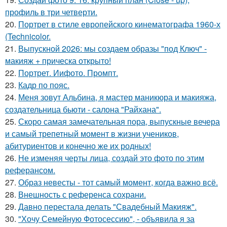
профиль в три четверти.
20.
Портрет в стиле европейского кинематографа 1960-х
(Technicolor.
21.
Выпускной 2026: мы создаем образы "под Ключ" -
макияж + прическа открыто!
22.
Портрет. Иифото. Промпт.
23.
Кадр по пояс.
24.
Меня зовут Альбина, я мастер маникюра и макияжа,
создательница бьюти - салона "Райхана".
25.
Скоро самая замечательная пора, выпускные вечера
и самый трепетный момент в жизни учеников,
абитуриентов и конечно же их родных!
26.
Не изменяя черты лица, создай это фото по этим
реферансом.
27.
Образ невесты - тот самый момент, когда важно всё.
28.
Внешность с референса сохрани.
29.
Давно перестала делать "Свадебный Макияж".
30.
"Хочу Семейную Фотосессию", - объявила я за