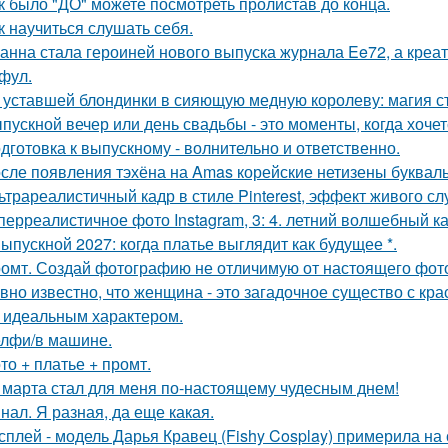
к было "ДО" можете посмотреть пролистав до конца.
к научиться слушать себя.
анна стала героиней нового выпуска журнала Ee72, а кре
фул.
 уставшей блондинки в сияющую медную королеву: магия с
пускной вечер или день свадьбы - это моменты, когда хочет
дготовка к выпускному - волнительно и ответственно.
сле появления тэхёна на Amas корейские нетизены букваль
ьтрареалистичный кадр в стиле Pinterest, эффект живого слу
перреалистичное фото Instagram, 3: 4. летний волшебный ка
Выпускной 2027: когда платье выглядит как будущее *.
омт. Создай фотографию не отличимую от настоящего фот
вно известно, что женщина - это загадочное существо с к
, идеальным характером.
лфи/в машине.
то + платье + промт.
 марта стал для меня по-настоящему чудесным днем!
нал. Я разная, да еще какая.
сплей - модель Дарья Кравец (Fishy Cosplay) примерила на