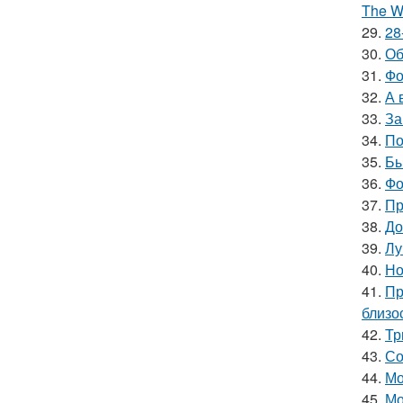
The Wi
29.
28
30.
Об
31.
Фо
32.
А 
33.
За
34.
По
35.
Бы
36.
Фо
37.
Пр
38.
До
39.
Лу
40.
Но
41.
Пр
близо
42.
Тр
43.
Со
44.
Мо
45.
Мо