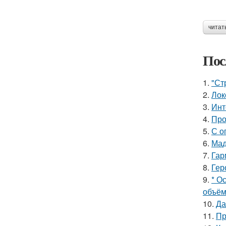
читат
Пос
1.
"Ст
2.
Лок
3.
Инт
4.
Про
5.
С о
6.
Мад
7.
Гар
8.
Гер
9.
* О
объём
10.
Да
11.
Пр