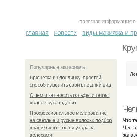
полезная информация о 
главная
новости
виды макияжа и пр
Кру
Популярные материалы
Ло
Брюнетка в блондинку: простой
способ изменить свой внешний вид
С чем и как носить гольфы и гетры:
полное руководство
Чел
Профессиональное мелирование
Что т
на светлые и русые волосы: подбор
Челка
правильного тона и ухода за
занав
волосами