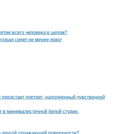
ятие всего человека в целом?
торая сияет не менее ярко!
 предстает портрет, наполненный чувственной
ит в минималистичной белой студии.
то другой отражающей поверхности?