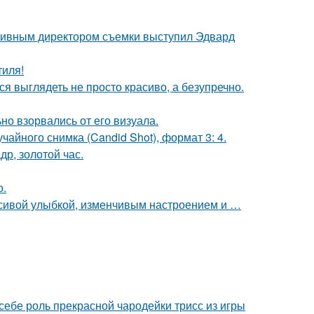
ативным директором съемки выступил Эдвард
тиля!
ся выглядеть не просто красиво, а безупречно.
но взорвались от его визуала.
чайного снимка (Candid Shot), формат 3: 4.
др, золотой час.
о.
расивой улыбкой, изменчивым настроением и …
 себе роль прекрасной чародейки трисс из игры