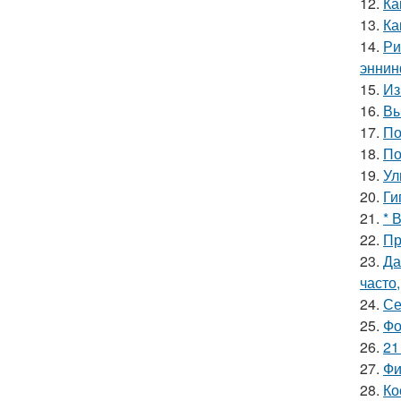
12.
Ка
13.
Ка
14.
Ри
эннин
15.
Из
16.
Вы
17.
По
18.
По
19.
Ул
20.
Ги
21.
* 
22.
Пр
23.
Да
часто
24.
Се
25.
Фо
26.
21
27.
Фи
28.
Ко