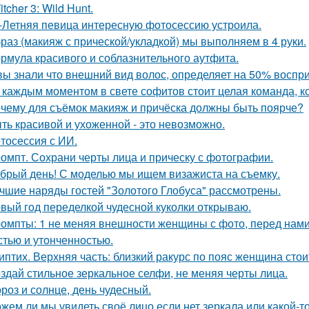
tcher 3: Wild Hunt.
-Летняя певица интересную фотосессию устроила.
раз (макияж с прической/укладкой) мы выполняем в 4 руки.
рмула красивого и соблазнительного аутфита.
вы знали что внешний вид волос, определяет на 50% воспри
 каждым моментом в свете софитов стоит целая команда, ко
чему для съёмок макияж и причёска должны быть поярче?
ть красивой и ухоженной - это невозможно.
тосессия с ИИ.
омпт. Сохрани черты лица и прическу с фотографии.
брый день! С моделью мы ищем визажиста на съемку.
чшие наряды гостей "Золотого Глобуса" рассмотрены.
вый год переделкой чудесной куколки открываю.
омпты: 1 не меняя внешности женщины с фото, перед нами
стью и утонченностью.
иптих. Верхняя часть: близкий ракурс по пояс женщина сто
здай стильное зеркальное селфи, не меняя черты лица.
роз и солнце, день чудесный.
жем ли мы увидеть своё лицо если нет зеркала или какой-