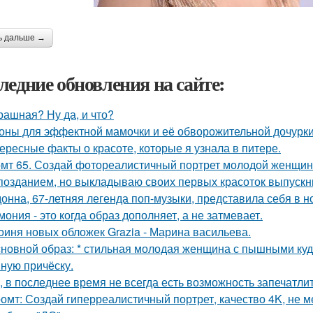
ь дальше →
ледние обновления на сайте:
рашная? Ну да, и что?
оны для эффектной мамочки и её обворожительной дочурки
ересные факты о красоте, которые я узнала в питере.
мт 65. Создай фотореалистичный портрет молодой женщины 
позданием, но выкладываю своих первых красоток выпускни
онна, 67-летняя легенда поп-музыки, представила себя в 
мония - это когда образ дополняет, а не затмевает.
оиня новых обложек Grazia - Марина васильева.
сновной образ: * стильная молодая женщина с пышными ку
ную причёску.
, в последнее время не всегда есть возможность запечатлит
омт: Создай гиперреалистичный портрет, качество 4K, не м