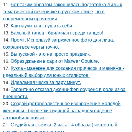
11.
Вот таким образом закончилась подготовка Лизы к
тематической вечеринке в русском стиле, но в
современном прочтении.
12.
Как научиться слушать себя.
13.
Бальный танец - бриллиант среди танцев!
14.
Промт. Используй загруженное фото для лица,
сохрани все черты точно.
15.
Выпускной - это не просто праздник.
16.
Образ джанви в сари от Marwar Couture.
17.
Кукла - манекен для создания причесок и макияжа -
идеальный выбор для юных стилистов!
18.
Идеальная челка за пару минут.
19.
Тарантино отказал дженнифер лоуренс в роли из-за
внешности.
20.
Создай фотореалистичное изображение молодой
женщины - брюнетки сидящей на заднем сиденье
автомобиля ночью.
21.
Студийная съемка. 2 часа - 4 образа ( четвертый
покажу следующим постом).