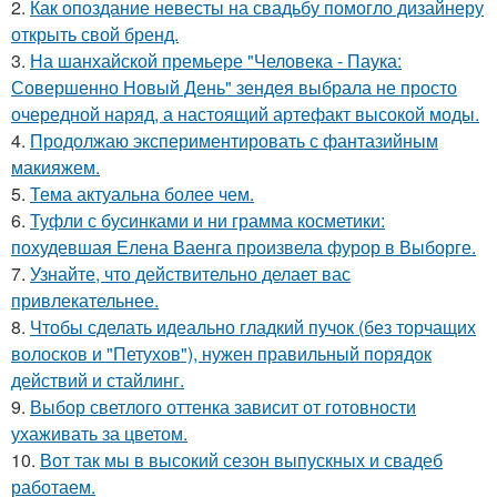
2.
Как опоздание невесты на свадьбу помогло дизайнеру
открыть свой бренд.
3.
На шанхайской премьере "Человека - Паука:
Совершенно Новый День" зендея выбрала не просто
очередной наряд, а настоящий артефакт высокой моды.
4.
Продолжаю экспериментировать с фантазийным
макияжем.
5.
Тема актуальна более чем.
6.
Туфли с бусинками и ни грамма косметики:
похудевшая Елена Ваенга произвела фурор в Выборге.
7.
Узнайте, что действительно делает вас
привлекательнее.
8.
Чтобы сделать идеально гладкий пучок (без торчащих
волосков и "Петухов"), нужен правильный порядок
действий и стайлинг.
9.
Выбор светлого оттенка зависит от готовности
ухаживать за цветом.
10.
Вот так мы в высокий сезон выпускных и свадеб
работаем.