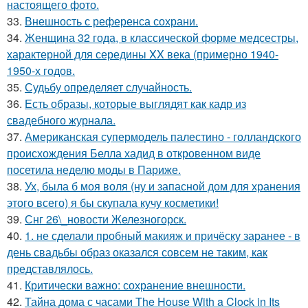
настоящего фото.
33.
Внешность с референса сохрани.
34.
Женщина 32 года, в классической форме медсестры,
характерной для середины XX века (примерно 1940-
1950-х годов.
35.
Судьбу определяет случайность.
36.
Есть образы, которые выглядят как кадр из
свадебного журнала.
37.
Американская супермодель палестино - голландского
происхождения Белла хадид в откровенном виде
посетила неделю моды в Париже.
38.
Ух, была б моя воля (ну и запасной дом для хранения
этого всего) я бы скупала кучу косметики!
39.
Снг 26\_новости Железногорск.
40.
1. не сделали пробный макияж и причёску заранее - в
день свадьбы образ оказался совсем не таким, как
представлялось.
41.
Критически важно: сохранение внешности.
42.
Тайна дома с часами The House With a Clock in Its