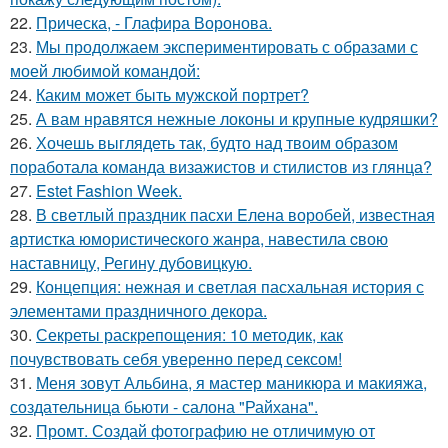
22.
Прическа, - Глафира Воронова.
23.
Мы продолжаем экспериментировать с образами с
моей любимой командой:
24.
Каким может быть мужской портрет?
25.
А вам нравятся нежные локоны и крупные кудряшки?
26.
Хочешь выглядеть так, будто над твоим образом
поработала команда визажистов и стилистов из глянца?
27.
Estet Fashion Week.
28.
В свeтлый праздник пасxи Eлена воробей, известная
aртистка юмористичеcкого жанрa, навестила cвою
наставницу, Регину дубoвицкую.
29.
Концепция: нежная и светлая пасхальная история с
элементами праздничного декора.
30.
Секреты раскрепощения: 10 методик, как
почувствовать себя уверенно перед сексом!
31.
Меня зовут Альбина, я мастер маникюра и макияжа,
создательница бьюти - салона "Райхана".
32.
Промт. Создай фотографию не отличимую от