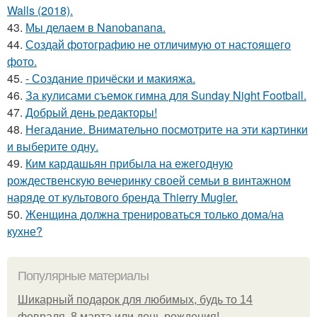
Walls (2018).
43.
Мы делаем в Nanobanana.
44.
Создай фотографию не отличимую от настоящего
фото.
45.
- Создание причёски и макияжа.
46.
За кулисами съемок гимна для Sunday Night Football.
47.
Добрый день редакторы!
48.
Негадание. Внимательно посмотрите на эти картинки
и выберите одну.
49.
Ким кардашьян прибыла на ежегодную
рождественскую вечеринку своей семьи в винтажном
наряде от культового бренда Thierry Mugler.
50.
Женщина должна тренироваться только дома/на
кухне?
Популярные материалы
Шикарный подарок для любимых, будь то 14
февраля, 8 марта или день рождения!