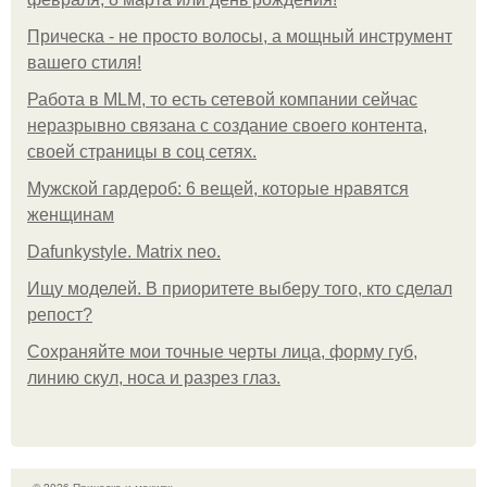
Прическа - не просто волосы, а мощный инструмент
вашего стиля!
Работа в MLM, то есть сетевой компании сейчас
неразрывно связана с создание своего контента,
своей страницы в соц сетях.
Мужской гардероб: 6 вещей, которые нравятся
женщинам
Dafunkystyle. Matrix neo.
Ищу моделей. В приоритете выберу того, кто сделал
репост?
Сохраняйте мои точные черты лица, форму губ,
линию скул, носа и разрез глаз.