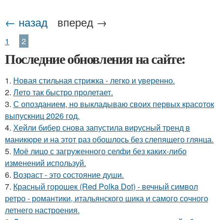
← назад
вперед →
1
2
Последние обновления на сайте:
1.
Новая стильная стрижка - легко и уверенно.
2.
Лето так быстро пролетает.
3.
С опозданием, но выкладываю своих первых красоток
выпускниц 2026 год.
4.
Хейли бибер снова запустила вирусный тренд в
маникюре и на этот раз обошлось без слепящего глянца.
5.
Моё лицо с загруженного селфи без каких-либо
изменений используй.
6.
Возраст - это состояние души.
7.
Красный горошек (Red Polka Dot) - вечный символ
ретро - романтики, итальянского шика и самого сочного
летнего настроения.