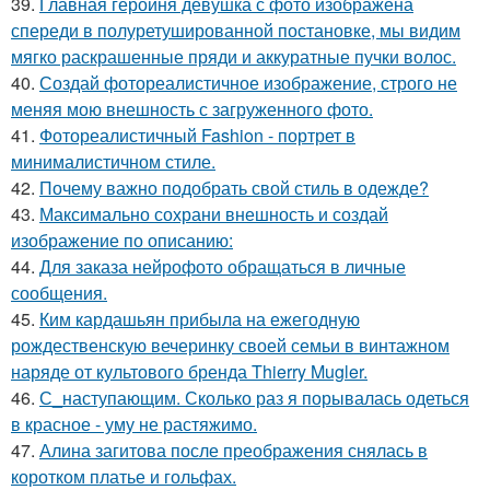
39.
Главная героиня девушка с фото изображена
спереди в полуретушированной постановке, мы видим
мягко раскрашенные пряди и аккуратные пучки волос.
40.
Создай фотореалистичное изображение, строго не
меняя мою внешность с загруженного фото.
41.
Фотореалистичный Fashion - портрет в
минималистичном стиле.
42.
Почему важно подобрать свой стиль в одежде?
43.
Максимально сохрани внешность и создай
изображение по описанию:
44.
Для заказа нейрофото обращаться в личные
сообщения.
45.
Ким кардашьян прибыла на ежегодную
рождественскую вечеринку своей семьи в винтажном
наряде от культового бренда Thierry Mugler.
46.
С_наступающим. Сколько раз я порывалась одеться
в красное - уму не растяжимо.
47.
Алина загитова после преображения снялась в
коротком платье и гольфах.