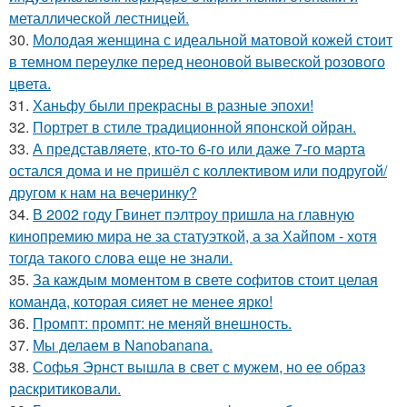
металлической лестницей.
30.
Молодая женщина с идеальной матовой кожей стоит
в темном переулке перед неоновой вывеской розового
цвета.
31.
Ханьфу были прекрасны в разные эпохи!
32.
Портрет в стиле традиционной японской ойран.
33.
А представляете, кто-то 6-го или даже 7-го марта
остался дома и не пришёл с коллективом или подругой/
другом к нам на вечеринку?
34.
В 2002 году Гвинет пэлтроу пришла на главную
кинопремию мира не за статуэткой, а за Хайпом - хотя
тогда такого слова еще не знали.
35.
За каждым моментом в свете софитов стоит целая
команда, которая сияет не менее ярко!
36.
Промпт: промпт: не меняй внешность.
37.
Мы делаем в Nanobanana.
38.
Софья Эрнст вышла в свет с мужем, но ее образ
раскритиковали.