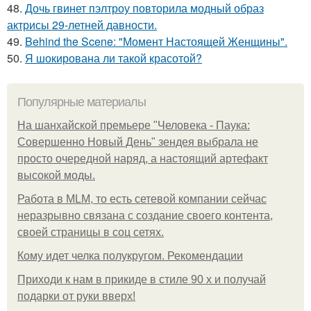
48.
Дочь гвинет пэлтроу повторила модный образ
актрисы 29-летней давности.
49.
Behind the Scene: "Момент Настоящей Женщины".
50.
Я шокирована ли такой красотой?
Популярные материалы
На шанхайской премьере "Человека - Паука:
Совершенно Новый День" зендея выбрала не
просто очередной наряд, а настоящий артефакт
высокой моды.
Работа в MLM, то есть сетевой компании сейчас
неразрывно связана с создание своего контента,
своей страницы в соц сетях.
Кому идет челка полукругом. Рекомендации
Приходи к нам в прикиде в стиле 90 х и получай
подарки от руки вверх!