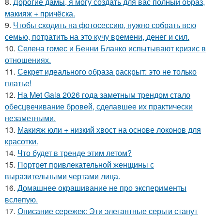
8.
Дорогие дамы, я могу создать для вас полный образ,
макияж + причёска.
9.
Чтобы сходить на фотосессию, нужно собрать всю
семью, потратить на это кучу времени, денег и сил.
10.
Селена гомес и Бенни Бланко испытывают кризис в
отношениях.
11.
Секрет идеального образа раскрыт: это не только
платье!
12.
На Met Gala 2026 года заметным трендом стало
обесцвечивание бровей, сделавшее их практически
незаметными.
13.
Макияж юли + низкий хвост на основе локонов для
красотки.
14.
Что будет в тренде этим летом?
15.
Портрет привлекательной женщины с
выразительными чертами лица.
16.
Домашнее окрашивание не про эксперименты
вслепую.
17.
Описание сережек: Эти элегантные серьги станут