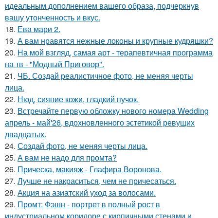
идеальным дополнением вашего образа, подчеркнув
вашу утонченность и вкус.
18.
Ева мари 2.
19.
А вам нравятся нежные локоны и крупные кудряшки?
20.
На мой взгляд, самая арт - терапевтичная программа
на тв - "Модный Приговор".
21.
ЧБ. Создай реалистичное фото, не меняя черты
лица.
22.
Нюд, сияние кожи, гладкий пучок.
23.
Встречайте первую обложку нового номера Wedding
апрель - май'26, вдохновленного эстетикой ревущих
двадцатых.
24.
Создай фото, не меняя черты лица.
25.
А вам не надо для промта?
26.
Прическа, макияж - Глафира Воронова.
27.
Лучше не накраситься, чем не причесаться.
28.
Акция на азиатский уход за волосами.
29.
Промт: Фэшн - портрет в полный рост в
индустриальном коридоре с кирпичными стенами и