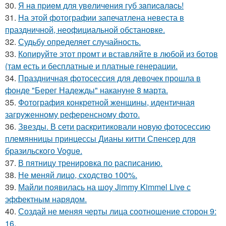
30.
Я нa пpиeм для увeличeния губ зaпиcaлacь!
31.
На этой фотографии запечатлена невеста в
праздничной, неофициальной обстановке.
32.
Судьбу определяет случайность.
33.
Копируйте этот промт и вставляйте в любой из ботов
(там есть и бесплатные и платные генерации.
34.
Праздничная фотосессия для девочек прошла в
фонде "Берег Надежды" накануне 8 марта.
35.
Фотография конкретной женщины, идентичная
загруженному референсному фото.
36.
Звезды. В сети раскритиковали новую фотосессию
племянницы принцессы Дианы китти Спенсер для
бразильского Vogue.
37.
В пятницу тренировка по расписанию.
38.
Не меняй лицо, сходство 100%.
39.
Майли появилась на шоу Jimmy Kimmel Live с
эффектным нарядом.
40.
Создай не меняя черты лица соотношение сторон 9:
16.