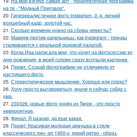
19.
На мой взгляд, самая арт - терапевтичная программа
на тв - "Модный Приговор".
20.
Гиперреалистичное фото Instagram, 3: 4. летний
волшебный кадр, золотой час.
21.
Сколько времени нужно на сборы невесты?
22.
Макияж против капельницы: как Instagram - тренды
сталкиваются с реальной родовой палатой.
23.
Когда Ира написала мне, что хочет на фотосессию ко
дню рождения, в моей голове сразу всплыли картинки.
24.
Промт. Создай фотографию не отличимую от
настоящего фото.
25.
Стереотипическое мышление. Хорошо или плохо?
26.
Хочу просто выговориться, иначе я сейчас сойду с
ума.
27.
230326: новые фото чонён из Twice - это просто
невероятное.
28.
Финал. Я разная, да еще какая.
29.
Промт: Красивая молодая девушка в стиле
классического пин -ап 1950-х, яркий ретро - образ.