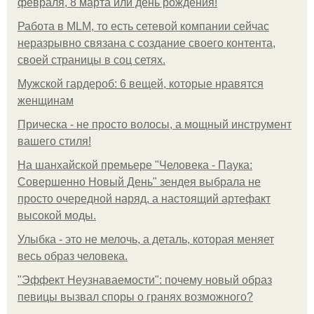
февраля, 8 марта или день рождения!
Работа в MLM, то есть сетевой компании сейчас
неразрывно связана с создание своего контента,
своей страницы в соц сетях.
Мужской гардероб: 6 вещей, которые нравятся
женщинам
Прическа - не просто волосы, а мощный инструмент
вашего стиля!
На шанхайской премьере "Человека - Паука:
Совершенно Новый День" зендея выбрала не
просто очередной наряд, а настоящий артефакт
высокой моды.
Улыбка - это не мелочь, а деталь, которая меняет
весь образ человека.
"Эффект Неузнаваемости": почему новый образ
певицы вызвал споры о гранях возможного?