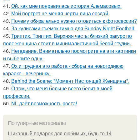
41.
Ой, как мне понравилась история Алемасовых.
42.
Мой портрет не меняя черты лица создай.
43.
Почему обязательно нужно готовиться к фотосессии?
44.
За кулисами съемок гимна для Sunday Night Football.
45.
Триптих. Триптих. Верхняя часть: близкий ракурс по
пояс женщина стоит в минималистичной белой студии.
46.
Негадание. Внимательно посмотрите на эти картинки
и выберите одну.
47.
Ох и трудная это работа - сборы на новогоднюю
караоке - вечеринку.
48.
Behind the Scene: "Момент Настоящей Женщины".
49.
О том, что меня больше всего бесит в моей
профессии.
50.
NL даёт возможность роста!
Популярные материалы
Шикарный подарок для любимых, будь то 14