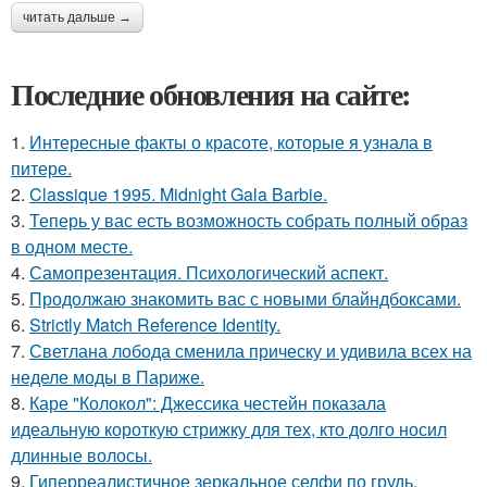
читать дальше →
Последние обновления на сайте:
1.
Интересные факты о красоте, которые я узнала в
питере.
2.
Classique 1995. Midnight Gala Barbie.
3.
Теперь у вас есть возможность собрать полный образ
в одном месте.
4.
Самопрезентация. Психологический аспект.
5.
Продолжаю знакомить вас с новыми блайндбоксами.
6.
Strictly Match Reference Identity.
7.
Светлана лобода сменила прическу и удивила всех на
неделе моды в Париже.
8.
Каре "Колокол": Джессика честейн показала
идеальную короткую стрижку для тех, кто долго носил
длинные волосы.
9.
Гиперреалистичное зеркальное селфи по грудь,