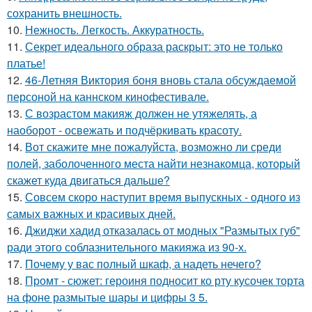
сохранить внешность.
10.
Нежность. Легкость. Аккуратность.
11.
Секрет идеального образа раскрыт: это не только
платье!
12.
46-Летняя Виктория боня вновь стала обсуждаемой
персоной на каннском кинофестивале.
13.
С возрастом макияж должен не утяжелять, а
наоборот - освежать и подчёркивать красоту.
14.
Вот скажите мне пожалуйста, возможно ли среди
полей, заболоченного места найти незнакомца, который
скажет куда двигаться дальше?
15.
Совсем скоро наступит время выпускных - одного из
самых важных и красивых дней.
16.
Джиджи хадид отказалась от модных "Размытых губ"
ради этого соблазнительного макияжа из 90-х.
17.
Почему у вас полный шкаф, а надеть нечего?
18.
Промт - сюжет: героиня подносит ко рту кусочек торта
на фоне размытые шары и цифры 3 5.